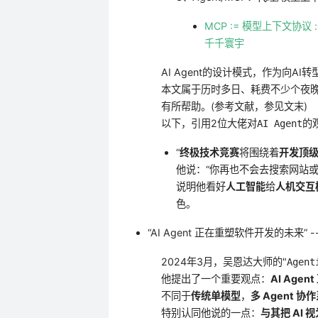
MCP := 模型上下文协议 
千千寰宇
AI Agent的设计模式，作为向A
本文属于历时多日、耗费不少个夜
有所帮助。(参考文献，参见文末)
以下，引用2位大佬对
的
AI Agent
“
终极技术竞赛
将围绕着
开发顶级A
他说：“你再也不会去搜索网站或亚马逊
说明他看好
人工智能
给
人机交互
色。
“AI Agent 正在重塑软件开发的未来” --
2024年3月，吴恩达大师的"
Agent
他提出了一个重要观点：
AI Age
不同于
传统单模型
，
多 Agent 协
特别认同他说的一点：
与其把 AI