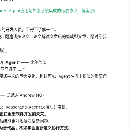
:= AI Agent应用与外部系统集成的标准协议 - 博客园/
I转型的开发人员，不得不了解一二。
晚、翻遍诸多论文、论文解读文章后的集成型文章，愿对你我
观点。
I Agent
” ---- 比尔盖茨
了......”。
模式
带来的巨大变化，也认可
在当中扮演的重要角
AI Agent
-- 吴恩达(Andrew NG)
"演讲，
ic Reasoning(Agentic推理)
nt 正在重塑软件开发的未来
。
作系统
能更好地解决复杂问题。
 视为替代品，不如学会重新定义协作方式
。