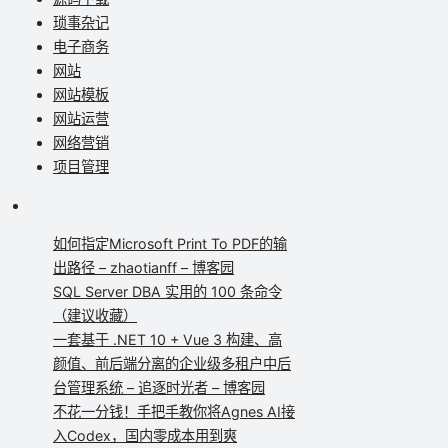
琐事杂记
电子商务
网站
网站模板
网站运营
网络营销
项目管理
如何指定Microsoft Print To PDF的输
出路径 – zhaotianff – 博客园
SQL Server DBA 实用的 100 条命令
（建议收藏）
一套基于 .NET 10 + Vue 3 构建、高
颜值、前后端分离的企业级多租户中后
台管理系统 – 追逐时光者 – 博客园
不花一分钱！手把手教你将Agnes AI接
入Codex，国内零成本用到爽