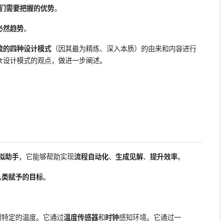
是我们需要把握的优势
。
是必然趋势
。
作流的四种设计模式
（因其最为精炼、深入本质）的由来和内容进行
设计模式的观点，做进一步阐述。
t
拟助手
，它能够帮助实现
流程自动化
、
生成见解
、
提升效率
。
人类赋予的目标
。
到特定的温度。它通过
温度传感器
和
时钟
感知环境。它通过一