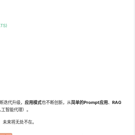
ATS)
断迭代升级，
应用模式
也不断创新，从
简单的Prompt应用
、
RAG
人工智能代理）。
，未来将无处不在。