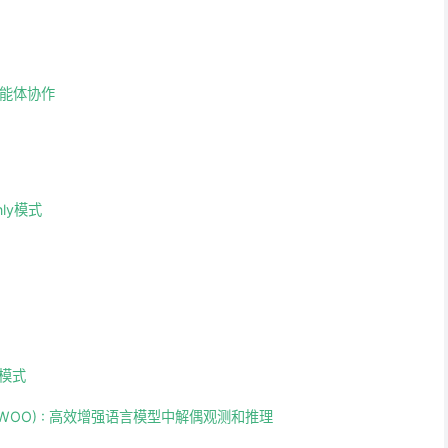
能体协作
only模式
计模式
ion (REWOO) : 高效增强语言模型中解偶观测和推理