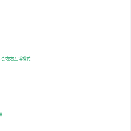
/师生互动/左右互博模式
理