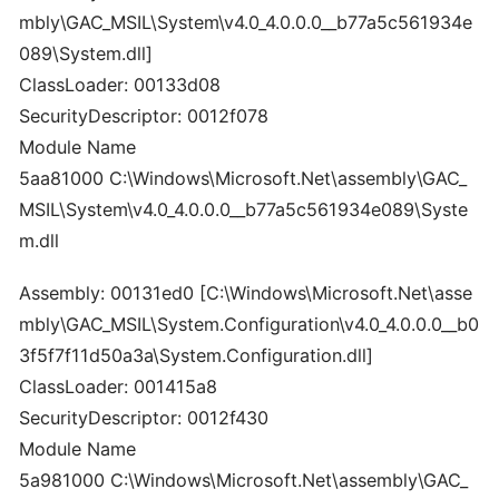
mbly\GAC_MSIL\System\v4.0_4.0.0.0__b77a5c561934e
089\System.dll]
ClassLoader: 00133d08
SecurityDescriptor: 0012f078
Module Name
5aa81000 C:\Windows\Microsoft.Net\assembly\GAC_
MSIL\System\v4.0_4.0.0.0__b77a5c561934e089\Syste
m.dll
Assembly: 00131ed0 [C:\Windows\Microsoft.Net\asse
mbly\GAC_MSIL\System.Configuration\v4.0_4.0.0.0__b0
3f5f7f11d50a3a\System.Configuration.dll]
ClassLoader: 001415a8
SecurityDescriptor: 0012f430
Module Name
5a981000 C:\Windows\Microsoft.Net\assembly\GAC_