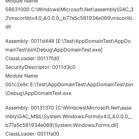
Module Name
58631000 C:\Windows\Microsoft.Net\assembly\GAC_3
2\mscorlib\v4.0_4.0.0.0__b77a5c561934e089\mscorlib.
dll
Assembly: 0011d448 [E:\Test\AppDomainTest\AppDo
mainTest\bin\Debug\AppDomainTest.exe]
ClassLoader: 00117fd0
SecurityDescriptor: 0011d3c0
Module Name
001c2e9c E:\Test\AppDomainTest\AppDomainTest\bin
\Debug\AppDomainTest.exe
Assembly: 00131370 [C:\Windows\Microsoft.Net\asse
mbly\GAC_MSIL\System.Windows.Forms\v4.0_4.0.0.0__
b77a5c561934e089\System.Windows.Forms.dll]
ClassLoader: 0011fa00