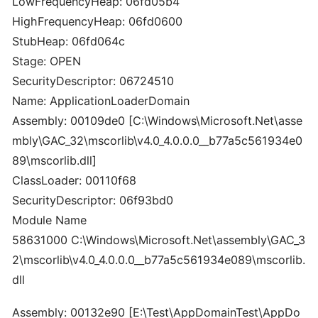
LowFrequencyHeap: 06fd05b4
HighFrequencyHeap: 06fd0600
StubHeap: 06fd064c
Stage: OPEN
SecurityDescriptor: 06724510
Name: ApplicationLoaderDomain
Assembly: 00109de0 [C:\Windows\Microsoft.Net\asse
mbly\GAC_32\mscorlib\v4.0_4.0.0.0__b77a5c561934e0
89\mscorlib.dll]
ClassLoader: 00110f68
SecurityDescriptor: 06f93bd0
Module Name
58631000 C:\Windows\Microsoft.Net\assembly\GAC_3
2\mscorlib\v4.0_4.0.0.0__b77a5c561934e089\mscorlib.
dll
Assembly: 00132e90 [E:\Test\AppDomainTest\AppDo