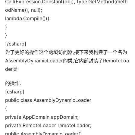
Call(Expression.Constant(obj), type.GetMethod(meth
odName)), null);
lambda.Compile()();
}
}
[/csharp]
为了更好的操作这个跨域访问器,接下来我构建了一个名为
AssemblyDynamicLoader的类,它内部封装了RemoteLoa
der类
的操作.
[csharp]
public class AssemblyDynamicLoader
{
private AppDomain appDomain;
private RemoteLoader remoteLoader;
public AssemblyDynamicLoader()