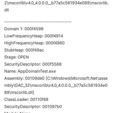
2\mscorlib\v4.0_4.0.0.0__b77a5c561934e089\mscorlib.
dll
--------------------------------------
Domain 1: 000f4598
LowFrequencyHeap: 000f4914
HighFrequencyHeap: 000f4960
StubHeap: 000f49ac
Stage: OPEN
SecurityDescriptor: 000f5568
Name: AppDomainTest.exe
Assembly: 00109de0 [C:\Windows\Microsoft.Net\asse
mbly\GAC_32\mscorlib\v4.0_4.0.0.0__b77a5c561934e0
89\mscorlib.dll]
ClassLoader: 00110f68
SecurityDescriptor: 001097b0