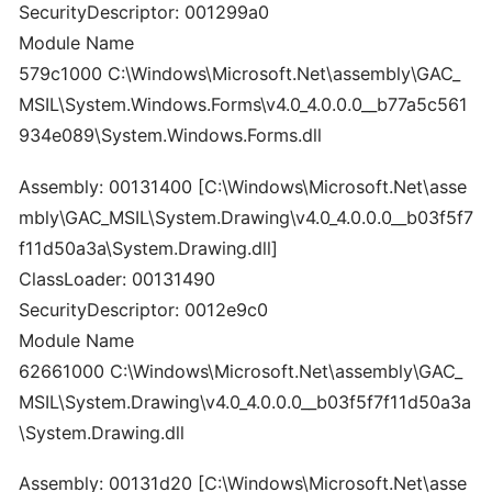
SecurityDescriptor: 001299a0
Module Name
579c1000 C:\Windows\Microsoft.Net\assembly\GAC_
MSIL\System.Windows.Forms\v4.0_4.0.0.0__b77a5c561
934e089\System.Windows.Forms.dll
Assembly: 00131400 [C:\Windows\Microsoft.Net\asse
mbly\GAC_MSIL\System.Drawing\v4.0_4.0.0.0__b03f5f7
f11d50a3a\System.Drawing.dll]
ClassLoader: 00131490
SecurityDescriptor: 0012e9c0
Module Name
62661000 C:\Windows\Microsoft.Net\assembly\GAC_
MSIL\System.Drawing\v4.0_4.0.0.0__b03f5f7f11d50a3a
\System.Drawing.dll
Assembly: 00131d20 [C:\Windows\Microsoft.Net\asse