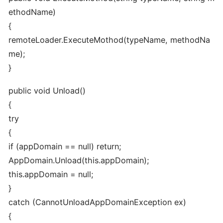
ethodName)
{
remoteLoader.ExecuteMothod(typeName, methodNa
me);
}
public void Unload()
{
try
{
if (appDomain == null) return;
AppDomain.Unload(this.appDomain);
this.appDomain = null;
}
catch (CannotUnloadAppDomainException ex)
{