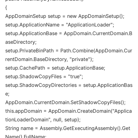
{
AppDomainSetup setup = new AppDomainSetup();
setup.ApplicationName = "ApplicationLoader";
setup.ApplicationBase = AppDomain.CurrentDomain.B
aseDirectory;
setup.PrivateBinPath = Path.Combine(AppDomain.Cur
rentDomain.BaseDirectory, "private");
setup.CachePath = setup.ApplicationBase;
setup.ShadowCopyFiles = "true";
setup.ShadowCopyDirectories = setup.ApplicationBas
e;
AppDomain.CurrentDomain.SetShadowCopyFiles();
this.appDomain = AppDomain.CreateDomain("Applica
tionLoaderDomain", null, setup);
String name = Assembly.GetExecutingAssembly().Get
Name().FullName;