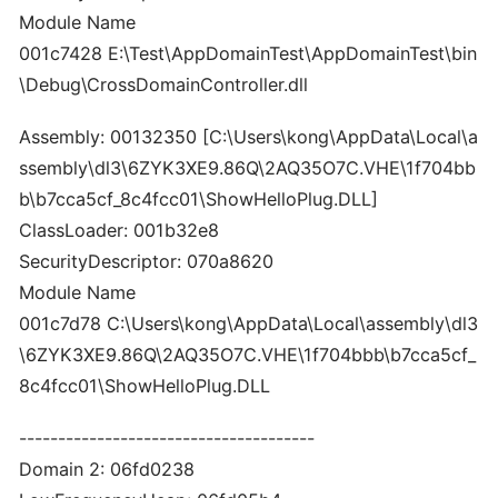
Module Name
001c7428 E:\Test\AppDomainTest\AppDomainTest\bin
\Debug\CrossDomainController.dll
Assembly: 00132350 [C:\Users\kong\AppData\Local\a
ssembly\dl3\6ZYK3XE9.86Q\2AQ35O7C.VHE\1f704bb
b\b7cca5cf_8c4fcc01\ShowHelloPlug.DLL]
ClassLoader: 001b32e8
SecurityDescriptor: 070a8620
Module Name
001c7d78 C:\Users\kong\AppData\Local\assembly\dl3
\6ZYK3XE9.86Q\2AQ35O7C.VHE\1f704bbb\b7cca5cf_
8c4fcc01\ShowHelloPlug.DLL
--------------------------------------
Domain 2: 06fd0238