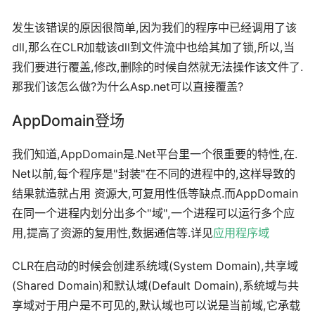
发生该错误的原因很简单,因为我们的程序中已经调用了该
dll,那么在CLR加载该dll到文件流中也给其加了锁,所以,当
我们要进行覆盖,修改,删除的时候自然就无法操作该文件了.
那我们该怎么做?为什么Asp.net可以直接覆盖?
AppDomain登场
我们知道,AppDomain是.Net平台里一个很重要的特性,在.
Net以前,每个程序是"封装"在不同的进程中的,这样导致的
结果就造就占用 资源大,可复用性低等缺点.而AppDomain
在同一个进程内划分出多个"域",一个进程可以运行多个应
用,提高了资源的复用性,数据通信等.详见
应用程序域
CLR在启动的时候会创建系统域(System Domain),共享域
(Shared Domain)和默认域(Default Domain),系统域与共
享域对于用户是不可见的,默认域也可以说是当前域,它承载