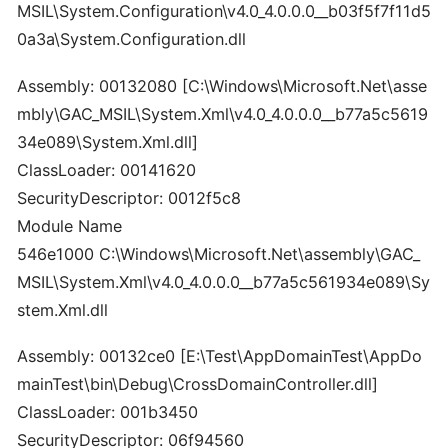
MSIL\System.Configuration\v4.0_4.0.0.0__b03f5f7f11d5
0a3a\System.Configuration.dll
Assembly: 00132080 [C:\Windows\Microsoft.Net\asse
mbly\GAC_MSIL\System.Xml\v4.0_4.0.0.0__b77a5c5619
34e089\System.Xml.dll]
ClassLoader: 00141620
SecurityDescriptor: 0012f5c8
Module Name
546e1000 C:\Windows\Microsoft.Net\assembly\GAC_
MSIL\System.Xml\v4.0_4.0.0.0__b77a5c561934e089\Sy
stem.Xml.dll
Assembly: 00132ce0 [E:\Test\AppDomainTest\AppDo
mainTest\bin\Debug\CrossDomainController.dll]
ClassLoader: 001b3450
SecurityDescriptor: 06f94560