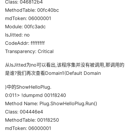
Class: 046812b4
MethodTable: 00fc40bc
mdToken: 06000001
Module: 00fc3adc
IsJitted: no
CodeAddr: ffffffff
Transparency: Critical
从IsJitted为no可以看出,该程序集并没有被调用,那调用的
是谁?我们再次查看Domain1(Default Domain
)中的ShowHelloPlug.
0:011> !dumpmd 001f8240
Method Name: Plug.ShowHelloPlug.Run()
Class: 004446e4
MethodTable: 001f8250
mdToken: 06000001