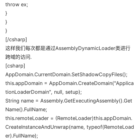
throw ex;
}
}
}
[/csharp]
这样我们每次都是通过AssemblyDynamicLoader类进行
跨域的访问.
[csharp]
AppDomain.CurrentDomain.SetShadowCopyFiles();
this.appDomain = AppDomain.CreateDomain("Applica
tionLoaderDomain", null, setup);
String name = Assembly.GetExecutingAssembly().Get
Name().FullName;
this.remoteLoader = (RemoteLoader)this.appDomain.
CreateInstanceAndUnwrap(name, typeof(RemoteLoad
er).FullName);