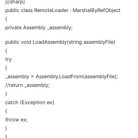
[csharp]
public class RemoteLoader : MarshalByRefObject
{
private Assembly _assembly;
public void LoadAssembly(string assemblyFile)
{
try
{
_assembly = Assembly.LoadFrom(assemblyFile);
//return _assembly;
}
catch (Exception ex)
{
throw ex;
}
}