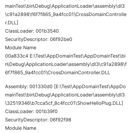
mainTest\bin\Debug\ApplicationLoader\assembly\dl3
\c91a2898\f6f7f865_9a4fcc01\CrossDomainControlle
r.DLL]
ClassLoader: 001b3540
SecurityDescriptor: 06f92be0
Module Name
00a833c4 E:\Test\AppDomainTest\AppDomainTest\bi
n\Debug\ApplicationLoader\assembly\dl3\c91a2898\f
6f7f865_9a4fcc01\CrossDomainController.DLL
Assembly: 001330d0 [E:\Test\AppDomainTest\AppDo
mainTest\bin\Debug\ApplicationLoader\assembly\dl3
\32519346\b7cca5cf_8c4fcc01\ShowHelloPlug.DLL]
ClassLoader: 001b39f0
SecurityDescriptor: 06f92f98
Module Name