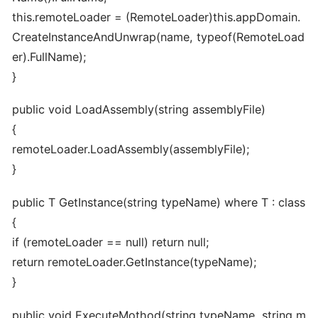
this.remoteLoader = (RemoteLoader)this.appDomain.
CreateInstanceAndUnwrap(name, typeof(RemoteLoad
er).FullName);
}
public void LoadAssembly(string assemblyFile)
{
remoteLoader.LoadAssembly(assemblyFile);
}
public T GetInstance(string typeName) where T : class
{
if (remoteLoader == null) return null;
return remoteLoader.GetInstance(typeName);
}
public void ExecuteMothod(string typeName, string m