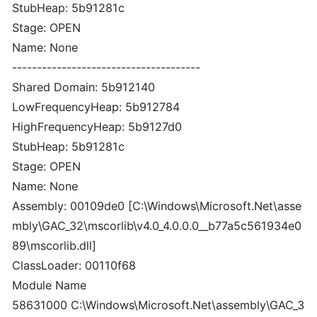
StubHeap: 5b91281c
Stage: OPEN
Name: None
--------------------------------------
Shared Domain: 5b912140
LowFrequencyHeap: 5b912784
HighFrequencyHeap: 5b9127d0
StubHeap: 5b91281c
Stage: OPEN
Name: None
Assembly: 00109de0 [C:\Windows\Microsoft.Net\asse
mbly\GAC_32\mscorlib\v4.0_4.0.0.0__b77a5c561934e0
89\mscorlib.dll]
ClassLoader: 00110f68
Module Name
58631000 C:\Windows\Microsoft.Net\assembly\GAC_3