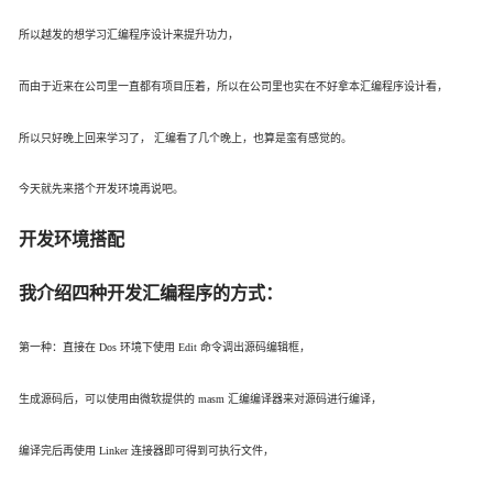
所以越发的想学习汇编程序设计来提升功力，
而由于近来在公司里一直都有项目压着，所以在公司里也实在不好拿本汇编程序设计看，
所以只好晚上回来学习了， 汇编看了几个晚上，也算是蛮有感觉的。
今天就先来搭个开发环境再说吧。
开发环境搭配
我介绍四种开发汇编程序的方式：
第一种：直接在 Dos 环境下使用 Edit 命令调出源码编辑框，
生成源码后，可以使用由微软提供的 masm 汇编编译器来对源码进行编译，
编译完后再使用 Linker 连接器即可得到可执行文件，