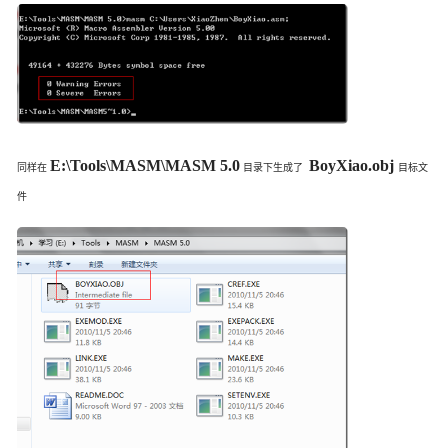
E:\Tools\MASM\MASM 5.0
BoyXiao.obj
同样在
目录下生成了
目标文
件