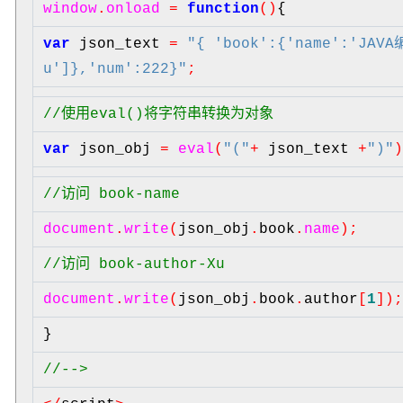
window
.
onload
=
function
(
)
{
var
json_text
=
"
{
'book':{'name':'JAVA
u']},'num':222}
"
;
//
使用eval()将字符串转换为对象
var
json_obj
=
eval
(
"
(
"
+
json_text
+
"
)
"
//
访问
book-name
document
.
write
(
json_obj
.
book
.
name
)
;
//
访问
book-author-Xu
document
.
write
(
json_obj
.
book
.
author
[
1
]
)
}
//
-->