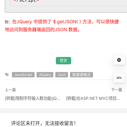
<
/
script
>
在JQuery 中提供了 $.getJSON( ) 方法，可以很快捷
附：
地访问到服务器端返回的JSON 数据。
赞赏
JavaScript
JQuery
Json
数据源格式
32%
上一篇
下一篇
[转载]限制字符输入数功能(jQ版和原生JS版)
[转载]在ASP.NET MVC项目中如何显示图片
评论区未打开，无法接收留言！