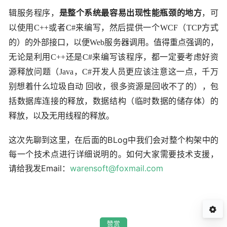
辑服务程序，
是整个系统最容易出现性能瓶颈的地方
，可
以使用
C++
或者
C#
来编写，然后提供一个
WCF
（
TCP
方式
的）的外部接口，以便
Web
服务器调用。值得重点强调的，
无论是利用
C++
还是
C#
来编写该程序，都一定要考虑好资
源释放问题（
Java
，
C#
开发人员更应该注意这一点，千万
别想着什么垃圾自动 回收，很多资源是回收不了的），包
括数据库连接的释放，数据结构（临时数据的储存体）的
释放，以及无用线程的释放。
这次先聊到这里，在后面的BLog中我们会对整个构架中的
每一个技术点进行详细说明的。如何大家需要技术支援，
请给我发Email：
warensoft@foxmail.com
赞赏