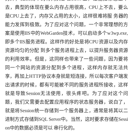
去，典型的体现在要么内存占用很高，
CPU
上不去，要么
是
CPU
上去了，内存又占用的太小，这样很难将服 务器的
能力发挥到极致。为了应对这个问题，一个非常理想的方
案是使用
IIS
中的
WebGarden
技术，可以启动多个
w3wp.exe,
即多个
IIS
服务进程。这样作的好处是将
CPU
资源以及内存
资源均匀的分配 到多个服务进程上去，以提升服务器资源
的利用效率。但是，这同样也带来了一些问题，因为要将
同一个网站的资源分配到多个进程，这样内存就无法共
享，再加上
HTTP
协议本身就是短连接，所以每次客户端发
出请求的时候，都有可能被不同的服务进程所接收，这样
就是导致
Session
无法使用，很头疼吧。为了应对这个问
题，我们又需要去配置应用程序的状态服务器，说白了，
就是将
Session
统一存储到一个服务器上，通常是将其以二
进制方式存储到
SQL Server
中。当然，这时要求存储在
Sessi
on
中的数据必须是可以 串行化的。