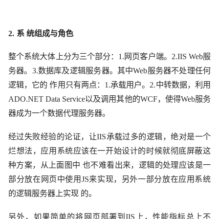
2.
系 统组成与角色
整个系统大体上分为三个部分：
1.
网页客户端。
2.IIS Web
服
务器。
3.
数据库及逻辑服务器。其中
Web
服务器不处理任何
逻辑，它的 作用只有两点：
1.
承载用户。
2.
中转数据，利用
ADO.NET Data Service
以及调用其他的
WCF
，使得
Web
服务
器成为一个数据代理服务器。
经过失败经验的论证，让
IIS
承载过多的逻辑，绝对是一个
烂想法，应用系统应该在一开始设计的时候就彻底屏蔽这
种方案，从上面图中 也不难看出来，逻辑的处理应该是一
部分放在网页中使用
JS
来实现，另外一部分放在应用系统
的逻辑服务器上实现 的。
另外，如果简单的将网页部署到
IIS
上，性能指标总上不