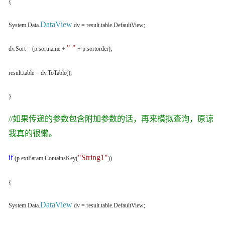
{
DataView
System.Data.
dv = result.table.DefaultView;
" "
dv.Sort = (p.sortname +
+ p.sortorder);
result.table = dv.ToTable();
}
//如果传递的参数包含附加参数的话，再来模拟查询，原谅
我真的很懒。
if
"String1"
(p.extParam.ContainsKey(
))
{
DataView
System.Data.
dv = result.table.DefaultView;