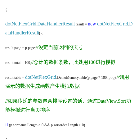
{
dotNetFlexGrid
DataHandlerResult
new
dotNetFlexGrid
D
.
result =
.
ataHandlerResult
();
//设定当前返回的页号
result.page = p.page;
//总计的数据条数，此处用100进行模拟
result.total = 100;
dotNetFlexGrid
//调用
result.table =
.DemoMemoryTable(p.page * 100, p.rp);
演示的数据生成函数产生模拟数据
//如果传递的参数包含排序设置的话，通过DataView.Sort功
能模拟进行当页排序
if
(p.sortname.Length > 0 && p.sortorder.Length > 0)