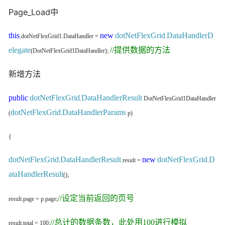
Page_Load中
this
new
dotNetFlexGrid
DataHandlerD
.dotNetFlexGrid1.DataHandler =
.
elegate
//提供数据的方法
(DotNetFlexGrid1DataHandler);
新增方法
public
dotNetFlexGrid
DataHandlerResult
.
DotNetFlexGrid1DataHandler
dotNetFlexGrid
DataHandlerParams
(
.
p)
{
dotNetFlexGrid
DataHandlerResult
new
dotNetFlexGrid
D
.
result =
.
ataHandlerResult
();
//设定当前返回的页号
result.page = p.page;
//总计的数据条数，此处用100进行模拟
result.total = 100;