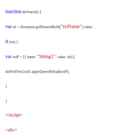
function
doSearch() {
var
"txtName"
txt = document.getElementById(
).value;
if
(txt) {
var
"String1"
extP = [{ name:
, value: txt}];
dotNetFlexGrid1.applyQueryReload(extP);
}
}
</
script
>
<
div
>