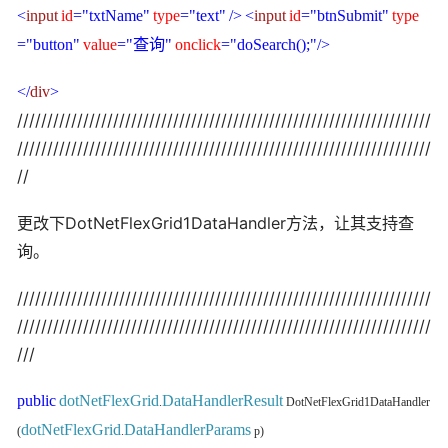
<
input
id
="txtName"
type
="text"
/>
<
input
id
="btnSubmit"
type
="button"
value
="查询"
onclick
="doSearch();"/>
</
div
>
/////////////////////////////////////////////////////////////////////
/////////////////////////////////////////////////////////////////////
//
更改下DotNetFlexGrid1DataHandler方法，让其支持查
询。
/////////////////////////////////////////////////////////////////////
/////////////////////////////////////////////////////////////////////
///
public
dotNetFlexGrid
DataHandlerResult
.
DotNetFlexGrid1DataHandler
dotNetFlexGrid
DataHandlerParams
(
.
p)