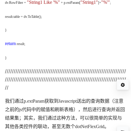
"String1 Like '%"
"String1"
"%'"
dv.RowFilter =
+ p.extParam[
]+
;
result.table = dv.ToTable();
}
return
result;
}
/////////////////////////////////////////////////////////////////////
/////////////////////////////////////////////////////////////////////
//
我们通过
p.extParam
获取到
Javascript
送出的查询数据（注意
之前的
js
代码中的赋值和刷新表格），然后进行查询并返回
结果集；其实，我们通过这种方法，可以很简单的实现与
其他各类控件的联动，甚至无数个
dotNetFlexGrid
。