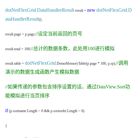
dotNetFlexGrid
DataHandlerResult
new
dotNetFlexGrid
D
.
result =
.
ataHandlerResult
();
//设定当前返回的页号
result.page = p.page;
//总计的数据条数，此处用100进行模拟
result.total = 100;
dotNetFlexGrid
//调用
result.table =
.DemoMemoryTable(p.page * 100, p.rp);
演示的数据生成函数产生模拟数据
//如果传递的参数包含排序设置的话，通过DataView.Sort功
能模拟进行当页排序
if
(p.sortname.Length > 0 && p.sortorder.Length > 0)
{