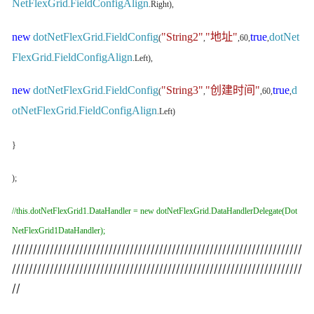
NetFlexGrid
FieldConfigAlign
.
.Right),
new
dotNetFlexGrid
FieldConfig
"String2"
"地址"
true
dotNet
.
(
,
,60,
,
FlexGrid
FieldConfigAlign
.
.Left),
new
dotNetFlexGrid
FieldConfig
"String3"
"创建时间"
true
d
.
(
,
,60,
,
otNetFlexGrid
FieldConfigAlign
.
.Left)
}
);
//this.dotNetFlexGrid1.DataHandler = new dotNetFlexGrid.DataHandlerDelegate(Dot
NetFlexGrid1DataHandler);
/////////////////////////////////////////////////////////////////////
/////////////////////////////////////////////////////////////////////
//