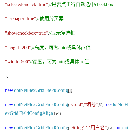
"selectedonclick=true"
//是否点击行自动选中checkbox
,
"usepager=true"
//使用分页器
,
"showcheckbox=true"
//显示复选框
,
"height=200"
//高度，可为auto或具体px值
,
"width=600"
//宽度，可为auto或具体px值
},
new
dotNetFlexGrid
FieldConfig
.
[]{
new
dotNetFlexGrid
FieldConfig
"Guid"
"编号"
true
dotNetFl
.
(
,
,60,
,
exGrid
FieldConfigAlign
.
.Left),
new
dotNetFlexGrid
FieldConfig
"String1"
"用户名"
true
dot
.
(
,
,120,
,