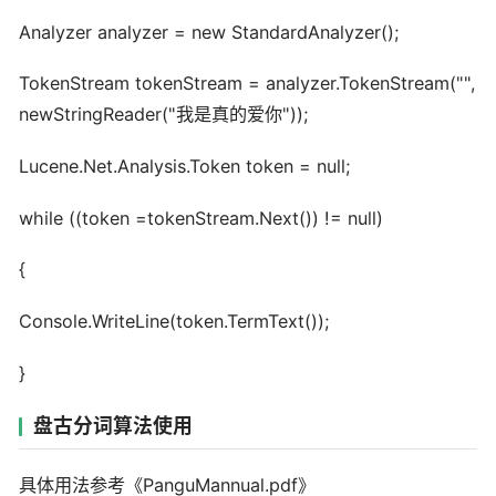
Analyzer analyzer = new StandardAnalyzer();
TokenStream tokenStream = analyzer.TokenStream("",
newStringReader("我是真的爱你"));
Lucene.Net.Analysis.Token token = null;
while ((token =tokenStream.Next()) != null)
{
Console.WriteLine(token.TermText());
}
盘古分词算法使用
具体用法参考《PanguMannual.pdf》