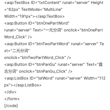
<asp:TextBox ID="txtContent" runat="server" Height
="62px" TextMode="MultiLine"
Width="191px"></asp:TextBox>
<asp:Button ID="btnOnePartWord"
runat="server" Text="一元分词" onclick="btnOnePart
Word_Click" />
<asp:Button ID="btnTwoPartWord" runat="server" Te
xt="二元分词"
onclick="btnTwoPartWord_Click" />
<asp:Button ID="btnPanGu" runat="server" Text="盘
古分词" onclick="btnPanGu_Click" />
<asp:ListBox ID="lstWord" runat="server" Width="112
px"></asp:ListBox>
</div>
</form>
[/code]