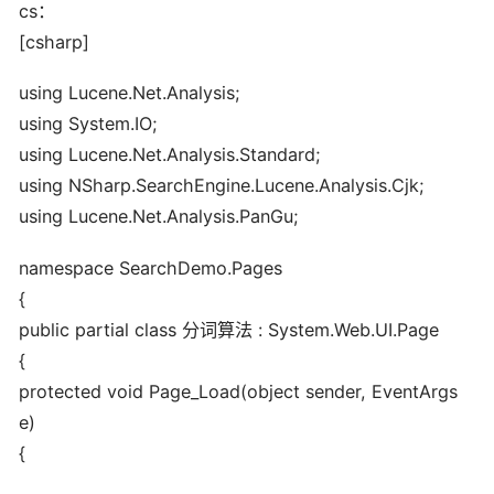
cs：
[csharp]
using Lucene.Net.Analysis;
using System.IO;
using Lucene.Net.Analysis.Standard;
using NSharp.SearchEngine.Lucene.Analysis.Cjk;
using Lucene.Net.Analysis.PanGu;
namespace SearchDemo.Pages
{
public partial class 分词算法 : System.Web.UI.Page
{
protected void Page_Load(object sender, EventArgs
e)
{