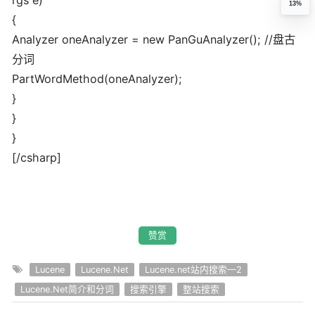
rgs e)
13%
{
Analyzer oneAnalyzer = new PanGuAnalyzer(); //盘古
分词
PartWordMethod(oneAnalyzer);
}
}
}
[/csharp]
赞赏
Lucene
Lucene.Net
Lucene.net站内搜索—2
Lucene.Net简介和分词
搜索引擎
整站搜索