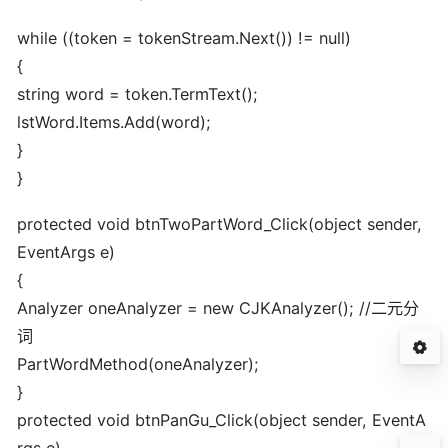
while ((token = tokenStream.Next()) != null)
{
string word = token.TermText();
lstWord.Items.Add(word);
}
}
protected void btnTwoPartWord_Click(object sender,
EventArgs e)
{
Analyzer oneAnalyzer = new CJKAnalyzer(); //二元分
词
PartWordMethod(oneAnalyzer);
}
protected void btnPanGu_Click(object sender, EventA