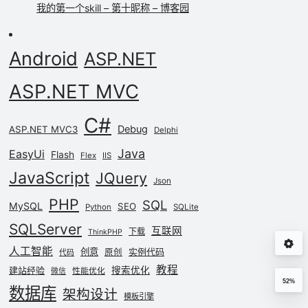
我的第一个skill – 第十昵称 – 博客园
Android
ASP.NET
ASP.NET MVC
C#
Debug
ASP.NET MVC3
Delphi
Java
EasyUi
Flash
Flex
IIS
JavaScript
JQuery
Json
PHP
SQL
MySQL
SEO
Python
SQLite
SQLServer
互联网
下载
ThinkPHP
人工智能
创意
实例代码
原创
代码
教程
建站经验
搜索优化
性能优化
微信
52%
数据库
架构设计
模板引擎