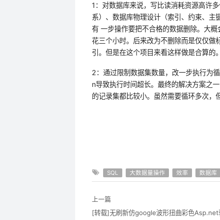
1：对数据库来说，写比读消耗资源高许
系）、数据库物理设计（索引、约束、主键
有 一步操作要把不合格的数据删除。大概
花三个小时。后来改为不删除而是仅仅做
引。但是在这个项目来看这样做是合算的
2：通过限制数据集数量，改一步执行为循
n导致执行时间超长。最终的解决方案之一 就是用
的记录集都比较小。虽然需要循环多次，但
SQL
大数据量操作
效率
数据库
上一篇
[转载]无刷新仿google波形扭曲彩色Asp.ne