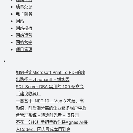
琐事杂记
电子商务
网站
网站模板
网站运营
网络营销
项目管理
如何指定Microsoft Print To PDF的输
出路径 – zhaotianff – 博客园
SQL Server DBA 实用的 100 条命令
（建议收藏）
一套基于 .NET 10 + Vue 3 构建、高
颜值、前后端分离的企业级多租户中后
台管理系统 – 追逐时光者 – 博客园
不花一分钱！手把手教你将Agnes AI接
入Codex，国内零成本用到爽