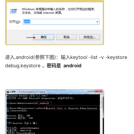
进入.android(参照下图)：输入keytool -list -v -keystore
debug.keystore ，
密码是 android