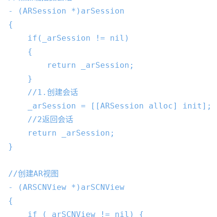
- (ARSession *)arSession

{

if
(
_arSession
 != 
nil
)

    {

        return 
_arSession
;

    }

//1.创建会话
_arSession
 = [[ARSession alloc] init];

//2返回会话
    return 
_arSession
;

}

//创建AR视图
- (ARSCNView *)arSCNView

{

if
 (
_arSCNView
 != 
nil
) {
