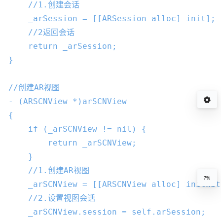
//1.创建会话
    _arSession = [[ARSession alloc] init];

//2返回会话
return
 _arSession;

}

//创建AR视图
- (ARSCNView *)arSCNView

{

if
 (_arSCNView != 
nil
) {

return
 _arSCNView;

    }

//1.创建AR视图
7%
    _arSCNView = [[ARSCNView alloc] initWit
//2.设置视图会话
    _arSCNView.session = 
self
.arSession;
