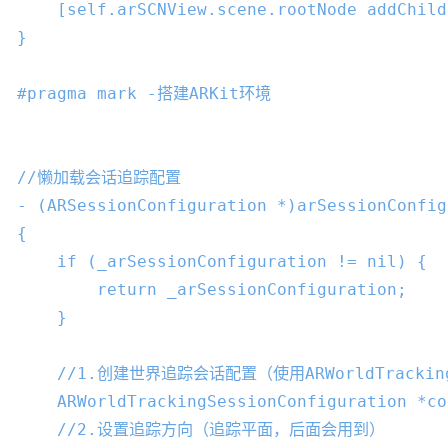
    [
self
.arSCNView.scene.rootNode addChild
}

#pragma mark -搭建ARKit环境
//懒加载会话追踪配置
- (ARSessionConfiguration *)arSessionConfig
{

if
 (_arSessionConfiguration != 
nil
) {

return
 _arSessionConfiguration;

    }

//1.创建世界追踪会话配置（使用ARWorldTrackin
    ARWorldTrackingSessionConfiguration *co
//2.设置追踪方向（追踪平面，后面会用到）