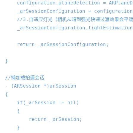
    configuration.planeDetection = ARPlaneD
    _arSessionConfiguration = configuration;
//3.自适应灯光（相机从暗到强光快速过渡效果会平
    _arSessionConfiguration.lightEstimation
return
 _arSessionConfiguration;

}

//懒加载拍摄会话
- (ARSession *)arSession

{

if
(_arSession != 
nil
)

    {

return
 _arSession;

    }
