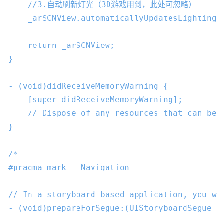
//3.自动刷新灯光（3D游戏用到，此处可忽略）
    _arSCNView.automaticallyUpdatesLighting
return
 _arSCNView;

}

- (
void
)didReceiveMemoryWarning {

    [
super
 didReceiveMemoryWarning];

// Dispose of any resources that can be
}

/*

#pragma mark - Navigation

// In a storyboard-based application, you w
- (void)prepareForSegue:(UIStoryboardSegue 