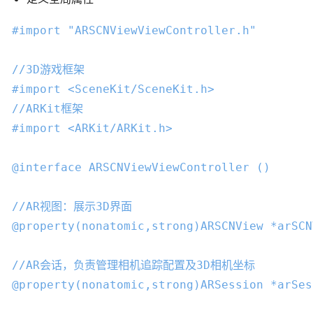
#import 
"ARSCNViewViewController.h"
//3D游戏框架
#import 
<SceneKit/SceneKit.h>
//ARKit框架
#import 
<ARKit/ARKit.h>
@interface
ARSCNViewViewController
 ()
//AR视图：展示3D界面
@property
(
nonatomic
,
strong
)ARSCNView *arSCN
//AR会话，负责管理相机追踪配置及3D相机坐标
@property
(
nonatomic
,
strong
)ARSession *arSes