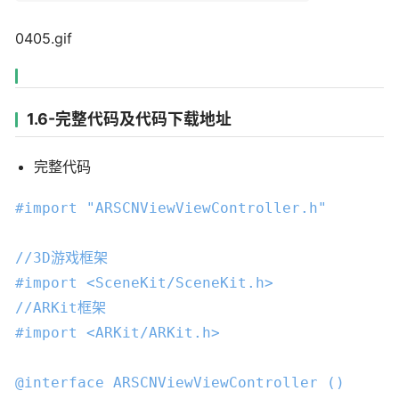
0405.gif
1.6-完整代码及代码下载地址
完整代码
#import 
"ARSCNViewViewController.h"
//3D游戏框架
#import 
<SceneKit/SceneKit.h>
//ARKit框架
#import 
<ARKit/ARKit.h>
@interface
ARSCNViewViewController
 ()