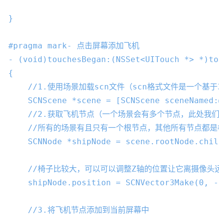
}

#pragma mark- 点击屏幕添加飞机
- (
void
)touchesBegan:(
NSSet
<
UITouch
 *> *)to
{

//1.使用场景加载scn文件（scn格式文件是一个基
SCNScene
 *scene = [
SCNScene
 sceneNamed:
//2.获取飞机节点（一个场景会有多个节点，此处我
//所有的场景有且只有一个根节点，其他所有节点都是
SCNNode
 *shipNode = scene.rootNode.chil
//椅子比较大，可以可以调整Z轴的位置让它离摄像
    shipNode.position = 
SCNVector3Make
(
0
, 
-
//3.将飞机节点添加到当前屏幕中