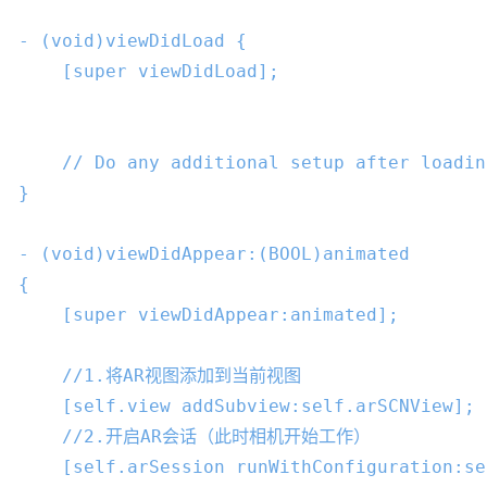
- (
void
)viewDidLoad {

    [
super
 viewDidLoad];

// Do any additional setup after loadin
}

- (
void
)viewDidAppear:(
BOOL
)animated

{

    [
super
 viewDidAppear:animated];

//1.将AR视图添加到当前视图
    [
self
.view addSubview:
self
.arSCNView];

//2.开启AR会话（此时相机开始工作）
    [
self
.arSession runWithConfiguration:
se