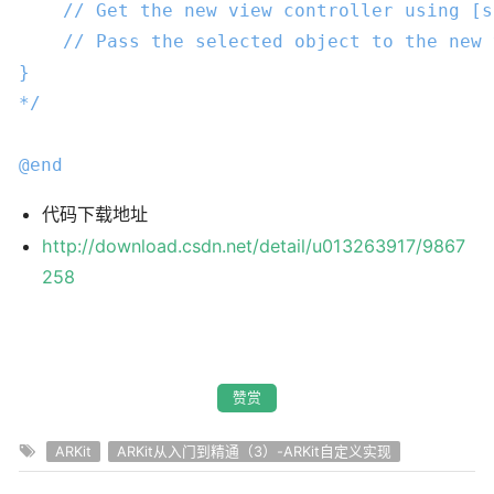
    // Get the new view controller using [s
    // Pass the selected object to the new 
}

*/
@end
代码下载地址
http://download.csdn.net/detail/u013263917/9867
258
赞赏
ARKit
ARKit从入门到精通（3）-ARKit自定义实现