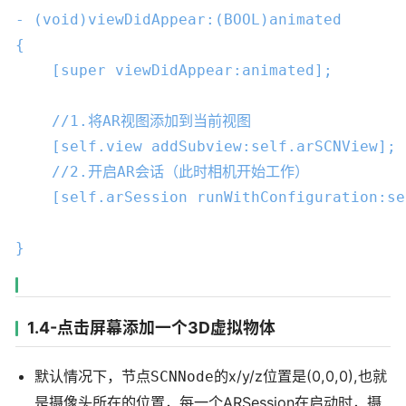
- (
void
)viewDidAppear:(
BOOL
)animated

{

    [
super
 viewDidAppear:animated];

//1.将AR视图添加到当前视图
    [
self
.view addSubview:
self
.arSCNView];

//2.开启AR会话（此时相机开始工作）
    [
self
.arSession runWithConfiguration:
se
}
1.4-点击屏幕添加一个3D虚拟物体
默认情况下，节点
的x/y/z位置是(0,0,0),也就
SCNNode
是摄像头所在的位置，每一个ARSession在启动时，摄