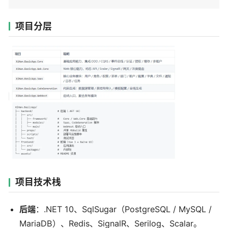
项目分层
项目技术栈
后端
：.NET 10、SqlSugar（PostgreSQL / MySQL /
MariaDB）、Redis、SignalR、Serilog、Scalar。