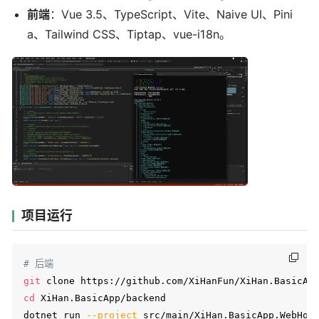
前端
：Vue 3.5、TypeScript、Vite、Naive UI、Pini
a、Tailwind CSS、Tiptap、vue-i18n。
项目运行
# 后端
git
cd
 XiHan.BasicApp/backend

dotnet run 
--project
 src/main/XiHan.BasicApp.WebHost