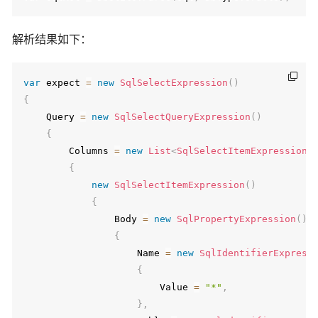
解析结果如下：
var
 expect 
=
new
SqlSelectExpression
(
)
{
    Query 
=
new
SqlSelectQueryExpression
(
)
{
        Columns 
=
new
List
<
SqlSelectItemExpression
>
{
new
SqlSelectItemExpression
(
)
{
                Body 
=
new
SqlPropertyExpression
(
)
{
                    Name 
=
new
SqlIdentifierExpress
{
                        Value 
=
"*"
,
}
,