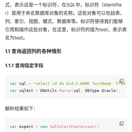
式，表示这是一个标识符，在SQL中，标识符（Identifie
r）是用于命名数据库对象的名称。这些对象可以包括表、
列、索引、视图、模式、数据库等。标识符使得我们能够
引用和操作这些对象，在这里，标识符的值为test，表示表
名为test。
1.1 查询返回列的各种情形
1.1.1 查询指定字段
var
 sql 
=
"select id AS bid,t.NAME testName  from t
var
 sqlAst 
=
 DbUtils
.
Parse
(
sql
,
 DbType
.
Oracle
)
;
解析结果如下：
var
 expect 
=
new
SqlSelectExpression
(
)