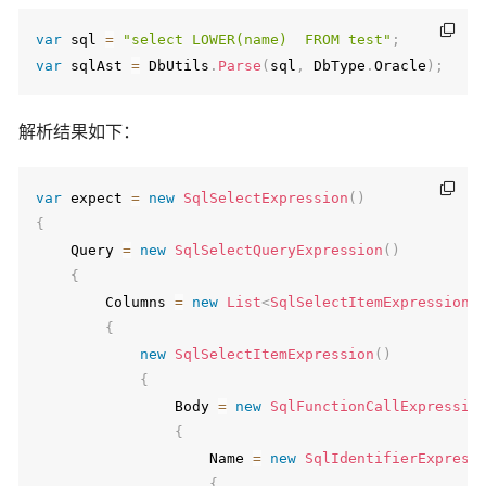
var
 sql 
=
"select LOWER(name)  FROM test"
;
var
 sqlAst 
=
 DbUtils
.
Parse
(
sql
,
 DbType
.
Oracle
)
;
解析结果如下：
var
 expect 
=
new
SqlSelectExpression
(
)
{
    Query 
=
new
SqlSelectQueryExpression
(
)
{
        Columns 
=
new
List
<
SqlSelectItemExpression
>
{
new
SqlSelectItemExpression
(
)
{
                Body 
=
new
SqlFunctionCallExpressio
{
                    Name 
=
new
SqlIdentifierExpress
{