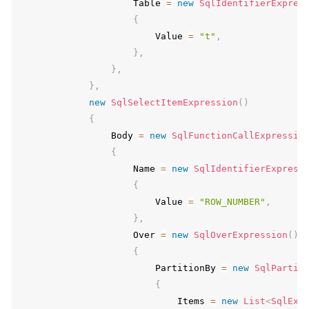
                    Table 
=
new
SqlIdentifierExpres
{
                        Value 
=
"t"
,
}
,
}
,
}
,
new
SqlSelectItemExpression
(
)
{
                Body 
=
new
SqlFunctionCallExpressio
{
                    Name 
=
new
SqlIdentifierExpress
{
                        Value 
=
"ROW_NUMBER"
,
}
,
                    Over 
=
new
SqlOverExpression
(
)
{
                        PartitionBy 
=
new
SqlPartit
{
                            Items 
=
new
List
<
SqlExp