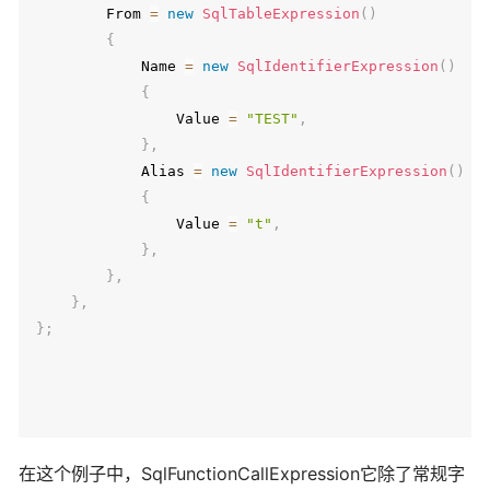
        From 
=
new
SqlTableExpression
(
)
{
            Name 
=
new
SqlIdentifierExpression
(
)
{
                Value 
=
"TEST"
,
}
,
            Alias 
=
new
SqlIdentifierExpression
(
)
{
                Value 
=
"t"
,
}
,
}
,
}
,
}
;
在这个例子中，SqlFunctionCallExpression它除了常规字