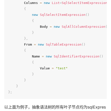
        Columns 
=
new
List
<
SqlSelectItemExpression
>
{
new
SqlSelectItemExpression
(
)
{
                Body 
=
new
SqlAllColumnExpression
(
)
}
}
,
        From 
=
new
SqlTableExpression
(
)
{
            Name 
=
new
SqlIdentifierExpression
(
)
{
                Value 
=
"test"
}
}
}
}
;
以上面为例子，抽象语法树的所有叶子节点均为sqlExpres