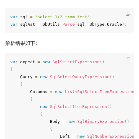
var
 sql 
=
"select 1+2 from test"
;
var
 sqlAst 
=
 DbUtils
.
Parse
(
sql
,
 DbType
.
Oracle
)
;
解析结果如下：
var
 expect 
=
new
SqlSelectExpression
(
)
{
    Query 
=
new
SqlSelectQueryExpression
(
)
{
        Columns 
=
new
List
<
SqlSelectItemExpression
>
{
new
SqlSelectItemExpression
(
)
{
                Body 
=
new
SqlBinaryExpression
(
)
{
                    Left 
=
new
SqlNumberExpression
(