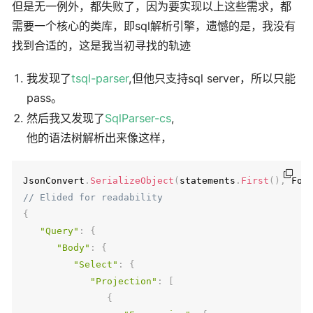
但是无一例外，都失败了，因为要实现以上这些需求，都
需要一个核心的类库，即sql解析引擎，遗憾的是，我没有
找到合适的，这是我当初寻找的轨迹
我发现了
tsql-parser
,但他只支持sql server，所以只能
pass。
然后我又发现了
SqlParser-cs
,
他的语法树解析出来像这样，
JsonConvert
.
SerializeObject
(
statements
.
First
(
)
,
 For
// Elided for readability
{
"Query"
:
{
"Body"
:
{
"Select"
:
{
"Projection"
:
[
{