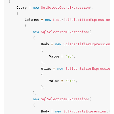
{
    Query 
=
new
SqlSelectQueryExpression
(
)
{
        Columns 
=
new
List
<
SqlSelectItemExpression
>
{
new
SqlSelectItemExpression
(
)
{
                Body 
=
new
SqlIdentifierExpression
(
{
                    Value 
=
"id"
,
}
,
                Alias 
=
new
SqlIdentifierExpression
{
                    Value 
=
"bid"
,
}
,
}
,
new
SqlSelectItemExpression
(
)
{
                Body 
=
new
SqlPropertyExpression
(
)