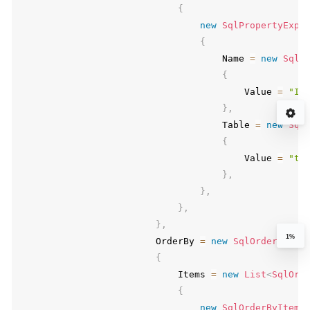
{
new
SqlPropertyExpr
{
                                    Name 
=
new
SqlI
{
                                        Value 
=
"ID
}
,
                                    Table 
=
new
Sql
{
                                        Value 
=
"t"
}
,
}
,
}
,
}
,
1%
                        OrderBy 
=
new
SqlOrderByExp
{
                            Items 
=
new
List
<
SqlOrd
{
new
SqlOrderByItemE