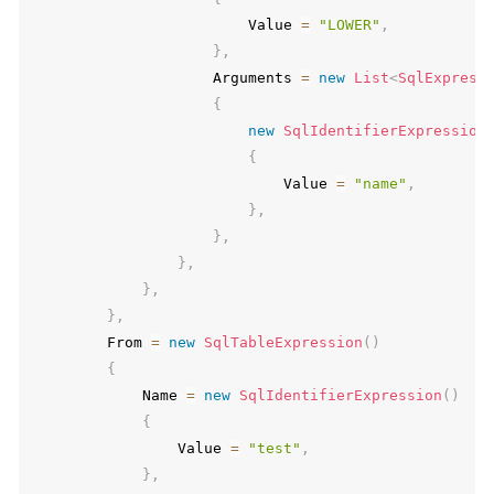
                        Value 
=
"LOWER"
,
}
,
                    Arguments 
=
new
List
<
SqlExpress
{
new
SqlIdentifierExpression
{
                            Value 
=
"name"
,
}
,
}
,
}
,
}
,
}
,
        From 
=
new
SqlTableExpression
(
)
{
            Name 
=
new
SqlIdentifierExpression
(
)
{
                Value 
=
"test"
,
}
,