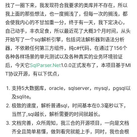
找了一圈下来，我发现符合我要求的类库并不存在，所以
我上面的那些想法，也一度搁浅了，但每一次的搁浅，都
会使我内心的不甘加重一分，终于有一天，我下定决心，
自己动手，丰衣足食，所以最近花了大概3个月时间，从头
开始写了一个sql解析引擎，包括词法解析器到语法分析
器，不依赖任何第三方组件，纯c#代码，在通过了156个
各种各样场景的单元测试以及各种真实的业务环境验证
后，今天它
SqlParser.Net
1.0.0正式发布了，本项目基于MI
T协议开源，有以下优点，
支持5大数据库，oracle，sqlserver，mysql，pgsql以
及sqlite。
极致的速度，解析普通sql，时间基本在0.3毫秒以下，
当然了,sql越长，解析需要的时间就越长。
文档完善，众所周知，我三合的开源项目，一向是文档
齐全且简单易懂，做到看完就能上手，同时，我也会根