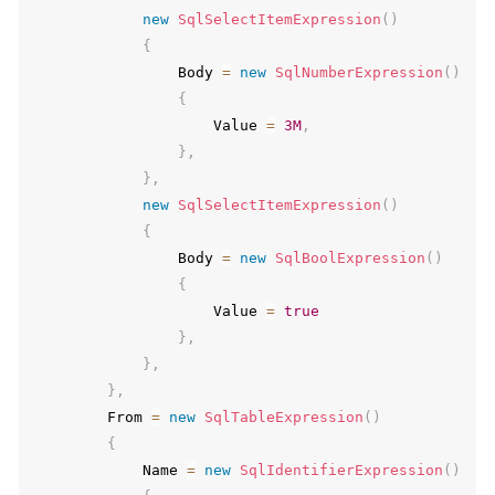
new
SqlSelectItemExpression
(
)
{
                Body 
=
new
SqlNumberExpression
(
)
{
                    Value 
=
3M
,
}
,
}
,
new
SqlSelectItemExpression
(
)
{
                Body 
=
new
SqlBoolExpression
(
)
{
                    Value 
=
true
}
,
}
,
}
,
        From 
=
new
SqlTableExpression
(
)
{
            Name 
=
new
SqlIdentifierExpression
(
)