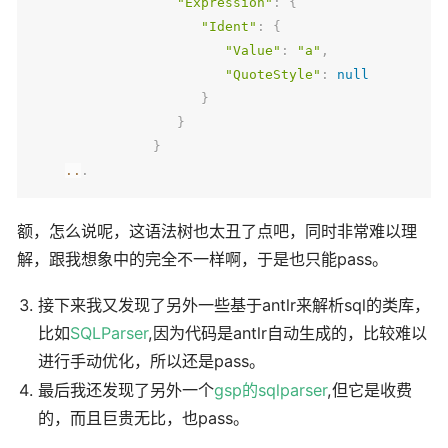
"Expression"
:
{
"Ident"
:
{
"Value"
:
"a"
,
"QuoteStyle"
:
null
}
}
}
..
.
额，怎么说呢，这语法树也太丑了点吧，同时非常难以理
解，跟我想象中的完全不一样啊，于是也只能pass。
接下来我又发现了另外一些基于antlr来解析sql的类库，
比如
SQLParser
,因为代码是antlr自动生成的，比较难以
进行手动优化，所以还是pass。
最后我还发现了另外一个
gsp的sqlparser
,但它是收费
的，而且巨贵无比，也pass。