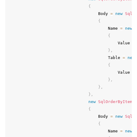
{
                                    Body 
=
new
SqlP
{
                                        Name 
=
new
{
                                            Value 
=
}
,
                                        Table 
=
new
{
                                            Value 
=
}
,
}
,
}
,
new
SqlOrderByItemE
{
                                    Body 
=
new
SqlP
{
                                        Name 
=
new