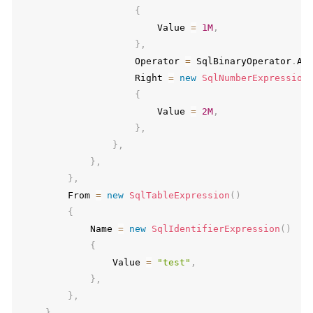
{
                        Value 
=
1M
,
}
,
                    Operator 
=
 SqlBinaryOperator
.
Ad
                    Right 
=
new
SqlNumberExpression
{
                        Value 
=
2M
,
}
,
}
,
}
,
}
,
        From 
=
new
SqlTableExpression
(
)
{
            Name 
=
new
SqlIdentifierExpression
(
)
{
                Value 
=
"test"
,
}
,
}
,
}
,