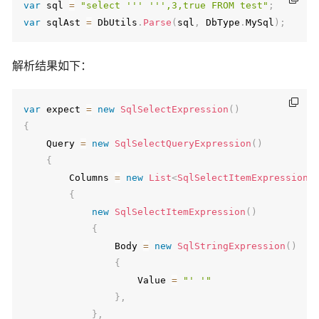
var
 sql 
=
"select ''' ''',3,true FROM test"
;
var
 sqlAst 
=
 DbUtils
.
Parse
(
sql
,
 DbType
.
MySql
)
;
解析结果如下：
var
 expect 
=
new
SqlSelectExpression
(
)
{
    Query 
=
new
SqlSelectQueryExpression
(
)
{
        Columns 
=
new
List
<
SqlSelectItemExpression
>
{
new
SqlSelectItemExpression
(
)
{
                Body 
=
new
SqlStringExpression
(
)
{
                    Value 
=
"' '"
}
,
}
,