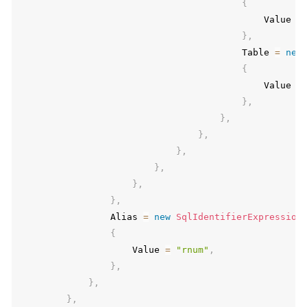
{
                                            Value 
=
}
,
                                        Table 
=
new
{
                                            Value 
=
}
,
}
,
}
,
}
,
}
,
}
,
}
,
                Alias 
=
new
SqlIdentifierExpression
{
                    Value 
=
"rnum"
,
}
,
}
,
}
,