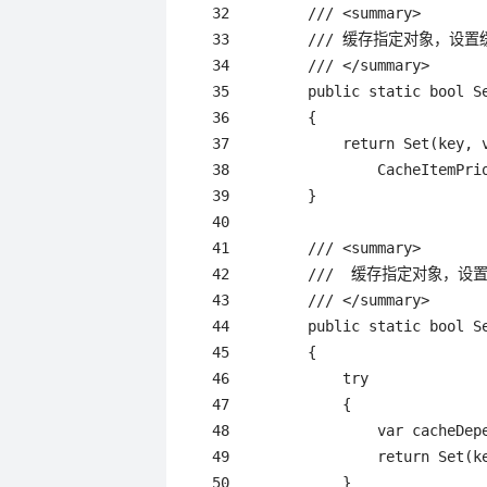
 32         /// <summary>

 33         /// 缓存指定对象，设置
 34         /// </summary>

 35         public static bool Se
 36         {

 37             return Set(key, 
 38                 CacheItemPrio
 39         }

 40 

 41         /// <summary>

 42         ///  缓存指定对象，设置
 43         /// </summary>

 44         public static bool Se
 45         {

 46             try

 47             {

 48                 var cacheDepe
 49                 return Set(ke
 50             }
