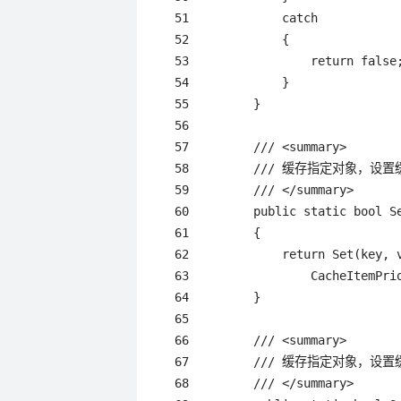
 51             catch

 52             {

 53                 return false;
 54             }

 55         }

 56 

 57         /// <summary>

 58         /// 缓存指定对象，设置
 59         /// </summary>

 60         public static bool S
 61         {

 62             return Set(key, 
 63                 CacheItemPrio
 64         }

 65 

 66         /// <summary>

 67         /// 缓存指定对象，设置
 68         /// </summary>
