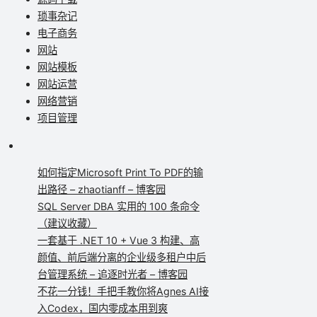
琐事杂记
电子商务
网站
网站模板
网站运营
网络营销
项目管理
如何指定Microsoft Print To PDF的输
出路径 – zhaotianff – 博客园
SQL Server DBA 实用的 100 条命令
（建议收藏）
一套基于 .NET 10 + Vue 3 构建、高
颜值、前后端分离的企业级多租户中后
台管理系统 – 追逐时光者 – 博客园
不花一分钱！手把手教你将Agnes AI接
入Codex，国内零成本用到爽