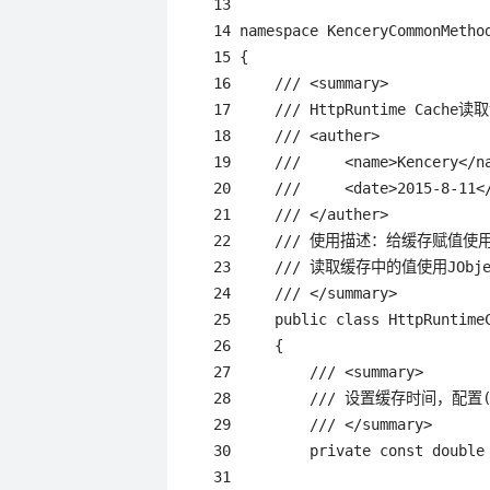
 13 

 14 namespace KenceryCommonMethod
 15 {

 16     /// <summary>

 17     /// HttpRuntime Cach
 18     /// <auther>

 19     ///     <name>Kencery</na
 20     ///     <date>2015-8-11</
 21     /// </auther>

 22     /// 使用描述：给缓存赋值使用Htt
 23     /// 读取缓存中的值使用JObjec
 24     /// </summary>

 25     public class HttpRuntimeC
 26     {

 27         /// <summary>

 28         /// 设置缓存时间，配
 29         /// </summary>

 30         private const double 
 31 
