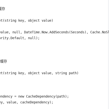
缓存

t(string key, object value)

value, null, DateTime.Now.AddSeconds(Seconds), Cache.NoSl
rity.Default, null);

缓存

t(string key, object value, string path)

ndency = new CacheDependency(path);

y, value, cacheDependency);
