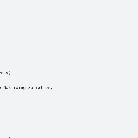
ncy)

.NoSlidingExpiration,
