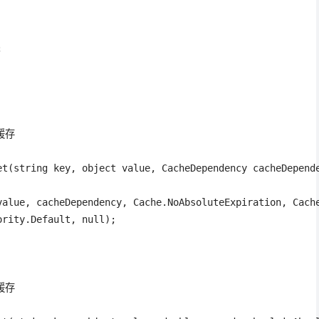


缓存

et(string key, object value, CacheDependency cacheDepende
value, cacheDependency, Cache.NoAbsoluteExpiration, Cache
rity.Default, null);

缓存
