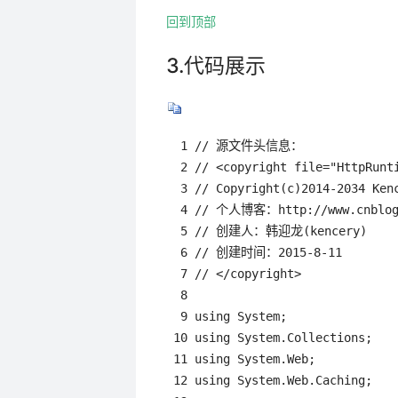
回到顶部
3.代码展示
  1 // 源文件头信息：

  2 // <copyright file="HttpRunti
  3 // Copyright(c)2014-2034 Kenc
  4 // 个人博客：http://www.cnblogs
  5 // 创建人：韩迎龙(kencery)

  6 // 创建时间：2015-8-11

  7 // </copyright>

  8 

  9 using System;

 10 using System.Collections;

 11 using System.Web;

 12 using System.Web.Caching;
