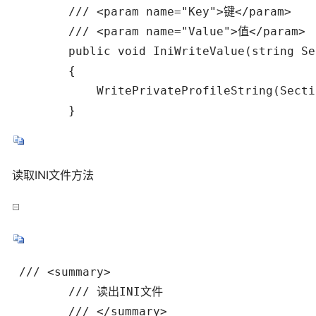
        /// <param name="Key">键</param> 

        /// <param name="Value">值</param> 

        public void IniWriteValue(string Se
        {

            WritePrivateProfileString(Secti
        }
读取INI文件方法
 /// <summary> 

        /// 读出INI文件 

        /// </summary> 
