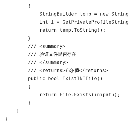
        {

            StringBuilder temp = new String
            int i = GetPrivateProfileString
            return temp.ToString();

        }

        /// <summary> 

        /// 验证文件是否存在 

        /// </summary> 

        /// <returns>布尔值</returns> 

        public bool ExistINIFile()

        {

            return File.Exists(inipath);

        }

    }

}