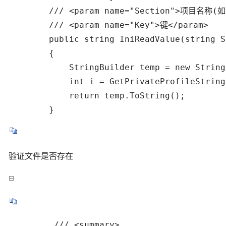
        /// <param name="Section">项目名称(如 
        /// <param name="Key">键</param> 

        public string IniReadValue(string S
        {

            StringBuilder temp = new String
            int i = GetPrivateProfileString
            return temp.ToString();

        }
验证文件是否存在
         /// <summary> 
