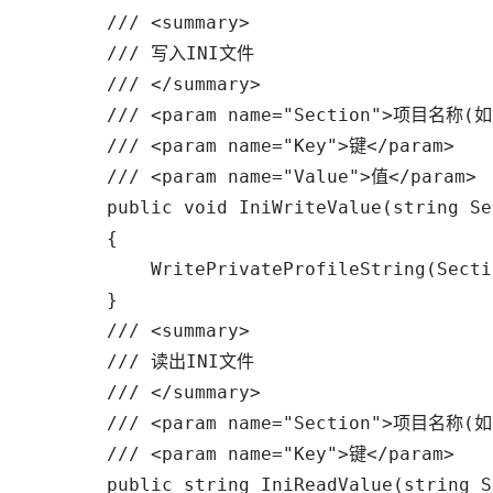
        /// <summary> 

        /// 写入INI文件 

        /// </summary> 

        /// <param name="Section">项目名称(如 
        /// <param name="Key">键</param> 

        /// <param name="Value">值</param> 

        public void IniWriteValue(string Se
        {

            WritePrivateProfileString(Secti
        }

        /// <summary> 

        /// 读出INI文件 

        /// </summary> 

        /// <param name="Section">项目名称(如 
        /// <param name="Key">键</param> 

        public string IniReadValue(string S