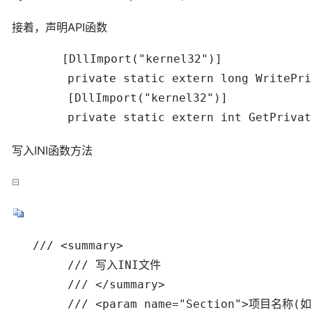
接着，声明API函数
  　　  [DllImport("kernel32")]

        private static extern long WritePri
        [DllImport("kernel32")]

        private static extern int GetPrivat
写入INI函数方法
   /// <summary> 

        /// 写入INI文件 

        /// </summary> 

        /// <param name="Section">项目名称(如 