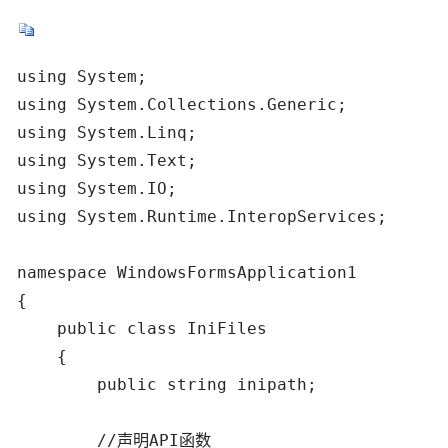
using System;

using System.Collections.Generic;

using System.Linq;

using System.Text;

using System.IO;

using System.Runtime.InteropServices;

namespace WindowsFormsApplication1

{

    public class IniFiles

    {

        public string inipath;

        //声明API函数
