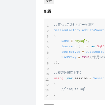
复制
配置
//在App启动时执行一次即可
SessionFactory
.
AddDataSourc
{
Name
=
"mysql"
,
Source
=
(
)
=>
new
SqlC
SourceType
=
DataSource
UseProxy
=
true
//使用S
}
)
;
//获取数据库上下文
using
(
var
 session 
=
Sessio
{
//linq to sql
}