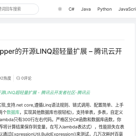
C#
Java
Python
JavaScri
Dapper的开源LINQ超轻量扩展 – 腾讯云开
92热度
0评论
r的开源LINQ超轻量扩展 - 腾讯云开发者社区-腾讯云
NQ实现,支持.net core,遵循Linq语法规则、链式调用、配置简单、上手
这两个
数据库
，实现其他数据库也很轻松)，支持单表，多表，自定义
mbda只有300行左右代码。严格区分C#函数和数据库函数，你
荐将计算结果保存到变量，在写入lambda表达式），性能损失在表
ressionUtil.BuildExpression()来测试，几万次耗时百毫