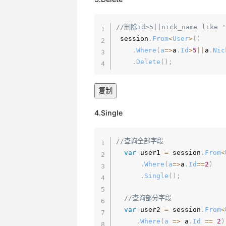
//删除id>5||nick_name like '
 session
.
From
<
User
>
(
)
.
Where
(
a
=>
a
.
Id
>
5
||
a
.
Nic
.
Delete
(
)
;
复制
4.Single
//查询全部字段
var
 user1 
=
 session
.
From
<
.
Where
(
a
=>
a
.
Id
==
2
)
.
Single
(
)
;
//查询部分字段
var
 user2 
=
 session
.
From
<
.
Where
(
a
=>
 a
.
Id
==
2
)