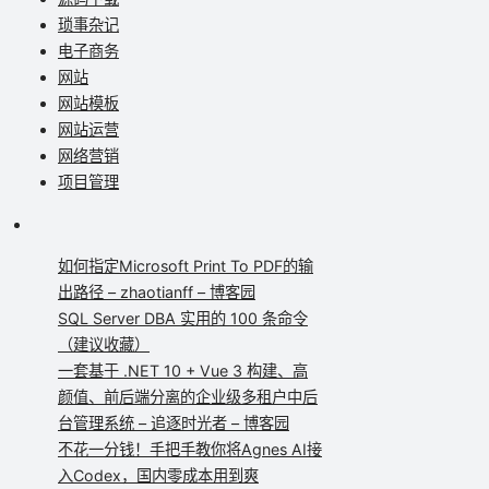
琐事杂记
电子商务
网站
网站模板
网站运营
网络营销
项目管理
如何指定Microsoft Print To PDF的输
出路径 – zhaotianff – 博客园
SQL Server DBA 实用的 100 条命令
（建议收藏）
一套基于 .NET 10 + Vue 3 构建、高
颜值、前后端分离的企业级多租户中后
台管理系统 – 追逐时光者 – 博客园
不花一分钱！手把手教你将Agnes AI接
入Codex，国内零成本用到爽