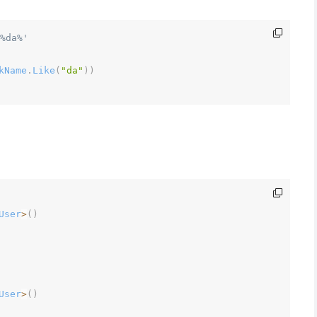
%da%'
kName
.
Like
(
"da"
)
)
User
>
(
)
User
>
(
)