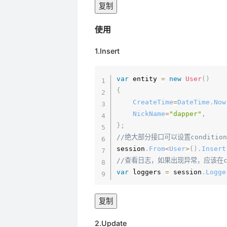
复制
使用
1.Insert
var
 entity 
=
new
User
(
)
{
CreateTime
=
DateTime
.
Now
NickName
=
"dapper"
,
}
;
//绝大部分接口可以设置conditi
session
.
From
<
User
>
(
)
.
Insert
//查看日志，如果出现异常，应该在catc
var
 loggers 
=
 session
.
Logge
复制
2.Update