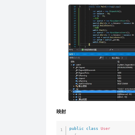
映射
public
class
User