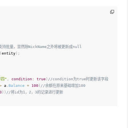
，支持批量，显然除NickName之外将被更新成null
(
entity
)
;
李四"
,
condition
:
true
)
//condition为true时更新该字段
>
 a
.
Balance
+
100
)
//余额在原来基础增加100
3
)
)
//将id为1，2，3的记录进行更新