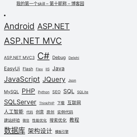
我的第一个skill – 第十昵称 – 博客园
Android
ASP.NET
条件
ASP.NET MVC
C#
Debug
ASP.NET MVC3
Delphi
Java
EasyUi
Flash
Flex
IIS
JavaScript
JQuery
)
]
Json
PHP
SQL
MySQL
SEO
Python
SQLite
SQLServer
互联网
下载
ThinkPHP
人工智能
创意
实例代码
原创
代码
教程
建站经验
搜索优化
性能优化
微信
数据库
架构设计
模板引擎