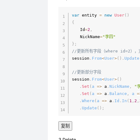
var
 entity 
=
new
User
(
)
{
　　Id
=
2
,
　　NickName
=
"李四"
}
;
//更新所有字段（where id=2）
session
.
From
<
User
>
(
)
.
Update
//更新部分字段
session
.
From
<
User
>
(
)
.
Set
(
a
=>
 a
.
NickName
,
"
.
Set
(
a
=>
 a
.
Balance
,
a
=
.
Where
(
a
=>
 a
.
Id
.
In
(
1
,
2
,
.
Update
(
)
;
复制
3.Delete