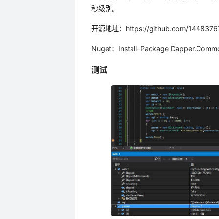
秒级别。
开源地址：https://github.com/1448376
Nuget：Install-Package Dapper.Common
测试