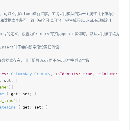
致，可以不用Column进行注解，主键采用类型的第一个属性【不推荐】
段名和数据库字段不一致【完全可以用T4一键生成我GitHub有现成的】
imary的定义，设置为Primary的字段update实体时，默认采用该字段为更新
时在Insert时不会向该字段设置任何值
否在数据库存在，用于扩展User而不在sql中生成该字段
key
:
ColumnKey
.
Primary
,
isIdentity
:
true
,
isColumn
:
true
;
 set
;
}
ame"
)
]
me
{
 get
;
 set
;
}
e_time"
)
]
ateTime
{
 get
;
 set
;
}