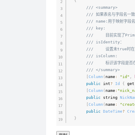
{
/// <summary>
/// 如果表名与字段名一
/// name:用于映射字
/// key:
///     目前实现了Pr
/// isIdentity：
///     设置未true
/// isColumn:
///     标识该字段是
/// </summary>
[
Column
(
name
:
"id"
,
public
 int
?
Id
{
 get
[
Column
(
name
:
"nick_n
public
 string 
NickNa
[
Column
(
name
:
"creat
public
DateTime
?
Cre
}