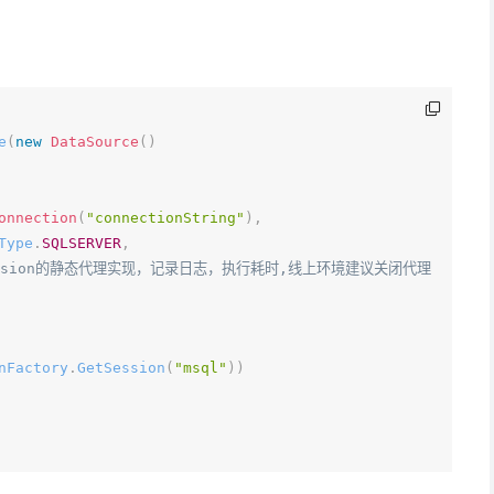
e
(
new
DataSource
(
)
onnection
(
"connectionString"
)
,
Type
.
SQLSERVER
,
ession的静态代理实现，记录日志，执行耗时,线上环境建议关闭代理
nFactory
.
GetSession
(
"msql"
)
)