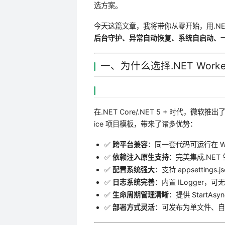
选方案。
今天这篇文章，我将带你从零开始，用.NET 
后台守护、异常自动恢复、系统自启动、
一、为什么选择.NET Worker 
在.NET Core/.NET 5 + 时代，微软推
ice 项目模板，带来了诸多优势：
✅
跨平台兼容
：同一套代码可运行在 Win
✅
依赖注入原生支持
：完美集成.NET 
✅
配置系统强大
：支持 appsetting
✅
日志系统完善
：内置 ILogger，可无
✅
生命周期管理清晰
：提供 StartAsy
✅
部署方式灵活
：可发布为单文件、自