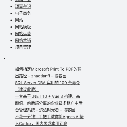
琐事杂记
电子商务
网站
网站模板
网站运营
网络营销
项目管理
如何指定Microsoft Print To PDF的输
出路径 – zhaotianff – 博客园
SQL Server DBA 实用的 100 条命令
（建议收藏）
一套基于 .NET 10 + Vue 3 构建、高
颜值、前后端分离的企业级多租户中后
台管理系统 – 追逐时光者 – 博客园
不花一分钱！手把手教你将Agnes AI接
入Codex，国内零成本用到爽