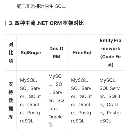
能已非常接近原生 SQL。
3. 四种主流 .NET ORM 框架对比
Entity Fra
对
Dos.O
mework
比
SqlSugar
FreeSql
RM
(Code Fir
项
st)
MySQ
MySQL、
MySQL、
MySQL、
支
L、SQ
SQL Serv
SQL Serv
SQL Serv
持
L Serv
er、SQLit
er、SQLit
er、SQLit
数
er、SQ
e、Oracl
e、Oracl
e、Oracl
据
Lite、
e、Postg
e、Postg
e、Postgr
库
Oracle
reSQL
reSQL
eSQL
等