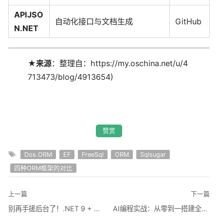
APIJSO
自动化接口与文档生成
GitHub
N.NET
★
来源
：整理自：https://my.oschina.net/u/4
713473/blog/4913654)
赞赏
Dos.ORM
EF
FreeSql
ORM
Sqlsugar
四种ORM框架的对比
上一篇
下一篇
别再手搓后台了！.NET 9 + 模块化 + 动态API，这个国产开源平台让 CRUD 变得像搭积木
AI编程实战：从零到一搭建全栈项目 - Java烘焙师 - 博客园