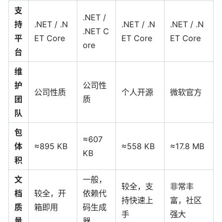
支
.NET /
持
.NET / .N
.NET / .N
.NET / .N
.NET C
平
ET Core
ET Core
ET Core
ore
台
维
护
公司性
公司性质
个人开源
微软官方
团
质
队
包
≈607
体
≈895 KB
≈558 KB
≈17.8 MB
KB
积
文
一般，
较全，支
非常丰
档
较全，开
依赖代
持快速上
富，社区
质
箱即用
码生成
手
强大
量
器