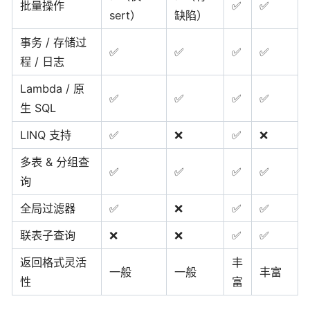
批量操作
✅
✅
sert）
缺陷）
事务 / 存储过
✅
✅
✅
✅
程 / 日志
Lambda / 原
✅
✅
✅
✅
生 SQL
LINQ 支持
✅
❌
✅
❌
多表 & 分组查
✅
✅
✅
✅
询
全局过滤器
✅
❌
✅
✅
联表子查询
❌
❌
✅
✅
返回格式灵活
丰
一般
一般
丰富
性
富