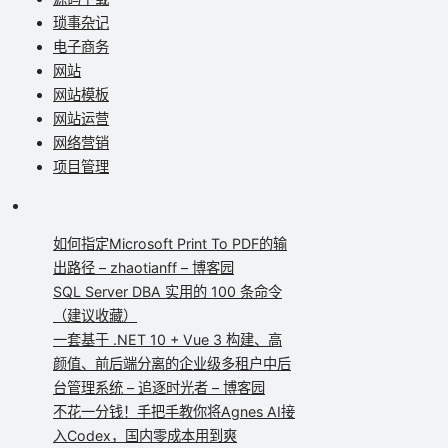
琐事杂记
电子商务
网站
网站模板
网站运营
网络营销
项目管理
如何指定Microsoft Print To PDF的输
出路径 – zhaotianff – 博客园
SQL Server DBA 实用的 100 条命令
（建议收藏）
一套基于 .NET 10 + Vue 3 构建、高
颜值、前后端分离的企业级多租户中后
台管理系统 – 追逐时光者 – 博客园
不花一分钱！手把手教你将Agnes AI接
入Codex，国内零成本用到爽