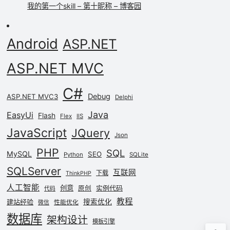
我的第一个skill – 第十昵称 – 博客园
Android
ASP.NET
ASP.NET MVC
C#
Debug
ASP.NET MVC3
Delphi
Java
EasyUi
Flash
Flex
IIS
JavaScript
JQuery
Json
PHP
SQL
MySQL
SEO
Python
SQLite
SQLServer
互联网
下载
ThinkPHP
人工智能
创意
实例代码
原创
代码
教程
建站经验
搜索优化
性能优化
微信
数据库
架构设计
模板引擎