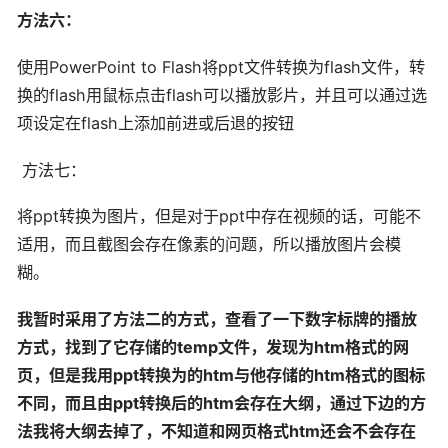
方法六：
使用PowerPoint to Flash将ppt文件转换为flash文件，转
换的flash用鼠标点击flash可以播放影片，并且可以通过选
项设定在flash上添加前进或后退的按钮
方法七：
将ppt转换为图片，但是对于ppt中存在视频的话，可能不
适用，而且截图会存在像素的问题，所以播放图片会模
糊。
我暂时采用了方法二的方式，查看了一下数字标牌的播放
方式，找到了它存储的
temp
文件，发现为
htm
格式的网
页，但是我用
ppt
转换为的
htm
与他存储的
htm
格式的图标
不同，而且由
ppt
转换后的
htm
会存在大纲，通过下边的方
法我将大纲去掉了，不知道和网页格式
htm
还会不会存在