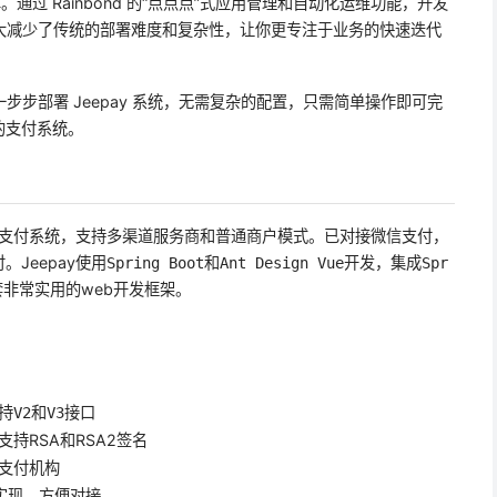
。通过 Rainbond 的“点点点”式应用管理和自动化运维功能，开发
，极大减少了传统的部署难度和复杂性，让你更专注于业务的快速迭代
台一步步部署 Jeepay 系统，无需复杂的配置，只需简单操作即可完
的支付系统。
开源支付系统，支持多渠道服务商和普通商户模式。已对接
，
微信支付
Jeepay使用
和
开发，集成
Spring Boot
Ant Design Vue
Spr
非常实用的web开发框架。
持
和
接口
V2
V3
持RSA和RSA2签名
支付机构
实现，方便对接