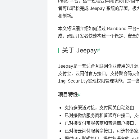
PaaS 平台，这一过程变得前所未有的简单
者可以轻松完成 Jeepay 系统的部署
和创新。
本文将详细介绍如何通过 Rainbond 平
成，帮助开发者快速构建一个稳定、安全
关于 Jeepay
#
Jeepay是一套适合互联网企业使用的
，
官方接口，支持聚合码支付。
支付宝
云闪付
实现权限管理功能，是一套
ing Security
项目特性
#
支持多渠道对接，支付网关自动路由
已对接
服务商和普通商户接口，支
微信
已对接
服务商和普通商户接口，支
支付宝
已对接
服务商接口，可选择多家
云闪付
提供http形式接口，提供各语言的
sdk