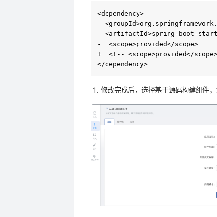
<dependency>

  <groupId>org.springframework.
  <artifactId>spring-boot-start
-  <scope>provided</scope>

+  <!-- <scope>provided</scope>
修改完成后，选择基于源码构建组件，填写