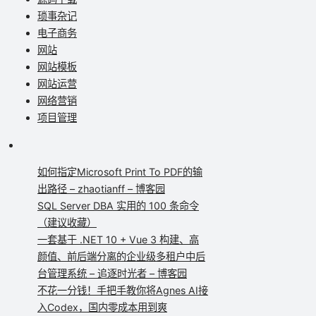
琐事杂记
电子商务
网站
网站模板
网站运营
网络营销
项目管理
如何指定Microsoft Print To PDF的输
出路径 – zhaotianff – 博客园
SQL Server DBA 实用的 100 条命令
（建议收藏）
一套基于 .NET 10 + Vue 3 构建、高
颜值、前后端分离的企业级多租户中后
台管理系统 – 追逐时光者 – 博客园
不花一分钱！手把手教你将Agnes AI接
入Codex，国内零成本用到爽