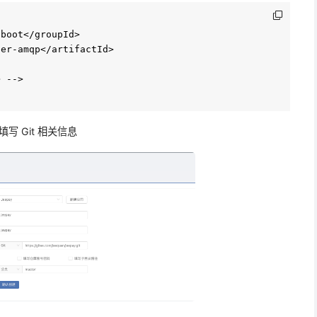
boot</groupId>

er-amqp</artifactId>

 -->

 Git 相关信息