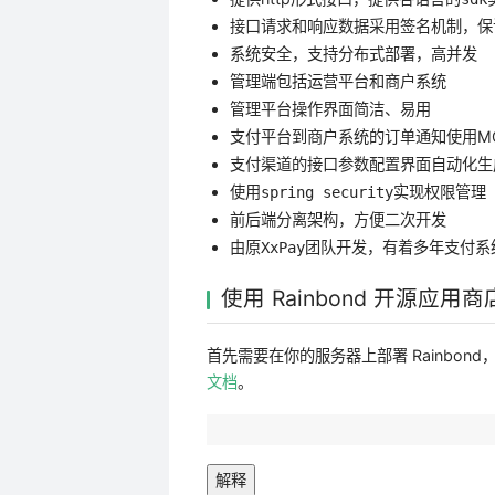
接口请求和响应数据采用签名机制，保
系统安全，支持
部署，
分布式
高并发
管理端包括
和
运营平台
商户系统
管理平台操作界面简洁、易用
支付平台到商户系统的订单通知使用M
支付渠道的接口参数配置界面自动化生
使用
实现权限管理
spring security
前后端分离架构，方便二次开发
由原
团队开发，有着多年支付系
XxPay
使用 Rainbond 开源应用商店
首先需要在你的服务器上部署 Rainbo
文档
。
解释