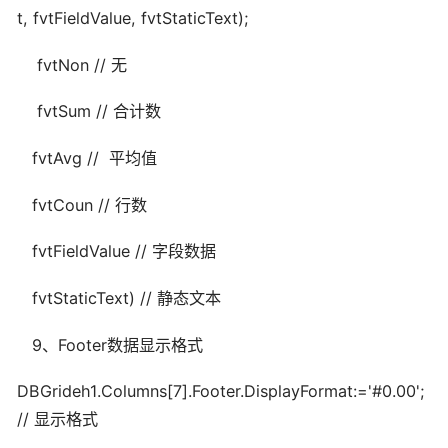
t, fvtFieldValue, fvtStaticText);
fvtNon // 无
fvtSum // 合计数
fvtAvg // 平均值
fvtCoun // 行数
fvtFieldValue // 字段数据
fvtStaticText) // 静态文本
9、Footer数据显示格式
DBGrideh1.Columns[7].Footer.DisplayFormat:='#0.00';
// 显示格式