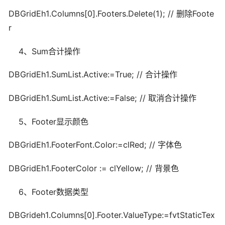
DBGridEh1.Columns[0].Footers.Delete(1); // 删除Foote
r
4、Sum合计操作
DBGridEh1.SumList.Active:=True; // 合计操作
DBGridEh1.SumList.Active:=False; // 取消合计操作
5、Footer显示颜色
DBGridEh1.FooterFont.Color:=clRed; // 字体色
DBGridEh1.FooterColor := clYellow; // 背景色
6、Footer数据类型
DBGrideh1.Columns[0].Footer.ValueType:=fvtStaticTex