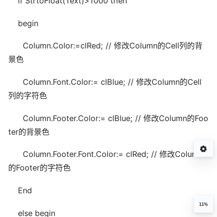
if StrtoFloat(Text)>1000 then
begin
Column.Color:=clRed; // 修改Column的Cell列的背
景色
Column.Font.Color:= clBlue; // 修改Column的Cell
列的字符色
Column.Footer.Color:= clBlue; // 修改Column的Foo
ter的背景色
Column.Footer.Font.Color:= clRed; // 修改Column
的Footer的字符色
End
11%
else begin