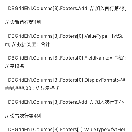
DBGridEh1.Columns[3].Footers.Add; // 加入首行第4列
// 设置首行第4列
DBGridEh1.Columns[3].Footers[0].ValueType:=fvtSu
m; // 数据类型：合计
DBGridEh1.Columns[3].Footers[0].FieldName:='金额';
// 字段名
DBGridEh1.Columns[3].Footers[0].DisplayFormat:='#,
###,###.00'; // 显示格式
DBGridEh1.Columns[3].Footers.Add; // 加入次行第4列
// 设置次行第4列
DBGridEh1.Columns[3].Footers[1].ValueType:=fvtFiel