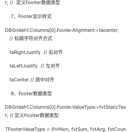
t; // 定义Foolter数据类型
7、Footer显示样式
DBGrideh1.Columns[0].Footer.Alignment:=tacenter;
// 标题字符对齐方式
taRightJustify // 右对齐
taLeftJustify // 左对齐
taCenter // 居中对齐
8、Footer数据类型
DBGrideh1.Columns[0].Footer.ValueType:=fvtStaticTex
t; // 定义Foolter数据类型
TFooterValueType = (fvtNon, fvtSum, fvtAvg, fvtCoun