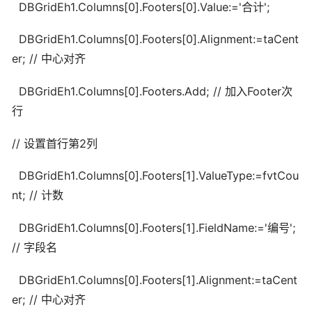
DBGridEh1.Columns[0].Footers[0].Value:='合计';
DBGridEh1.Columns[0].Footers[0].Alignment:=taCent
er; // 中心对齐
DBGridEh1.Columns[0].Footers.Add; // 加入Footer次
行
// 设置首行第2列
DBGridEh1.Columns[0].Footers[1].ValueType:=fvtCou
nt; // 计数
DBGridEh1.Columns[0].Footers[1].FieldName:='编号';
// 字段名
DBGridEh1.Columns[0].Footers[1].Alignment:=taCent
er; // 中心对齐