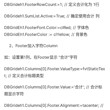
DBGrideh1.FooterRowCount:=1; // 定义合计化为 1行
DBGrideh1.SumList.Active:=True; // 确定使用合计 列
DBGridEh1.FooterFont.Color:=clRed; // 字体色
DBGridEh1.FooterColor := clYellow; // 背景色
2、Footer加入字符Column
如：设置第1列，在Footer显示 “合计”字符
DBGrideh1.Columns[0].Footer.ValueType:=fvtStaticTex
t; // 定义合计标题类型
DBGrideh1.Columns[0].Footer.Value:='合计'; // 合计标
题显示字符
DBGrideh1.Columns[0].Footer.Alignment:=tacenter; //