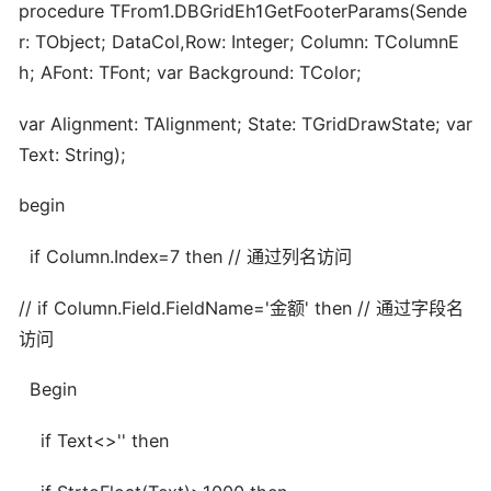
procedure TFrom1.DBGridEh1GetFooterParams(Sende
r: TObject; DataCol,Row: Integer; Column: TColumnE
h; AFont: TFont; var Background: TColor;
var Alignment: TAlignment; State: TGridDrawState; var
Text: String);
begin
if Column.Index=7 then // 通过列名访问
// if Column.Field.FieldName='金额' then // 通过字段名
访问
Begin
if Text<>'' then