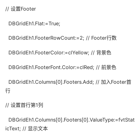
// 设置Footer
DBGridEh1.Flat:=True;
DBGridEh1.FooterRowCount:=2; // Footer行数
DBGridEh1.FooterColor:=clYellow; // 背景色
DBGridEh1.FooterFont.Color:=clRed; // 前景色
DBGridEh1.Columns[0].Footers.Add; // 加入Footer首
行
// 设置首行第1列
DBGridEh1.Columns[0].Footers[0].ValueType:=fvtStat
icText; // 显示文本