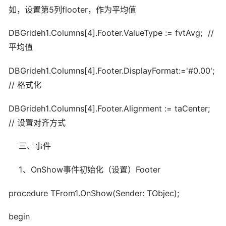
如，设置第5列flooter，作为平均值
DBGrideh1.Columns[4].Footer.ValueType := fvtAvg; //
平均值
DBGrideh1.Columns[4].Footer.DisplayFormat:='#0.00';
// 格式化
DBGrideh1.Columns[4].Footer.Alignment := taCenter;
// 设置对齐方式
三、事件
1、OnShow事件初始化（设置）Footer
procedure TFrom1.OnShow(Sender: TObjec);
begin