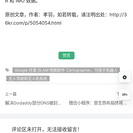
R 和 IMU 数据。
原创文章，作者：孝羽，如若转载，请注明出处：http://3
6kr.com/p/5054054.html
赞赏
Google 开源 SLAM 地图软件 Cartographer，可用于机器人
无人驾驶和无人机系统
上一篇
下一篇
38%
解决Godaddy部分DNS被封的2个方法_站长心得_www.knowsky.com
微信小程序：原生热布局终将改变世界 - 银河使者 - 博客园
评论区未打开，无法接收留言！