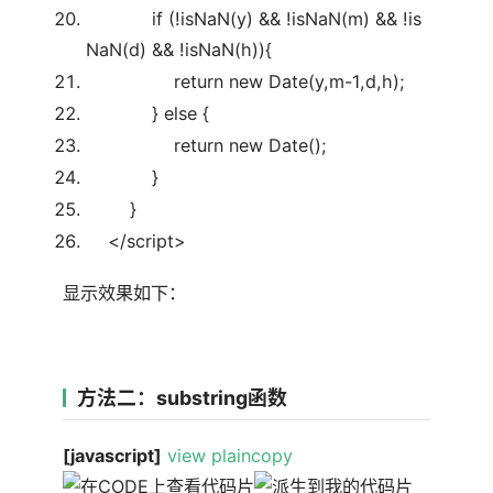
if
(!isNaN(y) && !isNaN(m) && !is
NaN(d) && !isNaN(h)){
return
new
Date(y,m-1,d,h);
}
else
{
return
new
Date();
}
}
</script>
显示效果如下：
方法二：substring函数
[javascript]
view plain
copy