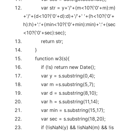
var
str = y+
'/'
+(m<10?(
'0'
+m):m)
+
'/'
+(d<10?(
'0'
+d):d)+
'/'
+
' '
+(h<10?(
'0'
+
h):h)+
':'
+(min<10?(
'0'
+min):min)+
':'
+(sec
<10?(
'0'
+sec):sec);
return
str;
}
function
w3(s){
if
(!s)
return
new
Date();
var
y = s.substring(0,4);
var
m =s.substring(5,7);
var
d = s.substring(8,10);
var
h = s.substring(11,14);
var
min = s.substring(15,17);
var
sec = s.substring(18,20);
if
(!isNaN(y) && !isNaN(m) && !is