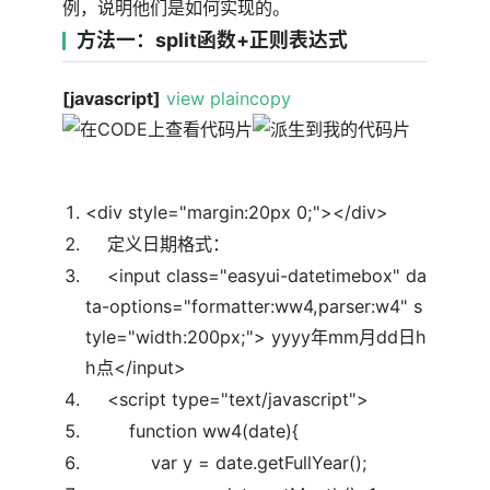
例，说明他们是如何实现的。
方法一：split函数+正则表达式
[javascript]
view plain
copy
<div style=
"margin:20px 0;"
></div>
定义日期格式：
<input
class
=
"easyui-datetimebox"
da
ta-options=
"formatter:ww4,parser:w4"
s
tyle=
"width:200px;"
> yyyy年mm月dd日h
h点</input>
<script type=
"text/javascript"
>
function
ww4(date){
var
y = date.getFullYear();