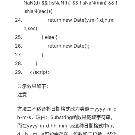
NaN(d) && !isNaN(h) && !isNaN(min) && !
isNaN(sec)){
return
new
Date(y,m-1,d,h,mi
n,sec);
}
else
{
return
new
Date();
}
}
</script>
显示效果如下：
注意：
方法二不适合将日期格式改为类似于yyyy-m-d
h-m-s，理由：Substring函数是截取字符串，
而在yyyy-m-d hh-mm-ss这种日期格式中m、
d、h、m、s可能会存在一位数和二位数，整个