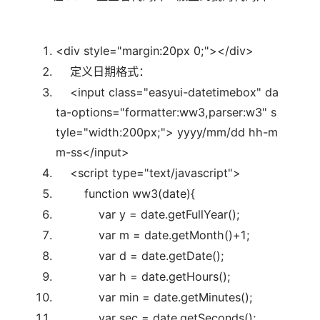
<div style=
"margin:20px 0;"
></div>
定义日期格式：
<input
class
=
"easyui-datetimebox"
da
ta-options=
"formatter:ww3,parser:w3"
s
tyle=
"width:200px;"
> yyyy/mm/dd hh-m
m-ss</input>
<script type=
"text/javascript"
>
function
ww3(date){
var
y = date.getFullYear();
var
m = date.getMonth()+1;
var
d = date.getDate();
var
h = date.getHours();
var
min = date.getMinutes();
var
sec = date.getSeconds();