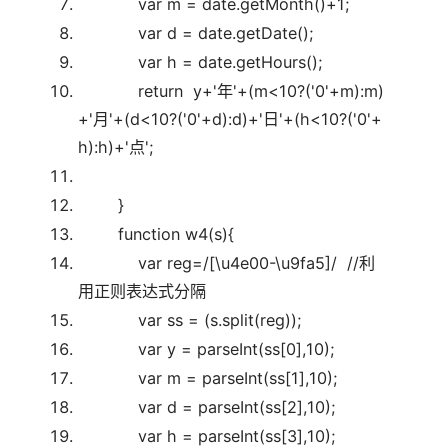
var
m = date.getMonth()+1;
var
d = date.getDate();
var
h = date.getHours();
return
y+
'年'
+(m<10?(
'0'
+m):m)
+
'月'
+(d<10?(
'0'
+d):d)+
'日'
+(h<10?(
'0'
+
h):h)+
'点'
;
}
function
w4(s){
var
reg=/[\u4e00-\u9fa5]/
//利
用正则表达式分隔
var
ss = (s.split(reg));
var
y = parseInt(ss[0],10);
var
m = parseInt(ss[1],10);
var
d = parseInt(ss[2],10);
var
h = parseInt(ss[3],10);