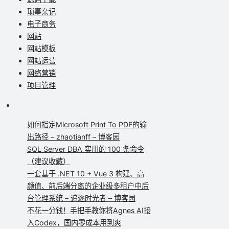
琐事杂记
电子商务
网站
网站模板
网站运营
网络营销
项目管理
如何指定Microsoft Print To PDF的输
出路径 – zhaotianff – 博客园
SQL Server DBA 实用的 100 条命令
（建议收藏）
一套基于 .NET 10 + Vue 3 构建、高
颜值、前后端分离的企业级多租户中后
台管理系统 – 追逐时光者 – 博客园
不花一分钱！手把手教你将Agnes AI接
入Codex，国内零成本用到爽