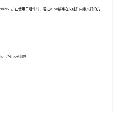
ge"></child> // 在使用子组件时，通过v-on绑定在父组件内定义好的方
/child' //引入子组件