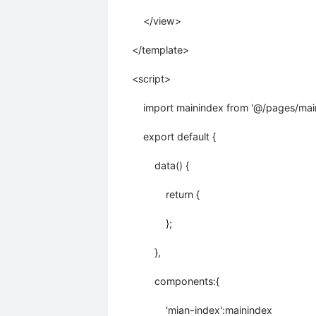
</view>
</template>
<script>
import mainindex from '@/pages/ma
export default {
data() {
return {
};
},
components:{
'mian-index':mainindex