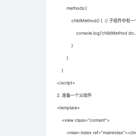
methods:{
childMethod() { // 子组件中有一个
console.log('childMethod do...
}
}
}
</script>
2. 准备一个父组件
<template>
<view class="content">
<mian-index ref="mainindex">