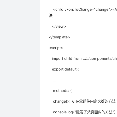
<child v-on:ToChange="chan
法
</view>
</template>
<script>
import child from '../../components
export default {
...
methods: {
change(){ // 在父组件内定义好的方法
console.log("触发了父页面内的方法");