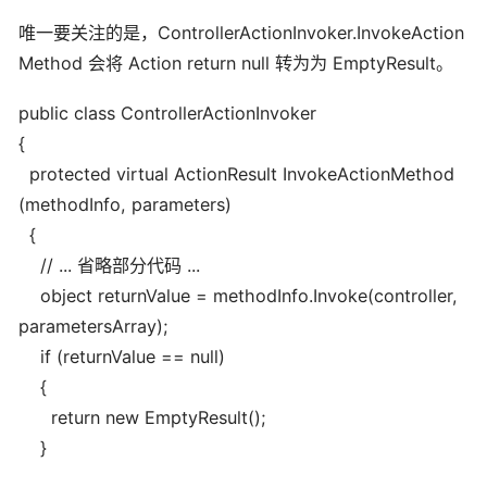
唯一要关注的是，ControllerActionInvoker.InvokeAction
Method 会将 Action return null 转为为 EmptyResult。
public class ControllerActionInvoker
{
protected virtual ActionResult InvokeActionMethod
(methodInfo, parameters)
{
// ... 省略部分代码 ...
object returnValue = methodInfo.Invoke(controller,
parametersArray);
if (returnValue == null)
{
return new EmptyResult();
}