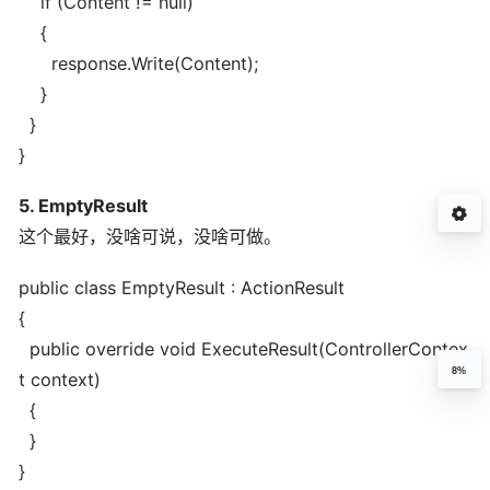
if (Content != null)
{
response.Write(Content);
}
}
}
5. EmptyResult
这个最好，没啥可说，没啥可做。
public class EmptyResult : ActionResult
{
public override void ExecuteResult(ControllerContex
8%
t context)
{
}
}