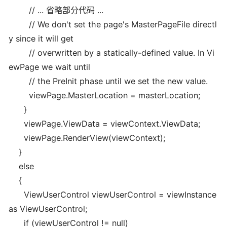
// ... 省略部分代码 ...
// We don't set the page's MasterPageFile directl
y since it will get
// overwritten by a statically-defined value. In Vi
ewPage we wait until
// the PreInit phase until we set the new value.
viewPage.MasterLocation = masterLocation;
}
viewPage.ViewData = viewContext.ViewData;
viewPage.RenderView(viewContext);
}
else
{
ViewUserControl viewUserControl = viewInstance
as ViewUserControl;
if (viewUserControl != null)