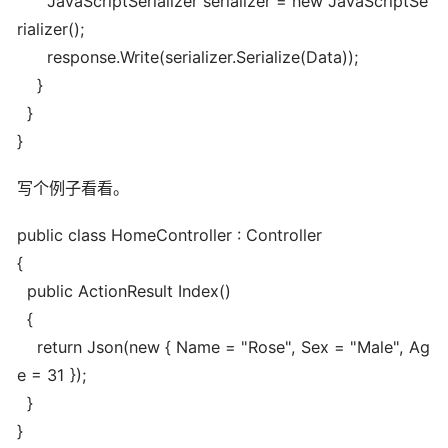
JavaScriptSerializer serializer = new JavaScriptSe
rializer();
response.Write(serializer.Serialize(Data));
}
}
}
写个例子看看。
public class HomeController : Controller
{
public ActionResult Index()
{
return Json(new { Name = "Rose", Sex = "Male", Ag
e = 31 });
}
}