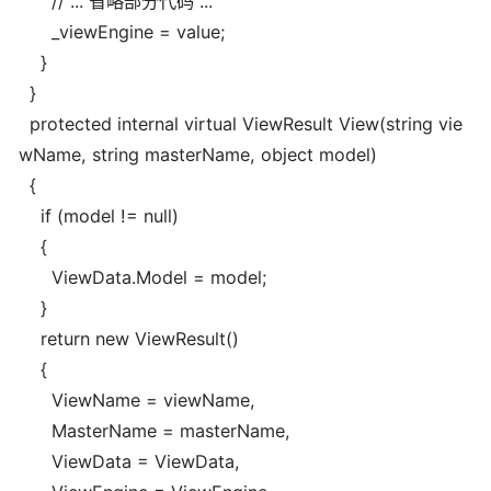
// ... 省略部分代码 ...
_viewEngine = value;
}
}
protected internal virtual ViewResult View(string vie
wName, string masterName, object model)
{
if (model != null)
{
ViewData.Model = model;
}
return new ViewResult()
{
ViewName = viewName,
MasterName = masterName,
ViewData = ViewData,