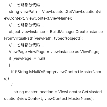
// ... 省略部分代码 ...
string viewPath = ViewLocator.GetViewLocation(vi
ewContext, viewContext.ViewName);
// ... 省略部分代码 ...
object viewInstance = BuildManager.CreateInstance
FromVirtualPath(viewPath, typeof(object));
// ... 省略部分代码 ...
ViewPage viewPage = viewInstance as ViewPage;
if (viewPage != null)
{
if (!String.IsNullOrEmpty(viewContext.MasterNam
e))
{
string masterLocation = ViewLocator.GetMasterL
ocation(viewContext, viewContext.MasterName);