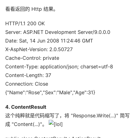
看看返回的 Http 结果。
HTTP/1.1 200 OK
Server: ASP.NET Development Server/9.0.0.0
Date: Sat, 14 Jun 2008 11:24:46 GMT
X-AspNet-Version: 2.0.50727
Cache-Control: private
Content-Type: application/json; charset=utf-8
Content-Length: 37
Connection: Close
{"Name":"Rose","Sex":"Male","Age":31}
4. ContentResult
这个纯粹就是代码缩写了，将 "Response.Write(...)" 简写
成 "Content(...)"。