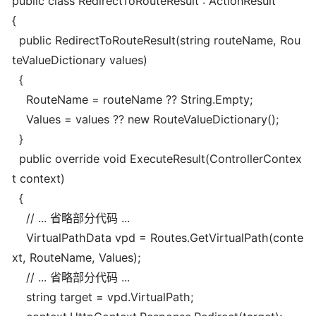
public class RedirectToRouteResult : ActionResult
{
public RedirectToRouteResult(string routeName, Rou
teValueDictionary values)
{
RouteName = routeName ?? String.Empty;
Values = values ?? new RouteValueDictionary();
}
public override void ExecuteResult(ControllerContex
t context)
{
// ... 省略部分代码 ...
VirtualPathData vpd = Routes.GetVirtualPath(conte
xt, RouteName, Values);
// ... 省略部分代码 ...
string target = vpd.VirtualPath;