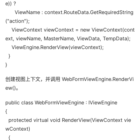
e)) ?
ViewName : context.RouteData.GetRequiredString
("action");
ViewContext viewContext = new ViewContext(cont
ext, viewName, MasterName, ViewData, TempData);
ViewEngine.RenderView(viewContext);
}
}
创建视图上下文，并调用 WebFormViewEngine.RenderVi
ew()。
public class WebFormViewEngine : IViewEngine
{
protected virtual void RenderView(ViewContext vie
wContext)
{