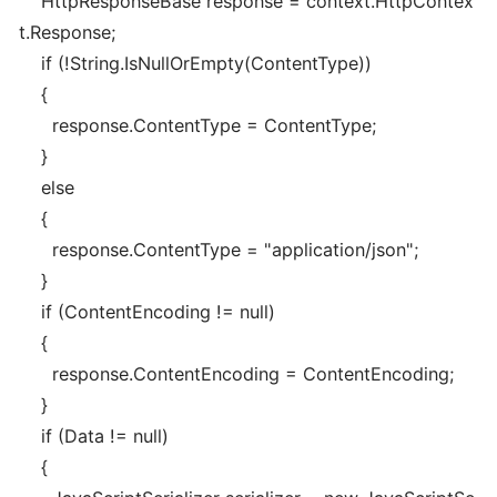
HttpResponseBase response = context.HttpContex
t.Response;
if (!String.IsNullOrEmpty(ContentType))
{
response.ContentType = ContentType;
}
else
{
response.ContentType = "application/json";
}
if (ContentEncoding != null)
{
response.ContentEncoding = ContentEncoding;
}
if (Data != null)
{