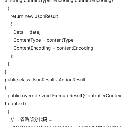
a, string contentType, Encoding contentEncoding)
{
return new JsonResult
{
Data = data,
ContentType = contentType,
ContentEncoding = contentEncoding
};
}
}
public class JsonResult : ActionResult
{
public override void ExecuteResult(ControllerContex
t context)
{
// ... 省略部分代码 ...