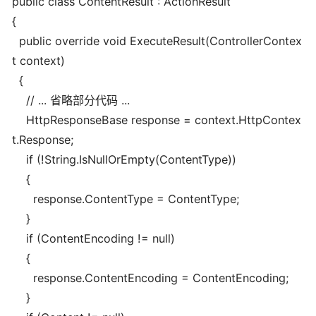
public class ContentResult : ActionResult
{
public override void ExecuteResult(ControllerContex
t context)
{
// ... 省略部分代码 ...
HttpResponseBase response = context.HttpContex
t.Response;
if (!String.IsNullOrEmpty(ContentType))
{
response.ContentType = ContentType;
}
if (ContentEncoding != null)
{
response.ContentEncoding = ContentEncoding;
}