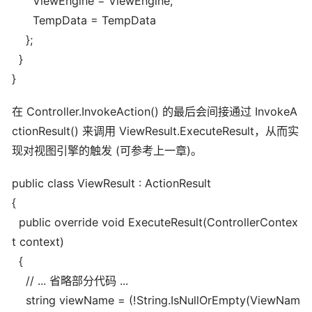
ViewEngine = ViewEngine,
TempData = TempData
};
}
}
在 Controller.InvokeAction() 的最后会间接通过 InvokeA
ctionResult() 来调用 ViewResult.ExecuteResult，从而实
现对视图引擎的触发 (可参考上一章)。
public class ViewResult : ActionResult
{
public override void ExecuteResult(ControllerContex
t context)
{
// ... 省略部分代码 ...
string viewName = (!String.IsNullOrEmpty(ViewNam