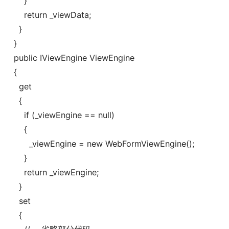
}
return _viewData;
}
}
public IViewEngine ViewEngine
{
get
{
if (_viewEngine == null)
{
_viewEngine = new WebFormViewEngine();
}
return _viewEngine;
}
set
{