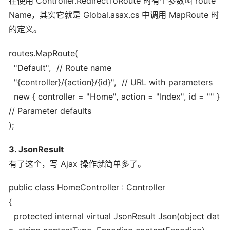
在使用 Controller.RedirectToRoute 时有个参数叫 route
Name，其实它就是 Global.asax.cs 中调用 MapRoute 时
的定义。
routes.MapRoute(
"Default", // Route name
"{controller}/{action}/{id}", // URL with parameters
new { controller = "Home", action = "Index", id = "" }
// Parameter defaults
);
3. JsonResult
有了这个，写 Ajax 操作就简单多了。
public class HomeController : Controller
{
protected internal virtual JsonResult Json(object dat