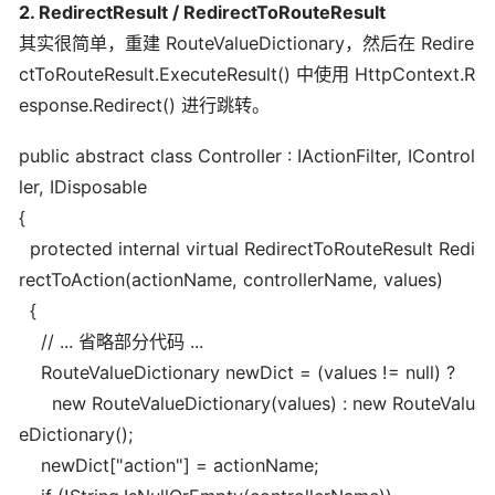
2. RedirectResult / RedirectToRouteResult
其实很简单，重建 RouteValueDictionary，然后在 Redire
ctToRouteResult.ExecuteResult() 中使用 HttpContext.R
esponse.Redirect() 进行跳转。
public abstract class Controller : IActionFilter, IControl
ler, IDisposable
{
protected internal virtual RedirectToRouteResult Redi
rectToAction(actionName, controllerName, values)
{
// ... 省略部分代码 ...
RouteValueDictionary newDict = (values != null) ?
new RouteValueDictionary(values) : new RouteValu
eDictionary();
newDict["action"] = actionName;