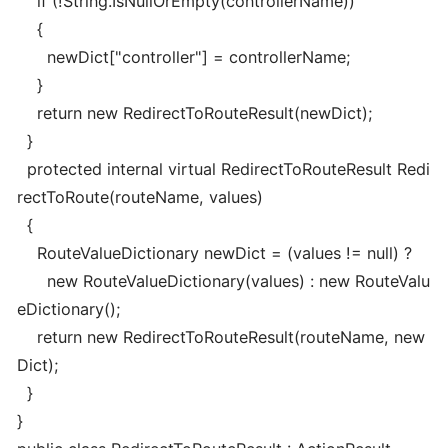
if (!String.IsNullOrEmpty(controllerName))
{
newDict["controller"] = controllerName;
}
return new RedirectToRouteResult(newDict);
}
protected internal virtual RedirectToRouteResult Redi
rectToRoute(routeName, values)
{
RouteValueDictionary newDict = (values != null) ?
new RouteValueDictionary(values) : new RouteValu
eDictionary();
return new RedirectToRouteResult(routeName, new
Dict);
}
}