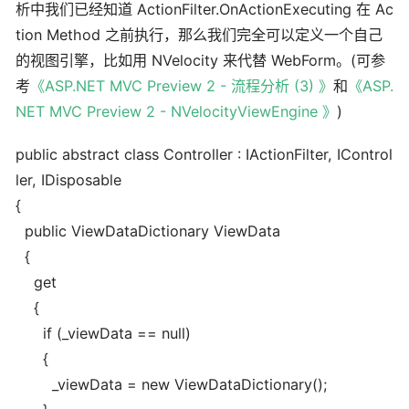
析中我们已经知道 ActionFilter.OnActionExecuting 在 Ac
tion Method 之前执行，那么我们完全可以定义一个自己
的视图引擎，比如用 NVelocity 来代替 WebForm。(可参
考
《ASP.NET MVC Preview 2 - 流程分析 (3) 》
和
《ASP.
NET MVC Preview 2 - NVelocityViewEngine 》
)
public abstract class Controller : IActionFilter, IControl
ler, IDisposable
{
public ViewDataDictionary ViewData
{
get
{
if (_viewData == null)
{
_viewData = new ViewDataDictionary();