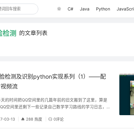
C#
Java
Python
JavaScri
脸检测
的文章列表
人脸检测及识别python实现系列（1）——配
时视频流
用多半天的时间把QQ空间里的几篇年前的旧文搬到了这里，算是
QQ空间里还剩下一些记录自己数学学习路线的学习日志，属
再搬运了。过完春节，快马加鞭地重修完高阶偏导数后，终于
17-03-13
288 热度
0评论
潜意识里觉得是时候做点东西了，一是练练手，二是换换脑
刺激一下自己，好把学习效率保持下去。于是，我选择了自己