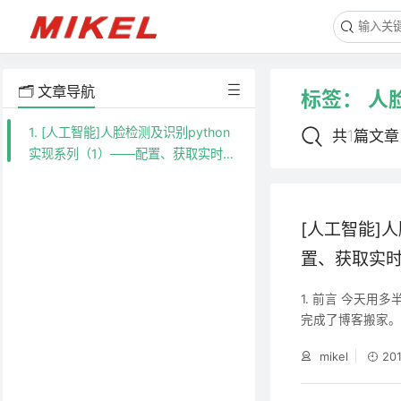
🗂️ 文章导航
标签：
人
1. [人工智能]人脸检测及识别python
共1篇文章
实现系列（1）——配置、获取实时视
频流
[人工智能]
置、获取实
1. 前言 今天
完成了博客搬家。
于私人性质，不
mikel
20
感觉到疲惫了，
子，用新鲜东西