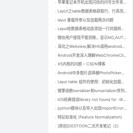
苹果笔记本开机出现闪烁的问号文件夹解决方法 – CSDN博客
LayUI之table数据表格获取行、行高亮等相关操作
layui 重载传参以及加载两次问题
Layui给数据表格动态添加一行并跳转到添加行所在页 – CSDN博客
微信用户提现不能到账，显示NO_AUTH | 产品权限验证失败,请查看您当前是否具有该产品的权限(企业付款到零钱) – CSDN博客
深坑之Webview,解决H5调用android相机拍照和录像 – CSDN博客
Android开发深入理解WebChromeClient之onShowFileChooser或openFileChooser使用说明 – TeachCourse
X5内核的问题 – CSDN博客
Android中多图片选择器PhotoPicker库的使用（仿微信） – CSDN博客
Layui table 组件的使用：初始化加载数据、数据刷新表格、传参数 – LoveLong – 博客园
微擎函数iserializer和iunserializer序列化函数 – CSDN博客
iOS经典错误library not found for -lXXX – 简书
python模块以及导入出现ImportError: No module named ‘xxx’问题 – 我的新博客 – 博客频道 – CSDN.NET
特征标准化 (Feature Normalization)
[原创]DESTOON二次开发笔记（2）