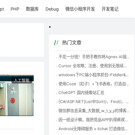
pt
PHP
数据库
Debug
微信小程序开发
开发笔记
热门文章
不花一分钱！手把手教你将Agnes AI接入Codex，国内零成本用到爽
Cursor 全攻略：注册、使用到无限续杯，一次性讲清楚 – 知乎
windows下PC端小程序抓包–Fiddler&Charles-腾讯云开发者社区-腾讯云
人工智能
使用Coze（扣子）+飞书表格，打造自动化EXCEL表格数据整理神器-首席AI分享圈
ChatGPT 国内镜像站汇总
[C#/ASP.NET]List中Sort()、Find()、FindAll()、Exist()的使用方法 – zock – 博客园
微信群信息采集_大数据_w_t_y_y的博客-CSDN博客
因一纸设计稿，我把竞品APP扒得裤衩不剩(中)_移动开发_Coder-Pig的猪栏-CSDN博客
Android无障碍服务 x itchat 打造微信半自动机器人_移动开发_Coder-Pig的猪栏-CSDN博客