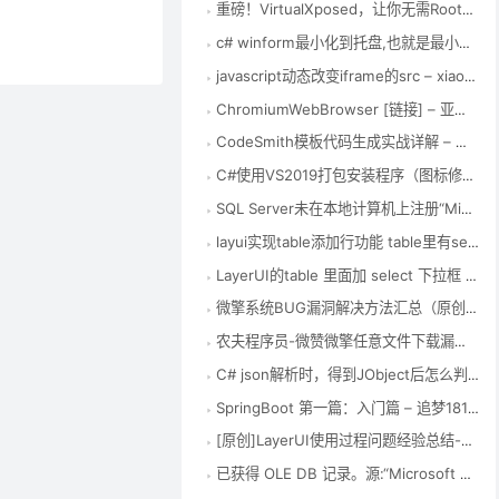
重磅！VirtualXposed，让你无需Root也能使用Xposed框架！ – Xposed框架中文站
c# winform最小化到托盘,也就是最小化到右下角，其实很简单，winform中有专门的控件 – 要每天开心 – 博客园
javascript动态改变iframe的src – xiaoha – 博客园
ChromiumWebBrowser [链接] – 亚特凯瑟琳 – 博客园
CodeSmith模板代码生成实战详解 – 张龙豪 – 博客园
C#使用VS2019打包安装程序（图标修改和默认安装路径修改） – qq_41487299的博客 – CSDN博客
SQL Server未在本地计算机上注册“Microsoft.ACE.OLEDB.12.0”提供程序 – 踏雪有迹的博客 – CSDN博客
layui实现table添加行功能 table里有select可选择可编辑 并且与form表单一起提交数据保存 – 勤劳的搬运工 – CSDN博客
LayerUI的table 里面加 select 下拉框 – Fly社区
微擎系统BUG漏洞解决方法汇总（原创） – 谦信君 – 博客园
农夫程序员-微赞微擎任意文件下载漏洞global.func.php文件修复方法
C# json解析时，得到JObject后怎么判断它的某一键值是否存在？_博问_博客园
SpringBoot 第一篇：入门篇 – 追梦1819 – 博客园
[原创]LayerUI使用过程问题经验总结-填坑笔记
已获得 OLE DB 记录。源:“Microsoft SQL Native Client” Hresult: 0x80004005 说明:“不能将值 NULL 插入列 ‘id’，表 ‘ToolingD – 路漫漫 修远兮 – CSDN博客