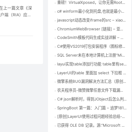
重磅！VirtualXposed，让你无需Root也能使用Xposed框架！ – Xposed框架中文站
、概述 在上一篇文章《深
c# winform最小化到托盘,也就是最小化到右下角，其实很简单，winform中有专门的控件 – 要每天开心 – 博客园
富客户端（RIA）应用
javascript动态改变iframe的src – xiaoha – 博客园
本文，读 者可以
ChromiumWebBrowser [链接] – 亚特凯瑟琳 – 博客园
CodeSmith模板代码生成实战详解 – 张龙豪 – 博客园
C#使用VS2019打包安装程序（图标修改和默认安装路径修改） – qq_41487299的博客 – CSDN博客
SQL Server未在本地计算机上注册“Microsoft.ACE.OLEDB.12.0”提供程序 – 踏雪有迹的博客 – CSDN博客
layui实现table添加行功能 table里有select可选择可编辑 并且与form表单一起提交数据保存 – 勤劳的搬运工 – CSDN博客
LayerUI的table 里面加 select 下拉框 – Fly社区
微擎系统BUG漏洞解决方法汇总（原创） – 谦信君 – 博客园
农夫程序员-微赞微擎任意文件下载漏洞global.func.php文件修复方法
C# json解析时，得到JObject后怎么判断它的某一键值是否存在？_博问_博客园
SpringBoot 第一篇：入门篇 – 追梦1819 – 博客园
[原创]LayerUI使用过程问题经验总结-填坑笔记
已获得 OLE DB 记录。源:“Microsoft SQL Native Client” Hresult: 0x80004005 说明:“不能将值 NULL 插入列 ‘id’，表 ‘ToolingD – 路漫漫 修远兮 – CSDN博客