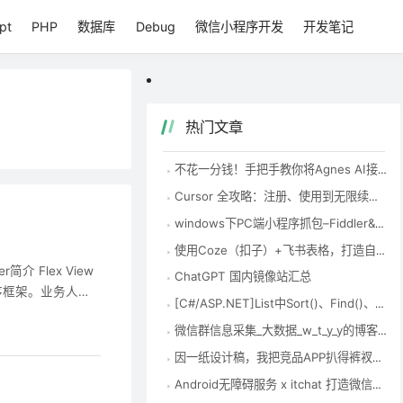
pt
PHP
数据库
Debug
微信小程序开发
开发笔记
热门文章
不花一分钱！手把手教你将Agnes AI接入Codex，国内零成本用到爽
Cursor 全攻略：注册、使用到无限续杯，一次性讲清楚 – 知乎
windows下PC端小程序抓包–Fiddler&Charles-腾讯云开发者社区-腾讯云
使用Coze（扣子）+飞书表格，打造自动化EXCEL表格数据整理神器-首席AI分享圈
r简介 Flex View
ChatGPT 国内镜像站汇总
序框架。业务人员
[C#/ASP.NET]List中Sort()、Find()、FindAll()、Exist()的使用方法 – zock – 博客园
Server的、以地
微信群信息采集_大数据_w_t_y_y的博客-CSDN博客
因一纸设计稿，我把竞品APP扒得裤衩不剩(中)_移动开发_Coder-Pig的猪栏-CSDN博客
Android无障碍服务 x itchat 打造微信半自动机器人_移动开发_Coder-Pig的猪栏-CSDN博客