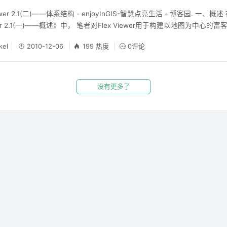
ewer 2.1(二)——体系结构 - enjoyInGIS-智慧点亮生活 - 博客园. 一
ewer 2.1(一)——概述》中， 笔者对Flex Viewer用于构建以地图为中心的
值做了简要地介绍。在本文中，笔者将继续介绍该框架的体系结构。通过
kel
2010-12-06
199 热度
0评论
iew
没有更多了