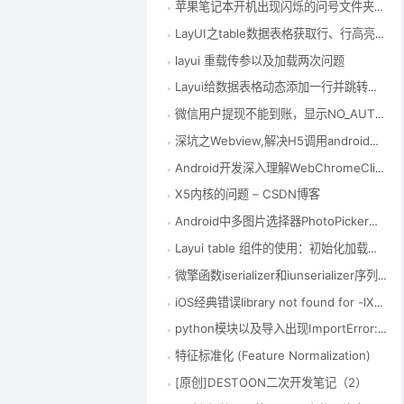
苹果笔记本开机出现闪烁的问号文件夹解决方法 – CSDN博客
LayUI之table数据表格获取行、行高亮等相关操作
layui 重载传参以及加载两次问题
Layui给数据表格动态添加一行并跳转到添加行所在页 – CSDN博客
微信用户提现不能到账，显示NO_AUTH | 产品权限验证失败,请查看您当前是否具有该产品的权限(企业付款到零钱) – CSDN博客
深坑之Webview,解决H5调用android相机拍照和录像 – CSDN博客
Android开发深入理解WebChromeClient之onShowFileChooser或openFileChooser使用说明 – TeachCourse
X5内核的问题 – CSDN博客
Android中多图片选择器PhotoPicker库的使用（仿微信） – CSDN博客
Layui table 组件的使用：初始化加载数据、数据刷新表格、传参数 – LoveLong – 博客园
微擎函数iserializer和iunserializer序列化函数 – CSDN博客
iOS经典错误library not found for -lXXX – 简书
python模块以及导入出现ImportError: No module named ‘xxx’问题 – 我的新博客 – 博客频道 – CSDN.NET
特征标准化 (Feature Normalization)
[原创]DESTOON二次开发笔记（2）