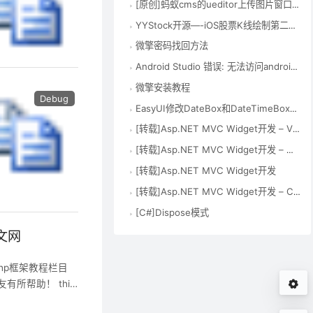
[原创]蚂蚁cms的ueditor上传图片窗口提示Uncaught SecurityError:Blocked a frame with origin错误解决方法
YYStock开源—-iOS股票K线绘制第二版 – yate1996 – 博客园
微擎密码找回方法
Android Studio 错误: 无法访问android.support.v7.app.ActionBarActivity 找不到 类文件 – suirosu的专栏 – 博客频道 – CSDN.NET
微擎安装教程
Debug
EasyUI修改DateBox和DateTimeBox的默认日期格式
[转载]Asp.NET MVC Widget开发 – ViewEngine
[转载]Asp.NET MVC Widget开发 – Mobile支持
[转载]Asp.NET MVC Widget开发
[转载]Asp.NET MVC Widget开发 – Controller控制器
[C#]Dispose模式
中文网
nkphp框架教程栏目
朋友有所帮助！ thin