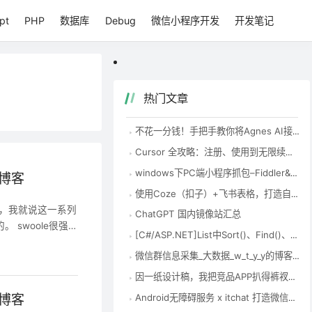
pt
PHP
数据库
Debug
微信小程序开发
开发笔记
热门文章
不花一分钱！手把手教你将Agnes AI接入Codex，国内零成本用到爽
Cursor 全攻略：注册、使用到无限续杯，一次性讲清楚 – 知乎
windows下PC端小程序抓包–Fiddler&Charles-腾讯云开发者社区-腾讯云
N博客
使用Coze（扣子）+飞书表格，打造自动化EXCEL表格数据整理神器-首席AI分享圈
哈哈，我就说这一系列
ChatGPT 国内镜像站汇总
 swoole很强
[C#/ASP.NET]List中Sort()、Find()、FindAll()、Exist()的使用方法 – zock – 博客园
。 毕竟我这种面向
微信群信息采集_大数据_w_t_y_y的博客-CSDN博客
因一纸设计稿，我把竞品APP扒得裤衩不剩(中)_移动开发_Coder-Pig的猪栏-CSDN博客
Android无障碍服务 x itchat 打造微信半自动机器人_移动开发_Coder-Pig的猪栏-CSDN博客
N博客