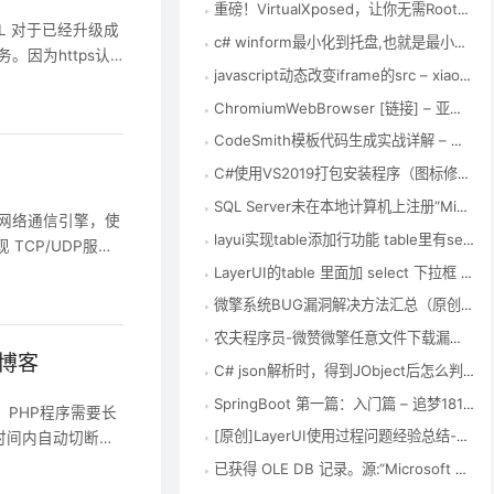
重磅！VirtualXposed，让你无需Root也能使用Xposed框架！ – Xposed框架中文站
SL 对于已经升级成
c# winform最小化到托盘,也就是最小化到右下角，其实很简单，winform中有专门的控件 – 要每天开心 – 博客园
务。因为https认
javascript动态改变iframe的src – xiaoha – 博客园
ssl： php --
ChromiumWebBrowser [链接] – 亚特凯瑟琳 – 博客园
CodeSmith模板代码生成实战详解 – 张龙豪 – 博客园
C#使用VS2019打包安装程序（图标修改和默认安装路径修改） – qq_41487299的博客 – CSDN博客
SQL Server未在本地计算机上注册“Microsoft.ACE.OLEDB.12.0”提供程序 – 踏雪有迹的博客 – CSDN博客
高性能 网络通信引擎，使
layui实现table添加行功能 table里有select可选择可编辑 并且与form表单一起提交数据保存 – 勤劳的搬运工 – CSDN博客
TCP/UDP服
限于传统的 Web
LayerUI的table 里面加 select 下拉框 – Fly社区
微擎系统BUG漏洞解决方法汇总（原创） – 谦信君 – 博客园
农夫程序员-微赞微擎任意文件下载漏洞global.func.php文件修复方法
N博客
C# json解析时，得到JObject后怎么判断它的某一键值是否存在？_博问_博客园
SpringBoot 第一篇：入门篇 – 追梦1819 – 博客园
下，PHP程序需要长
[原创]LayerUI使用过程问题经验总结-填坑笔记
定时间内自动切断连
 其他情况，在MyS
已获得 OLE DB 记录。源:“Microsoft SQL Native Client” Hresult: 0x80004005 说明:“不能将值 NULL 插入列 ‘id’，表 ‘ToolingD – 路漫漫 修远兮 – CSDN博客