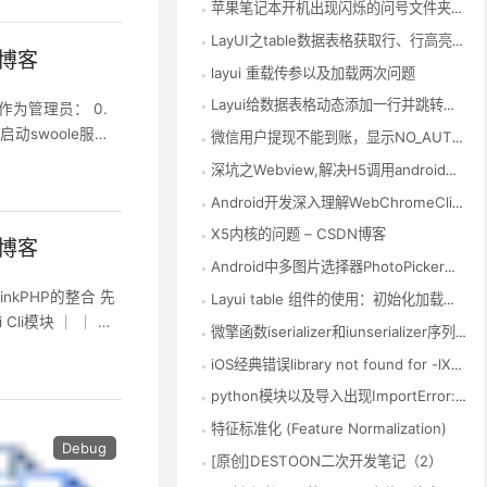
苹果笔记本开机出现闪烁的问号文件夹解决方法 – CSDN博客
LayUI之table数据表格获取行、行高亮等相关操作
N博客
layui 重载传参以及加载两次问题
Layui给数据表格动态添加一行并跳转到添加行所在页 – CSDN博客
 作为管理员： 0.
1.启动swoole服务
微信用户提现不能到账，显示NO_AUTH | 产品权限验证失败,请查看您当前是否具有该产品的权限(企业付款到零钱) – CSDN博客
oole服务
深坑之Webview,解决H5调用android相机拍照和录像 – CSDN博客
Android开发深入理解WebChromeClient之onShowFileChooser或openFileChooser使用说明 – TeachCourse
X5内核的问题 – CSDN博客
N博客
Android中多图片选择器PhotoPicker库的使用（仿微信） – CSDN博客
inkPHP的整合 先
Layui table 组件的使用：初始化加载数据、数据刷新表格、传参数 – LoveLong – 博客园
Cli模块 │ │ ├
微擎函数iserializer和iunserializer序列化函数 – CSDN博客
│ ├─Swo
iOS经典错误library not found for -lXXX – 简书
python模块以及导入出现ImportError: No module named ‘xxx’问题 – 我的新博客 – 博客频道 – CSDN.NET
特征标准化 (Feature Normalization)
Debug
[原创]DESTOON二次开发笔记（2）