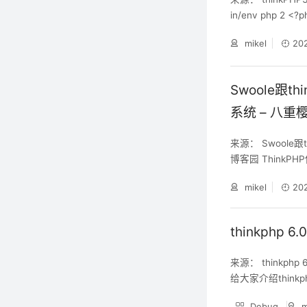
in/env php 2 <?
t(\'Asia/Shangha
mikel
20
12
Swoole跟t
系统 – 八重樱
来源： Swoole跟
博客园 ThinkPHP
已经安装好了Swoo
mikel
20
think-swoole： co
thinkphp 
来源： thinkphp
给大家介绍thinkph
kphp 6.0 swoo
Debug
m