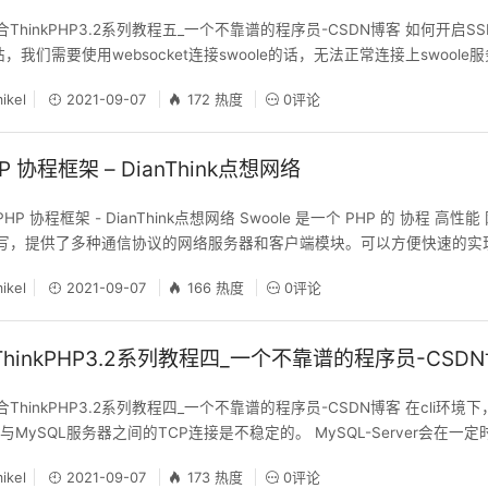
整合ThinkPHP3.2系列教程五_一个不靠谱的程序员-CSDN博客 如何开启S
站，我们需要使用websocket连接swoole的话，无法正常连接上swoole服
所以我们必须为swoole开启SSL 1.检查当前的swoole扩展是否开启了open
ikel
2021-09-07
172 热度
0评论
HP 协程框架 – DianThink点想网络
PHP 协程框架 - DianThink点想网络 Swoole 是一个 PHP 的 协程 
言编写，提供了多种通信协议的网络服务器和客户端模块。可以方便快速的实现 
WebSocket服务、物联网、实时通讯、游戏、微服务等，使 PHP 不再局
ikel
2021-09-07
166 热度
0评论
使 PHP 开发人员可
合ThinkPHP3.2系列教程四_一个不靠谱的程序员-CSD
整合ThinkPHP3.2系列教程四_一个不靠谱的程序员-CSDN博客 在cli环境
MySQL服务器之间的TCP连接是不稳定的。 MySQL-Server会在一
空闲期时长时间没有MySQL查询，MySQL-Server也会切断连接回收资源
ikel
2021-09-07
173 热度
0评论
l process杀掉某个