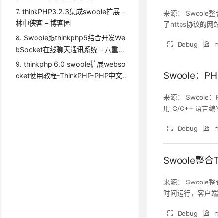
客
7. thinkPHP3.2.3集成swoole扩展 –
来源： Swoole
林中侠客 – 博客园
了https协议的网
为这是不安全的连接，
8. Swoole跟thinkphp5结合开发We
Debug
m
ri swoole 如果看
bSocket在线聊天通讯系统 – 八重樱
– 博客园
9. thinkphp 6.0 swoole扩展webso
Swoole：P
cket使用教程-ThinkPHP-PHP中文
网
来源： Swoole：
用 C/C++ 语
务、高性能Web、
Debug
m
领域。 Swoole 
Swoole整
来源： Swoole
时间运行，客户端与
接 PHP程序遇到
Debug
m
QL服务器中执行kil