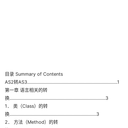
目录 Summary of Contents
AS2转AS3...............................................................................1
第一章 语言相关的转
换....................................................................................3
1． 类（Class）的转
换............................................................................3
2． 方法（Method）的转