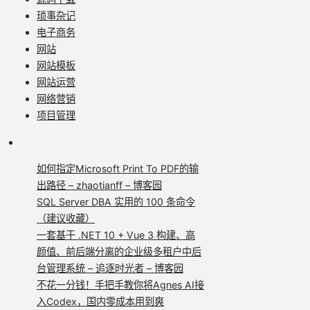
琐事杂记
电子商务
网站
网站模板
网站运营
网络营销
项目管理
如何指定Microsoft Print To PDF的输
出路径 – zhaotianff – 博客园
SQL Server DBA 实用的 100 条命令
（建议收藏）
一套基于 .NET 10 + Vue 3 构建、高
颜值、前后端分离的企业级多租户中后
台管理系统 – 追逐时光者 – 博客园
不花一分钱！手把手教你将Agnes AI接
入Codex，国内零成本用到爽