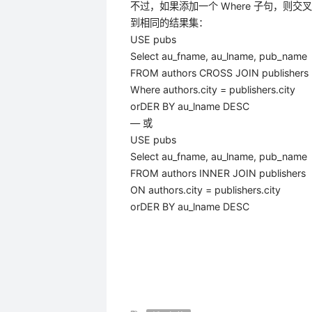
不过，如果添加一个 Where 子句，则交叉
到相同的结果集：
USE pubs
Select au_fname, au_lname, pub_name
FROM authors CROSS JOIN publishers
Where authors.city = publishers.city
orDER BY au_lname DESC
— 或
USE pubs
Select au_fname, au_lname, pub_name
FROM authors INNER JOIN publishers
ON authors.city = publishers.city
orDER BY au_lname DESC