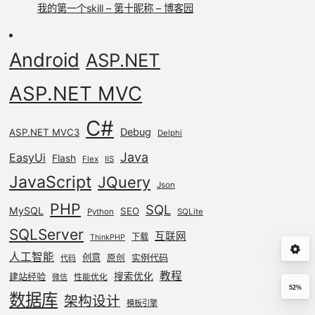
我的第一个skill – 第十昵称 – 博客园
Android
ASP.NET
ASP.NET MVC
C#
Debug
ASP.NET MVC3
Delphi
Java
EasyUi
Flash
Flex
IIS
JavaScript
JQuery
Json
PHP
SQL
MySQL
SEO
Python
SQLite
SQLServer
互联网
下载
ThinkPHP
人工智能
创意
实例代码
原创
代码
教程
建站经验
搜索优化
性能优化
微信
52%
数据库
架构设计
模板引擎