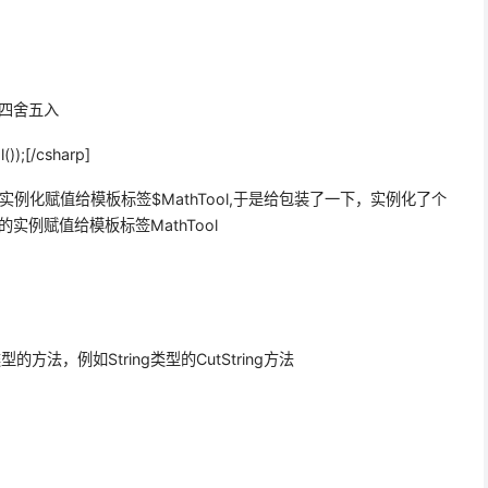
于四舍五入
));[/csharp]
不能实例化赋值给模板标签$MathTool,于是给包装了一下，实例化了个
它的实例赋值给模板标签MathTool
类型的方法，例如String类型的CutString方法