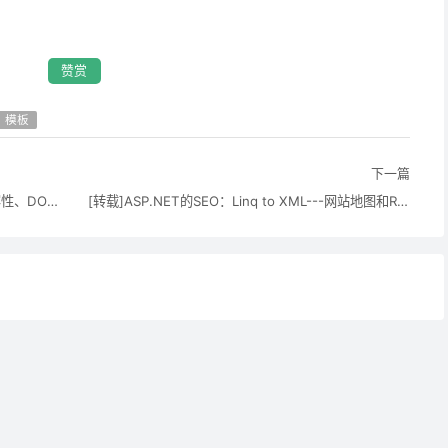
赞赏
模板
下一篇
[转载]项目开发总结：前端开发部分总结[兼容性、DOM操作、跨域等]
[转载]ASP.NET的SEO：Linq to XML---网站地图和RSS Feed