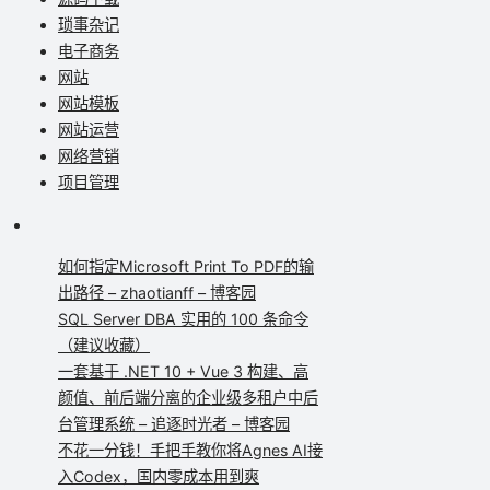
琐事杂记
电子商务
网站
网站模板
网站运营
网络营销
项目管理
如何指定Microsoft Print To PDF的输
出路径 – zhaotianff – 博客园
SQL Server DBA 实用的 100 条命令
（建议收藏）
一套基于 .NET 10 + Vue 3 构建、高
颜值、前后端分离的企业级多租户中后
台管理系统 – 追逐时光者 – 博客园
不花一分钱！手把手教你将Agnes AI接
入Codex，国内零成本用到爽