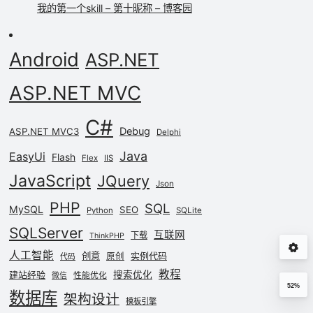
我的第一个skill – 第十昵称 – 博客园
Android
ASP.NET
ASP.NET MVC
C#
Debug
ASP.NET MVC3
Delphi
Java
EasyUi
Flash
Flex
IIS
JavaScript
JQuery
Json
PHP
SQL
MySQL
SEO
Python
SQLite
SQLServer
互联网
下载
ThinkPHP
人工智能
创意
实例代码
原创
代码
教程
建站经验
搜索优化
性能优化
微信
52%
数据库
架构设计
模板引擎