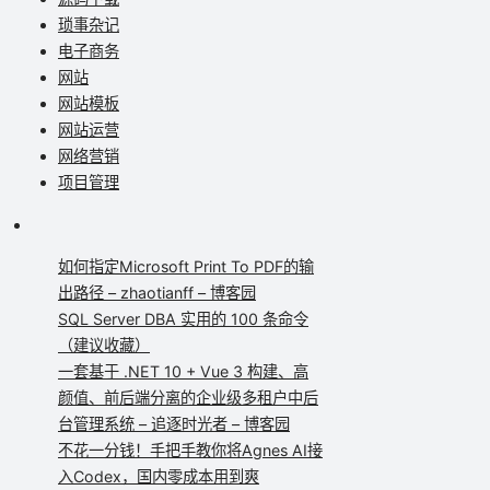
琐事杂记
电子商务
网站
网站模板
网站运营
网络营销
项目管理
如何指定Microsoft Print To PDF的输
出路径 – zhaotianff – 博客园
SQL Server DBA 实用的 100 条命令
（建议收藏）
一套基于 .NET 10 + Vue 3 构建、高
颜值、前后端分离的企业级多租户中后
台管理系统 – 追逐时光者 – 博客园
不花一分钱！手把手教你将Agnes AI接
入Codex，国内零成本用到爽