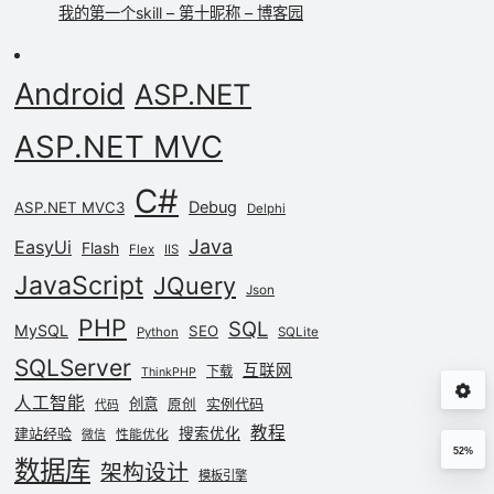
我的第一个skill – 第十昵称 – 博客园
Android
ASP.NET
ASP.NET MVC
C#
Debug
ASP.NET MVC3
Delphi
Java
EasyUi
Flash
Flex
IIS
JavaScript
JQuery
Json
PHP
SQL
MySQL
SEO
Python
SQLite
SQLServer
互联网
下载
ThinkPHP
人工智能
创意
实例代码
原创
代码
教程
建站经验
搜索优化
性能优化
微信
52%
数据库
架构设计
模板引擎