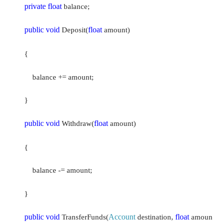
private
float
balance;
public
void
float
Deposit(
amount)
{
balance += amount;
}
public
void
float
Withdraw(
amount)
{
balance -= amount;
}
public
void
Account
float
TransferFunds(
destination,
amoun