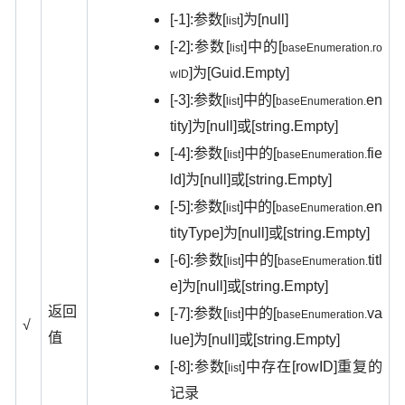
[-1]:
[
]
[null]
参数
为
list
[-2]:
[
]
[
参数
中的
list
baseEnumeration.ro
]
[Guid.Empty]
为
wID
[-3]:
[
]
[
en
参数
中的
list
baseEnumeration.
tity]
[null]
[string.Empty]
为
或
[-4]:
[
]
[
fie
参数
中的
list
baseEnumeration.
ld]
[null]
[string.Empty]
为
或
[-5]:
[
]
[
en
参数
中的
list
baseEnumeration.
tityType]
[null]
[string.Empty]
为
或
[-6]:
[
]
[
titl
参数
中的
list
baseEnumeration.
e]
[null]
[string.Empty]
为
或
返回
[-7]:
[
]
[
va
参数
中的
list
baseEnumeration.
√
值
lue]
[null]
[string.Empty]
为
或
[-8]:
[
]
[rowID]
参数
中存在
重复的
list
记录