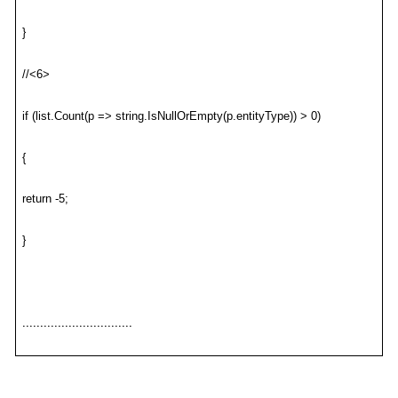
}
//<6>
if (list.Count(p => string.IsNullOrEmpty(p.entityType)) > 0)
{
return -5;
}
...............................