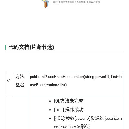
代码文档(片断节选)
方法
public int? addBaseEnumeration(string powerID, List<b
√
签名
aseEnumeration> list)
[0]:
方法未完成
[null]:
操作成功
[401]:
[
]
[
参数
没通过
powerID
security.ch
]
验证
eckPowerID
方法