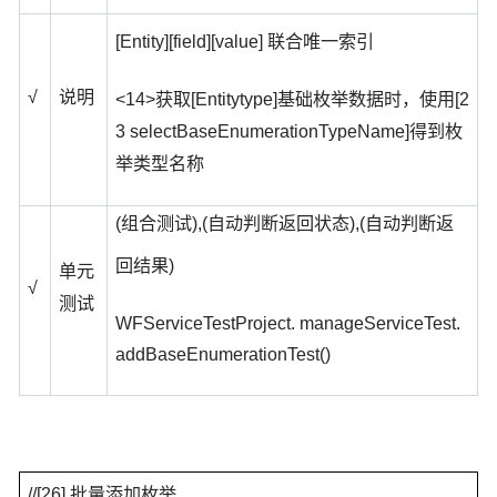
[Entity][field][value]
联合唯一索引
√
说明
<14>
[Entitytype]
[2
获取
基础枚举数据时，使用
3 selectBaseEnumerationTypeName]
得到枚
举类型名称
(
),(
),(
组合测试
自动判断返回状态
自动判断返
)
回结果
单元
√
测试
WFServiceTestProject. manageServiceTest.
addBaseEnumerationTest()
//[26]
批量添加枚举