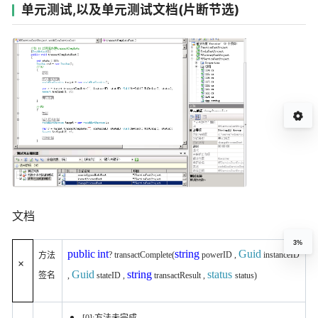
单元测试,以及单元测试文档(片断节选)
文档
3%
public
int
string
Guid
? transactComplete(
powerID ,
instanceID
方法
×
Guid
string
status
签名
,
stateID ,
transactResult ,
status)