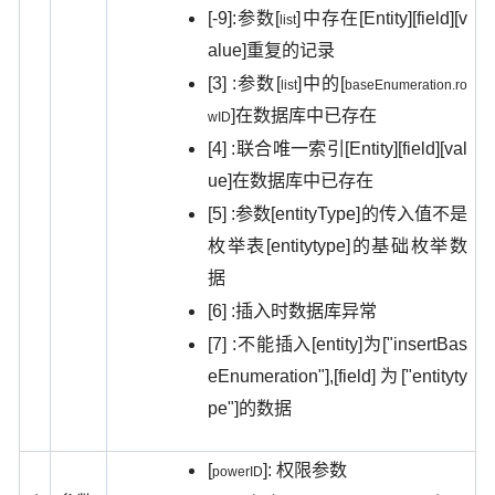
[-9]:
[
]
[Entity][field][v
参数
中存在
list
alue]
重复的记录
[3] :
[
]
[
参数
中的
list
baseEnumeration.ro
]
在数据库中已存在
wID
[4] :
[Entity][field][val
联合唯一索引
ue]
在数据库中已存在
[5] :
[entityType]
参数
的传入值不是
[entitytype]
枚举表
的基础枚举数
据
[6] :
插入时数据库异常
[7] :
[entity]
["insertBas
不能插入
为
eEnumeration"],[field]
["entityty
为
pe"]
的数据
[
]:
权限参数
powerID