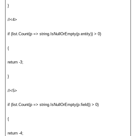
}
//<4>
if (list.Count(p => string.IsNullOrEmpty(p.entity)) > 0)
{
return -3;
}
//<5>
if (list.Count(p => string.IsNullOrEmpty(p.field)) > 0)
{
return -4;