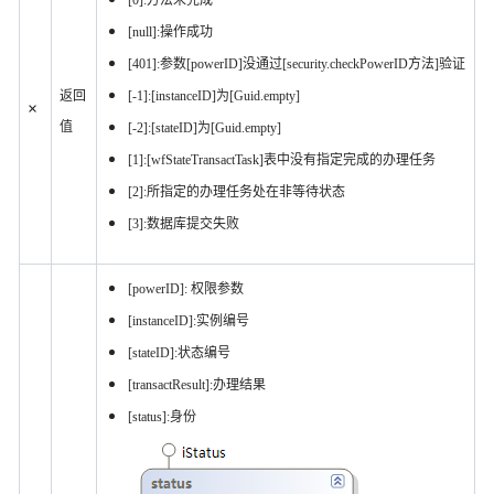
[0]:方法未完成
[null]:操作成功
[401]:参数[powerID]没通过[security.checkPowerID方法]验证
返回
[-1]:[instanceID]为[Guid.empty]
×
值
[-2]:[stateID]为[Guid.empty]
[1]:[wfStateTransactTask]表中没有指定完成的办理任务
[2]:所指定的办理任务处在非等待状态
[3]:数据库提交失败
[powerID]: 权限参数
[instanceID]:实例编号
[stateID]:状态编号
[transactResult]:办理结果
[status]:身份