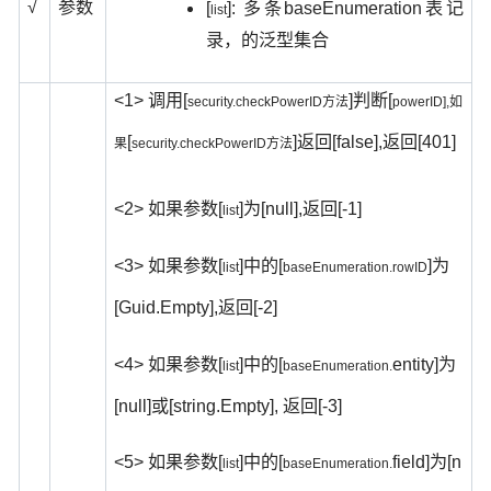
√
参数
[
]:
baseEnumeration
多条
表记
list
录，的泛型集合
<1>
[
]
[
调用
判断
security.checkPowerID
方法
powerID],
如
[
]
[false],
[401]
返回
返回
果
security.checkPowerID
方法
<2>
[
]
[null],
[-1]
如果参数
为
返回
list
<3>
[
]
[
]
如果参数
中的
为
list
baseEnumeration.rowID
[Guid.Empty],
[-2]
返回
<4>
[
]
[
entity]
如果参数
中的
为
list
baseEnumeration.
[null]
[string.Empty],
[-3]
或
返回
<5>
[
]
[
field]
[n
如果参数
中的
为
list
baseEnumeration.