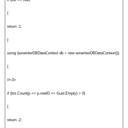
{
return -1;
}
using (wxwinterDBDataContext db = new wxwinterDBDataContext())
{
//<3>
if (list.Count(p => p.rowID == Guid.Empty) > 0)
{
return -2;