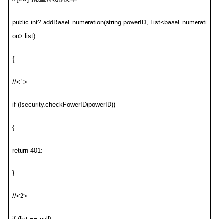
public int? addBaseEnumeration(string powerID, List<baseEnumerati
on> list)
{
//<1>
if (!security.checkPowerID(powerID))
{
return 401;
}
//<2>
if (list == null)