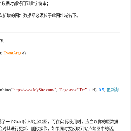
交数据时都将用到此字符串；
次新增的网址数据都必须位于此网址域名下。
作：
r,
EventArgs
e)
mbine(
"http://www.MySite.com/"
,
"Page.aspx?ID="
+
id),
0.5
,
更新频
了一个Guid传入站点地图，而在实 际使用时，应当以你的原数据
还会对其进行更新、删除操作，如果同时要反映到站点地图中的话，