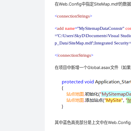
在Web.Config中指定SiteMap.mdf
<
connectionStrings
>
<
add
name
=
"MySitemapDataConnstr"
co
='C:\Users\SkyD\Documents\Visual Studio
p_Data\SiteMap.mdf';Integrated Security
</
connectionStrings
>
在项目中新增一个Global.asax文件（如果
其中蓝色高亮部分是上文中在Web.Config