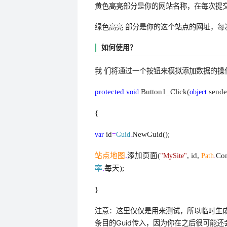
黄色高亮部分是你的网站名称，在每次提
绿色高亮 部分是你的这个站点的网址，每
如何使用？
我 们将通过一个按钮来模拟添加数据的操
protected
void
Button1_Click(
object
sende
{
var
id
=
Guid
.
NewGuid();
站点地图
.
添加页面
(
"MySite"
, id,
Path
.
Co
率
.
每天
);
}
注意：这里仅仅是用来测试，所以临时生成
条目的Guid传入，因为你在之后很可能