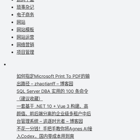
琐事杂记
电子商务
网站
网站模板
网站运营
网络营销
项目管理
如何指定Microsoft Print To PDF的输
出路径 – zhaotianff – 博客园
SQL Server DBA 实用的 100 条命令
（建议收藏）
一套基于 .NET 10 + Vue 3 构建、高
颜值、前后端分离的企业级多租户中后
台管理系统 – 追逐时光者 – 博客园
不花一分钱！手把手教你将Agnes AI接
入Codex，国内零成本用到爽