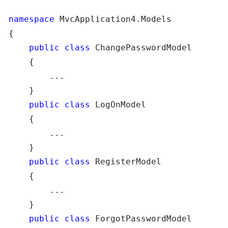
namespace
 MvcApplication4.Models

{

public
class
 ChangePasswordModel

    {

        ...

    }

public
class
 LogOnModel

    {

        ...

    }

public
class
 RegisterModel

    {

        ...

    }

public
class
 ForgotPasswordModel
