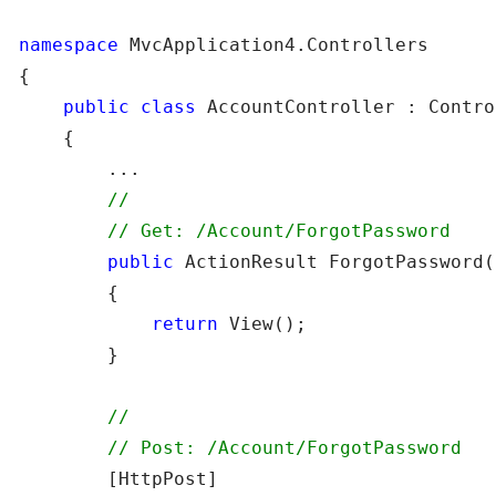
namespace
 MvcApplication4.Controllers

{

public
class
 AccountController : Contro
    {

        ...

//
//
 Get: /Account/ForgotPassword
public
 ActionResult ForgotPassword()
        {

return
 View();

        }

//
//
 Post: /Account/ForgotPassword
        [HttpPost]
