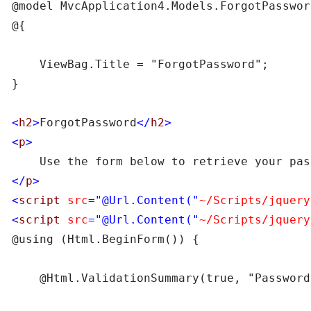
@model MvcApplication4.Models.ForgotPasswor
@{

    ViewBag.Title = "ForgotPassword";

}

<
h2
>
ForgotPassword
</
h2
>
<
p
>
</
p
>
<
script 
src
="@Url.Content("
~/Scripts/jquery
<
script 
src
="@Url.Content("
~/Scripts/jquery
@using (Html.BeginForm()) { 

    @Html.ValidationSummary(true, "Password