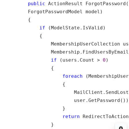
public
 ActionResult ForgotPassword(

        ForgotPasswordModel model)

        {

if
 (ModelState.IsValid)

            {

                MembershipUserCollection us
                Membership.FindUsersByEmail
if
 (users.Count > 
0
)

                {

foreach
 (MembershipUser
                    {

                        MailClient.SendLost
                        user.GetPassword());
                    }

return
 RedirectToAction
                }
