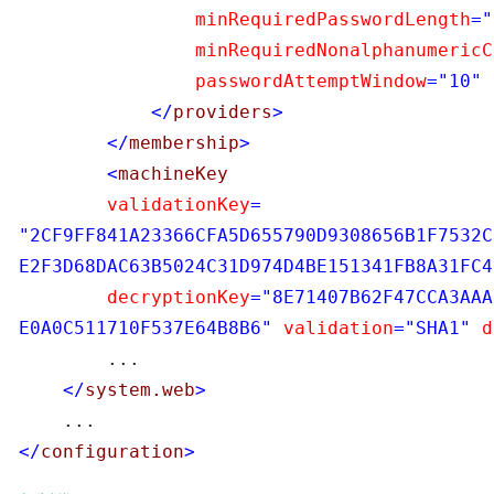
                minRequiredPasswordLength
="
                minRequiredNonalphanumericC
                passwordAttemptWindow
="10"
 
</
providers
>
</
membership
>
<
machineKey

validationKey
=

"2CF9FF841A23366CFA5D655790D9308656B1F7532C
E2F3D68DAC63B5024C31D974D4BE151341FB8A31FC4
        decryptionKey
="8E71407B62F47CCA3AAA
E0A0C511710F537E64B8B6"
 validation
="SHA1"
 d
        ...

</
system.web
>
</
configuration
>