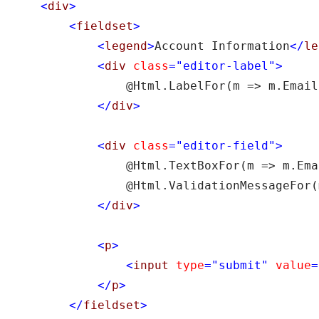
<
div
>
<
fieldset
>
<
legend
>
Account Information
</
le
<
div 
class
="editor-label"
>
                @Html.LabelFor(m => m.Email)
</
div
>
<
div 
class
="editor-field"
>
                @Html.TextBoxFor(m => m.Emai
                @Html.ValidationMessageFor(
</
div
>
<
p
>
<
input 
type
="submit"
 value
=
</
p
>
</
fieldset
>