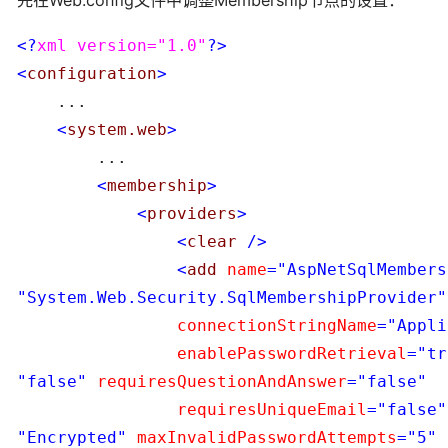
<?
xml version="1.0"
?>
<
configuration
>
    ...

<
system.web
>
        ...

<
membership
>
<
providers
>
<
clear 
/>
<
add 
name
="AspNetSqlMembers
"System.Web.Security.SqlMembershipProvider"
                connectionStringName
="Appli
                enablePasswordRetrieval
="tr
"false"
 requiresQuestionAndAnswer
="false"
                requiresUniqueEmail
="false"
"Encrypted"
 maxInvalidPasswordAttempts
="5"