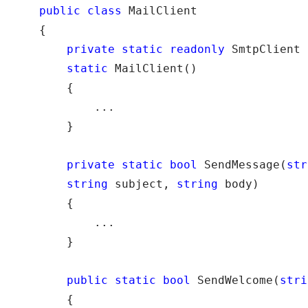
public
class
 MailClient

    {

private
static
readonly
 SmtpClient 
static
 MailClient()

        {

            ...

        }

private
static
bool
 SendMessage(
str
string
 subject, 
string
 body)

        {

            ...

        }

public
static
bool
 SendWelcome(
stri
        {
