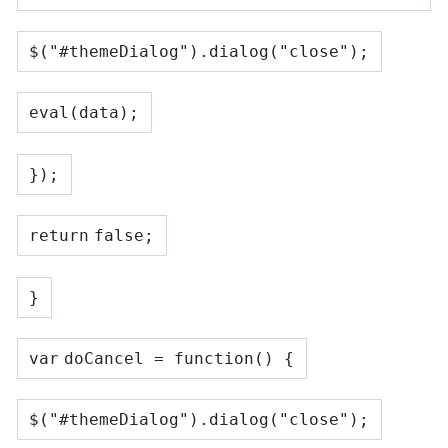
$(
"#themeDialog"
).dialog(
"close"
);
eval(data);
});
return
false
;
}
var
doCancel =
function
() {
$(
"#themeDialog"
).dialog(
"close"
);