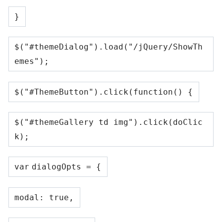
}
$(
"#themeDialog"
).load(
"/jQuery/ShowTh
emes"
);
$(
"#ThemeButton"
).click(
function
() {
$(
"#themeGallery td img"
).click(doClic
k);
var
dialogOpts = {
modal:
true
,