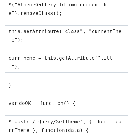
$(
"#themeGallery td img.currentThem
e"
).removeClass();
this
.setAttribute(
"class"
,
"currentThe
me"
);
currTheme =
this
.getAttribute(
"titl
e"
);
}
var
doOK =
function
() {
$.post(
'/jQuery/SetTheme'
, { theme: cu
rrTheme },
function
(data) {