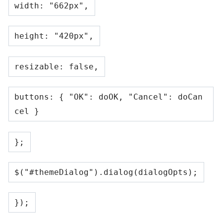
width:
"662px"
,
height:
"420px"
,
resizable:
false
,
buttons: {
"OK"
: doOK,
"Cancel"
: doCan
cel }
};
$(
"#themeDialog"
).dialog(dialogOpts);
});