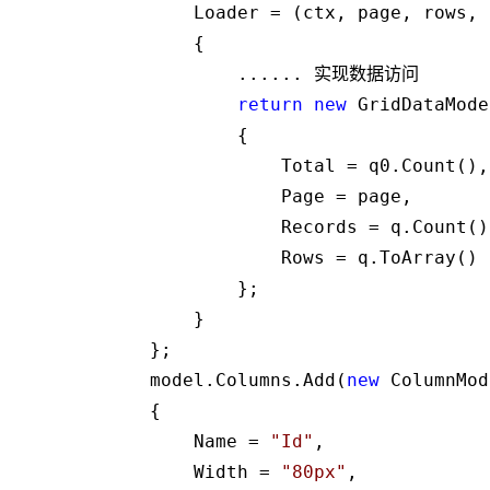
                Loader 
=
 (ctx, page, rows, 
                {

                    ...... 实现数据访问

return
new
 GridDataModel
                    {

                        Total 
=
 q0.Count(),

                        Page 
=
 page,

                        Records 
=
 q.Count(),
                        Rows 
=
 q.ToArray()

                    };

                }

            };

            model.Columns.Add(
new
 ColumnMod
            {

                Name 
=
"
Id
"
,

                Width 
=
"
80px
"
,
