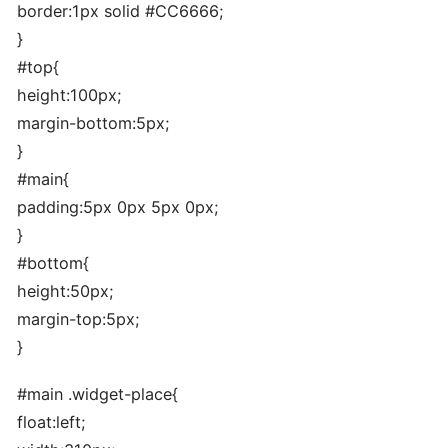
border:1px solid #CC6666;
}
#top{
height:100px;
margin-bottom:5px;
}
#main{
padding:5px 0px 5px 0px;
}
#bottom{
height:50px;
margin-top:5px;
}
#main .widget-place{
float:left;