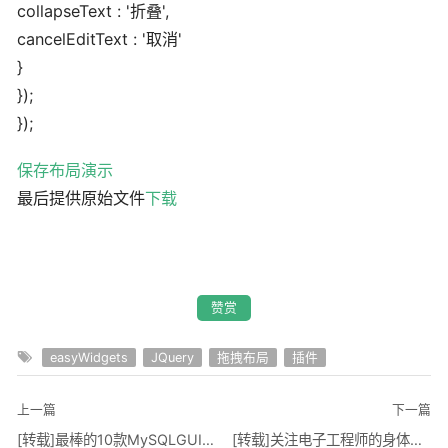
collapseText : '折叠',
cancelEditText : '取消'
}
});
});
保存布局演示
最后提供原始文件
下载
赞赏
easyWidgets
JQuery
拖拽布局
插件
上一篇
下一篇
[转载]最棒的10款MySQLGUI工具
[转载]关注电子工程师的身体健康与职业规划