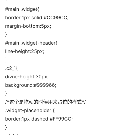
}
#main .widget{
border:1px solid #CC99CC;
margin-bottom:5px;
}
#main .widget-header{
line-height:25px;
}
.c2_1{
divne-height:30px;
background:#999966;
}
/*这个是拖动的时候用来占位的样式*/
.widget-placeholder {
border:1px dashed #FF99CC;
}