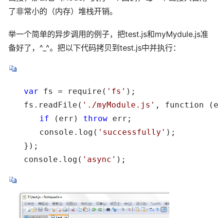
了非常小的（内存）堆栈开销。
举一个简单的异步调用的例子，把test.js和myMydule.js准
备好了，^_^。把以下代码拷贝到test.js中并执行：
　　var
 fs = require(
'
fs
'
);

　　fs.readFile(
'
./myModule.js
'
　　　　if
 (err) 
throw
 err;

　　　　console.log(
'
successfully
'
);

　　});

　　console.log(
'
async
'
);