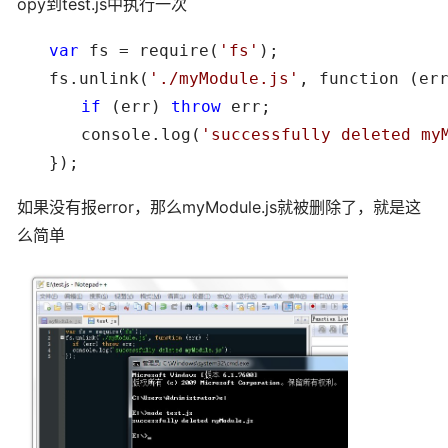
opy到test.js中执行一次
　　var
 fs = require(
'
fs
'
);

　　fs.unlink(
'.
/myModule.js
'
　　　　if
 (err) 
throw
 err;

　　　　console.log(
'
successfully deleted my
　　});
如果没有报error，那么myModule.js就被删除了，就是这
么简单