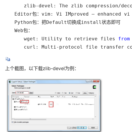
　　　　zlib-devel: The zlib compression/decom
　　Editor包：vim: Vi IMproved – enhanced vi 
　　Python包：把Default切换成install状态即可

　　Web包：

　　　　wget: Utility to retrieve files 
from
　　　　curl: Multi-protocol file transfer co
上个截图，以下载zlib-devel为例：