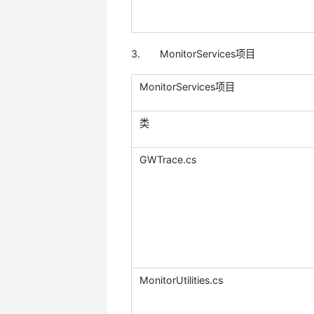
3.
MonitorServices
项目
MonitorServices
项目
类
GWTrace.cs
MonitorUtilities.cs