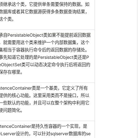
须
继承这个类，它提供单条需要保持的数据。如
数据库或者其它数据源获得多条数据查询结果，
这个类。
承自
PersistableObject
类如果不能提前返回数据
，就需要用这个类来维护一个内部数据集，这个
集相当于容器执行命令后的返回数据的存储处。
事先知道它处理的是
PersistableObject
类还是
P
leObjectSet
类可以动态决定命令执行后将返回的
保存在哪里。
stenceContainer
类是一个基类，它定义了所有
提供的核心功能。这里采用类而不是接口，所以
一些默认的功能，并且可以在整个架构中利用它
使问题简化。
stenceContainer
是持久性容器的一个实现，是
Lserver
设计的，可以针对
sqlserver
数据库的
se