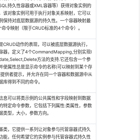
SQL
持久性容器或
XML
容器等）获得对象实例的
，该对象实例可用于执行对象关系映射，它可以
例保持对底层数据源的持久性。一个容器映射最
个命令映射（限于
CRUD
标准的
4
个命令）。
是
CRUD
动作的表现，可以被底层数据源执行，
容器，定义了
4
个
CommandMapping
,
分别实现
I
date,Select,Delete
方法的支持
.
它还包含一个参
并使属性总是显示命令的名称
(
可以映射到某个存
和提供者提示，并允许在同一个容器和数据源中从
据库得到不同的命令。
信息
可以将类示例
的公共属性和字段映射到数据
的特定命令参数，它包括下列属性
:
类属性，参数
据类型，大小，参数方向。
基类，它提供一系列让对象参与托管容器式持久
功能，任何希望它的实例参与托管容器式持久性