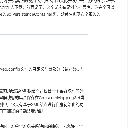
月才开始真正的使用它并把它用到实际开发中去，源代码可以去
wr
的地址去下载，前面说了，这个架构有足够的扩展性，你完全可以
le
的
SqlPersistenceContainer
类，或者在实现安全服务的
web.config
文件的自定义配置部分加载元数据配
置的顶层是
XML
根结点，包含一个容器映射的列
容器映射的集合保存在
ContainerMappingSet
类
例中。它具有基于
XML
结点进行自身初始化的功
用于调试的手动装载功能
映射，对单个对象关系映射的抽象。它允许一个