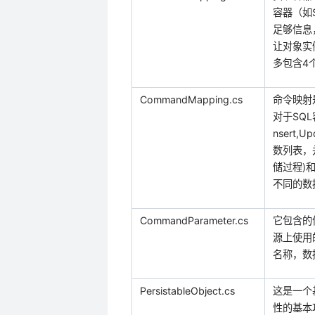
容器（如
足够信息
让对象实
多包含
4
CommandMapping.cs
命令映射
对于
SQL
nsert,Up
数列表，
储过程
)
不同的数
CommandParameter.cs
它包含的
源上使用
名称，数
PersistableObject.cs
这是一个
性的基本