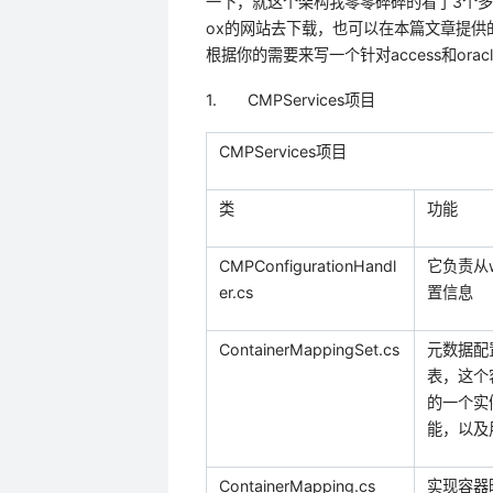
一下，就这个架构我零零碎碎的看了
3
个多
ox
的网站去下载，也可以在本篇文章提供
根据你的需要来写一个针对
access
和
orac
1.
CMPServices
项目
CMPServices
项目
类
功能
CMPConfigurationHandl
它负责从
er.cs
置信息
ContainerMappingSet.cs
元数据配
表，这个
的一个实
能，以及
ContainerMapping.cs
实现容器