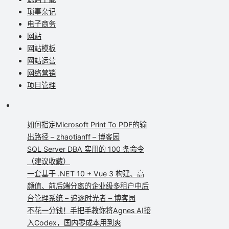
琐事杂记
电子商务
网站
网站模板
网站运营
网络营销
项目管理
如何指定Microsoft Print To PDF的输
出路径 – zhaotianff – 博客园
SQL Server DBA 实用的 100 条命令
（建议收藏）
一套基于 .NET 10 + Vue 3 构建、高
颜值、前后端分离的企业级多租户中后
台管理系统 – 追逐时光者 – 博客园
不花一分钱！手把手教你将Agnes AI接
入Codex，国内零成本用到爽