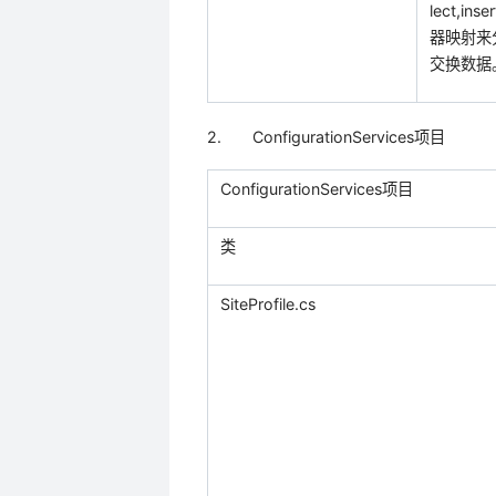
lect,inse
器映射来
交换数据
2.
ConfigurationServices
项目
ConfigurationServices
项目
类
SiteProfile.cs