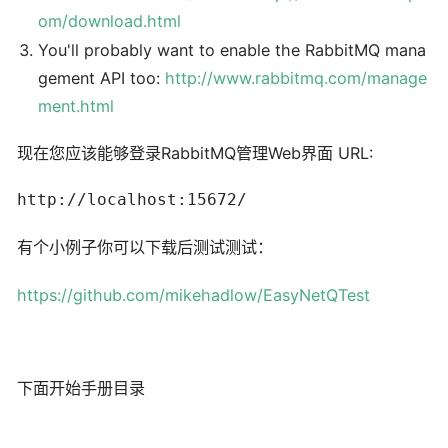
om/download.html
You'll probably want to enable the RabbitMQ mana
gement API too:
http://www.rabbitmq.com/manage
ment.html
现在您应该能够登录RabbitMQ管理Web界面 URL:
http://localhost:15672/
有个小例子你可以下载后测试测试：
https://github.com/mikehadlow/EasyNetQTest
下面开始手册目录