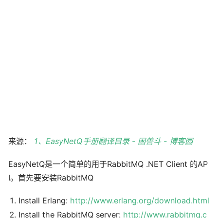
来源：
1、EasyNetQ手册翻译目录 - 困兽斗 - 博客园
EasyNetQ是一个简单的用于RabbitMQ .NET Client 的AP
I。首先要安装RabbitMQ
Install Erlang:
http://www.erlang.org/download.html
Install the RabbitMQ server:
http://www.rabbitmq.c