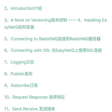
2、Introduction介绍
3、A Note on Versioning版本控制 —— 4、Installing Ea
syNetQ如何安装
5、Connecting to RabbitMQ连接到RabbitMQ服务器
6、Connecting with SSL 在EasyNetQ上使用SSL连接
7、Logging日志
8、Publish发布
9、Subscribe订阅
10、Request Response 请求响应
11、Send Receive 发送接收