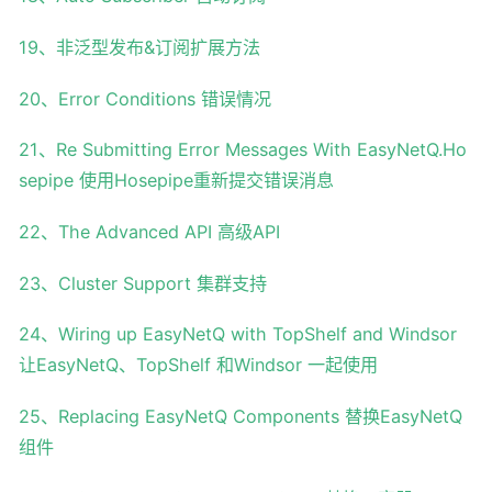
19、非泛型发布&订阅扩展方法
20、Error Conditions 错误情况
21、Re Submitting Error Messages With EasyNetQ.Ho
sepipe 使用Hosepipe重新提交错误消息
22、The Advanced API 高级API
23、Cluster Support 集群支持
24、Wiring up EasyNetQ with TopShelf and Windsor
让EasyNetQ、TopShelf 和Windsor 一起使用
25、Replacing EasyNetQ Components 替换EasyNetQ
组件