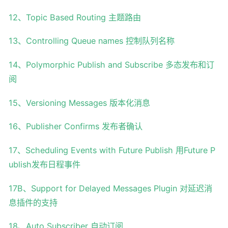
12、Topic Based Routing 主题路由
13、Controlling Queue names 控制队列名称
14、Polymorphic Publish and Subscribe 多态发布和订
阅
15、Versioning Messages 版本化消息
16、Publisher Confirms 发布者确认
17、Scheduling Events with Future Publish 用Future P
ublish发布日程事件
17B、Support for Delayed Messages Plugin 对延迟消
息插件的支持
18、Auto Subscriber 自动订阅