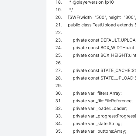
* @playerversion fp10
*/
[SWF(width=
"500"
, height=
"300"
public
class
TestUpload
extends
S
private
const
DEFAULT_UPLOAD
private
const
BOX_WIDTH:uint
private
const
BOX_HEIGHT:uin
private
const
STATE_CACHE:St
private
const
STATE_UPLOAD:S
private
var _filters:Array;
private
var _file:FileReference;
private
var _loader:Loader;
private
var _progress:Progres
private
var _state:String;
private
var _buttons:Array;