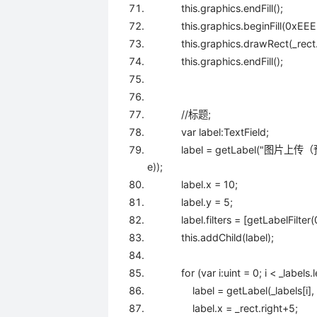
this
.graphics.endFill()
this
.graphics.beginFill(
0xEEE
this
.graphics.drawRect(_rect.
this
.graphics.endFill();
//标题;
var label:TextField;
label = getLabel(
"图片上传（预览
e
));
label.x =
10
;
label.y =
5
;
label.filters = [getLabelFilter(
this
.addChild(label);
for
(var i:uint =
0
; i < _labe
label = getLabel(_labels[i], g
label.x = _rect.right+
5
;