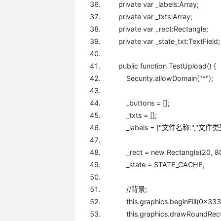
private
var _labels:Array;
private
var _txts:Array;
private
var _rect:Rectangle;
private
var _state_txt:TextField
public
function TestUpload() {
Security.allowDomain(
"*"
);
_buttons = [];
_txts = [];
_labels = [
"文件名称:"
,
"文件类型
_rect =
new
Rectangle(
20
,
8
_state = STATE_CACHE;
//背景;
this
.graphics.beginFill(
0x33
this
.graphics.drawRoundRec