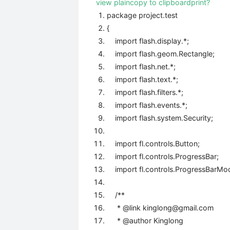
view plain
copy to clipboard
print
?
package
project.test
{
import
flash.display.*;
import
flash.geom.Rectangle;
import
flash.net.*;
import
flash.text.*;
import
flash.filters.*;
import
flash.events.*;
import
flash.system.Security;
import
fl.controls.Button;
import
fl.controls.ProgressBar;
import
fl.controls.ProgressBarM
/**
* @link kinglong@gmail.com
* @author Kinglong