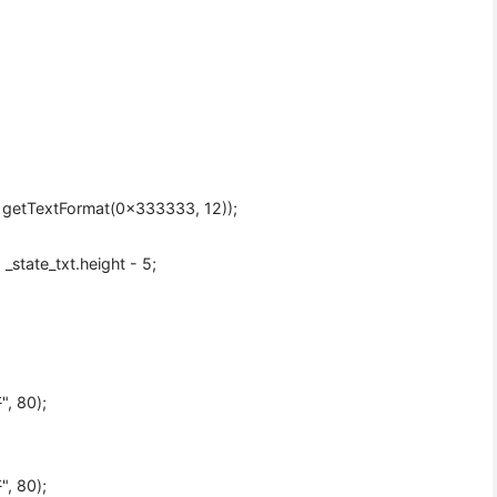
, getTextFormat(
0x333333
,
12
));
tate_txt.height -
5
;
"
,
80
);
"
,
80
);