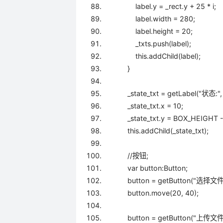
label.y = _rect.y +
25
* i;
label.width =
280
;
label.height =
20
;
_txts.push(label);
this
.addChild(label);
}
_state_txt = getLabel(
"状态:"
_state_txt.x =
10
;
_state_txt.y = BOX_HEIGHT - _s
this
.addChild(_state_txt);
//按钮;
var button:Button;
button = getButton(
"选择文件
button.move(
20
,
40
);
button = getButton(
"上传文件