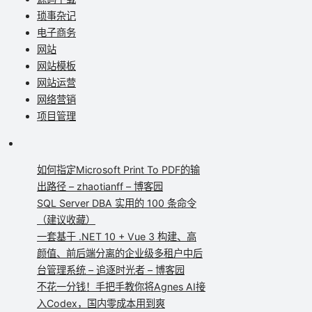
琐事杂记
电子商务
网站
网站模板
网站运营
网络营销
项目管理
如何指定Microsoft Print To PDF的输
出路径 – zhaotianff – 博客园
SQL Server DBA 实用的 100 条命令
（建议收藏）
一套基于 .NET 10 + Vue 3 构建、高
颜值、前后端分离的企业级多租户中后
台管理系统 – 追逐时光者 – 博客园
不花一分钱！手把手教你将Agnes AI接
入Codex，国内零成本用到爽