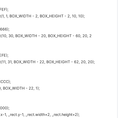
FEF
);
t(
1
,
1
, BOX_WIDTH -
2
, BOX_HEIGHT -
2
,
10
,
10
);
6666
);
t(
10
,
30
, BOX_WIDTH -
20
, BOX_HEIGHT -
60
,
20
,
2
EFE
);
t(
11
,
31
, BOX_WIDTH -
22
, BOX_HEIGHT -
62
,
20
,
20
);
CCCC
);
0
, BOX_WIDTH -
22
,
1
);
0000
);
.x-
1
, _rect.y-
1
, _rect.width+
2
, _rect.height+
2
);