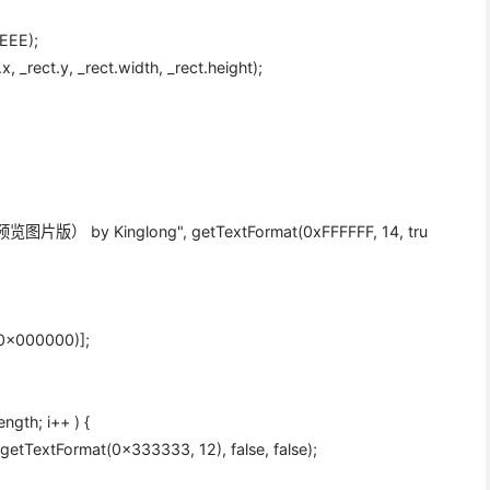
;
EEE
);
x, _rect.y, _rect.width, _rect.height);
图片版） by Kinglong"
, getTextFormat(
0xFFFFFF
,
14
,
tru
0x000000
)];
ls.length; i++ ) {
etTextFormat(
0x333333
,
12
),
false
,
false
);