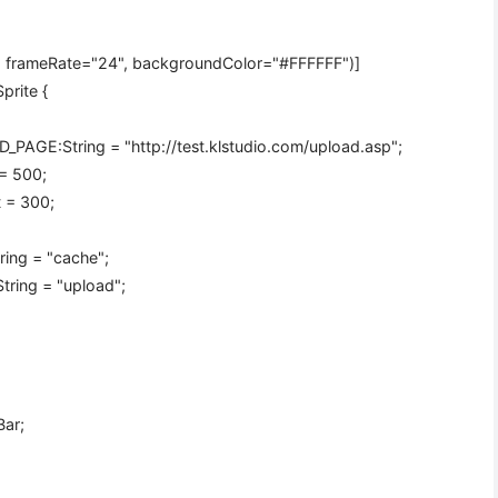
, frameRate=
"24"
, backgroundColor=
"#FFFFFF"
)]
prite {
_PAGE:String =
"http://test.klstudio.com/upload.asp"
;
 =
500
;
t =
300
;
ring =
"cache"
;
tring =
"upload"
;
sBar;