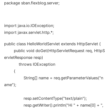
package
sban.
flexblog
.
server
;
import java.io.IOException;
import javax.servlet.http.*;
public
class
HelloWorldServlet
extends
HttpServlet
{
public
void
doGet
(
HttpServletRequest req, HttpS
ervletResponse resp
)
throws
IOException
{
String
[
]
name = req.
getParameterValues
(
"n
ame"
)
;
resp.
setContentType
(
"text/plain"
)
;
resp.
getWriter
(
)
.
println
(
"Hi "
+ name
[
0
]
+
",