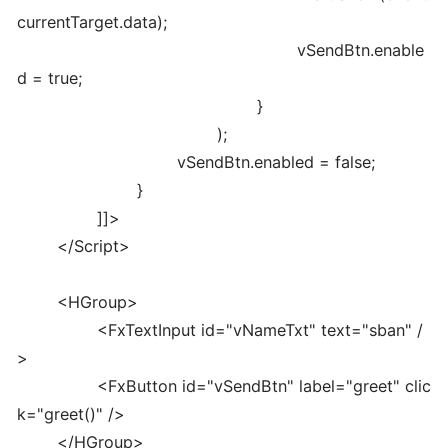
currentTarget
.
data
)
;
vSendBtn.
enable
d
=
true
;
}
)
;
vSendBtn.
enabled
=
false
;
}
]
]
>
</Script>
<HGroup>
<FxTextInput id=
"vNameTxt"
text
=
"sban"
/
>
<FxButton id=
"vSendBtn"
label=
"greet"
clic
k=
"greet()"
/>
</HGroup>