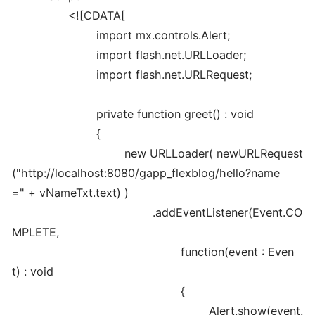
<!
[
CDATA
[
import
mx.
controls
.
Alert
;
import
flash.
net
.
URLLoader
;
import
flash.
net
.
URLRequest
;
private
function
greet
(
)
:
void
{
new
URLLoader
(
new
URLRequest
(
"http://localhost:8080/gapp_flexblog/hello?name
="
+ vNameTxt.
text
)
)
.
addEventListener
(
Event.
CO
MPLETE
,
function
(
event : Even
t
)
:
void
{
Alert.
show
(
event.