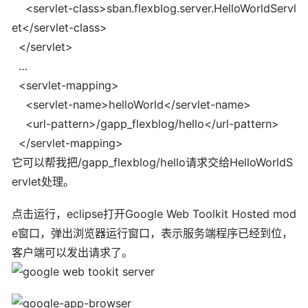
<servlet-class
>
sban.flexblog.server.HelloWorldServl
et
</servlet-class
>
</servlet
>
…
<servlet-mapping
>
<servlet-name
>
helloWorld
</servlet-name
>
<url-pattern
>
/gapp_flexblog/hello
</url-pattern
>
</servlet-mapping
>
它可以帮我把/gapp_flexblog/hello请求交给HelloWorldS
ervlet处理。
点击运行，eclipse打开Google Web Toolkit Hosted mod
e窗口，弹出浏览器运行窗口，表示服务端程序已经到位，
客户端可以发出请求了。