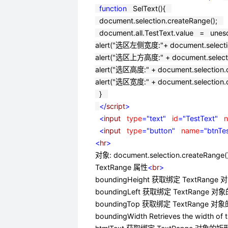
function
SelText(){
document.selection.createRange();
document.all.TestText.value
=
unesca
alert(
"
选区左侧宽度:
"
+
document.selecti
alert(
"
选区上方高度:
"
+
document.select
alert(
"
选区高度:
"
+
document.selection.
alert(
"
选区宽度:
"
+
document.selection.
}
</
script
>
<
input
type
="text"
id
="TestText"
n
<
input
type
="button"
name
="btnTes
<
hr
>
对象: document.selection.createRang
TextRange 属性
<
br
>
boundingHeight 获取绑定 TextRan
boundingLeft 获取绑定 TextRan
boundingTop 获取绑定 TextRang
boundingWidth Retrieves the width of 