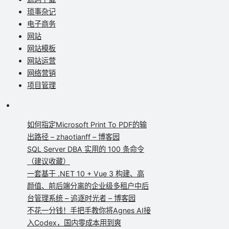
琐事杂记
电子商务
网站
网站模板
网站运营
网络营销
项目管理
如何指定Microsoft Print To PDF的输
出路径 – zhaotianff – 博客园
SQL Server DBA 实用的 100 条命令
（建议收藏）
一套基于 .NET 10 + Vue 3 构建、高
颜值、前后端分离的企业级多租户中后
台管理系统 – 追逐时光者 – 博客园
不花一分钱！手把手教你将Agnes AI接
入Codex，国内零成本用到爽