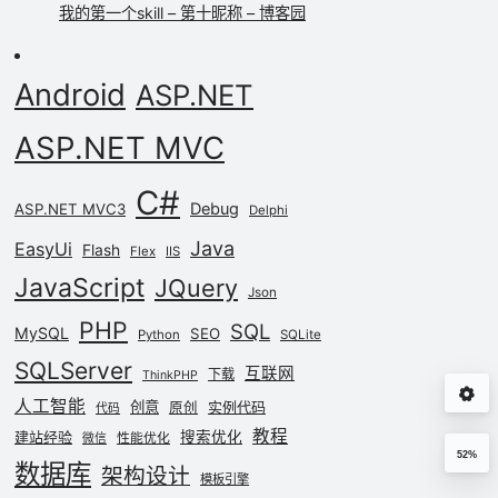
我的第一个skill – 第十昵称 – 博客园
Android
ASP.NET
ASP.NET MVC
C#
Debug
ASP.NET MVC3
Delphi
Java
EasyUi
Flash
Flex
IIS
JavaScript
JQuery
Json
PHP
SQL
MySQL
SEO
Python
SQLite
SQLServer
互联网
下载
ThinkPHP
人工智能
创意
实例代码
原创
代码
教程
建站经验
搜索优化
性能优化
微信
52%
数据库
架构设计
模板引擎