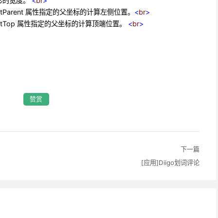
的矩形的宽度。
<
br
>
fsetParent 属性指定的父坐标的计算左侧位置。
<
br
>
ffsetTop 属性指定的父坐标的计算顶端位置。
<
br
>
>
赞赏
下一篇
[应用]Diigo划词评论