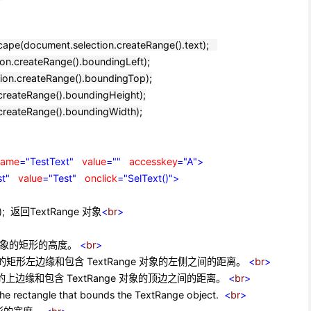
pe(document.selection.createRange().text);
on.createRange().boundingLeft);
ion.createRange().boundingTop);
createRange().boundingHeight);
createRange().boundingWidth);
ame
="TestText"
value
=""
accesskey
="A"
>
t"
value
="Test"
onclick
="SelText()"
>
e(); 返回TextRange 对象
<
br
>
ge 对象的矩形的高度。
<
br
>
ge 对象的矩形左边缘和包含 TextRange 对象的左侧之间的距离。
<
br
>
e 对象的上边缘和包含 TextRange 对象的顶边之间的距离。
<
br
>
the rectangle that bounds the TextRange object.
<
br
>