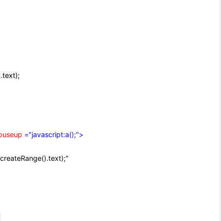
text);
ouseup
="javascript:a();"
>
reateRange().text);"