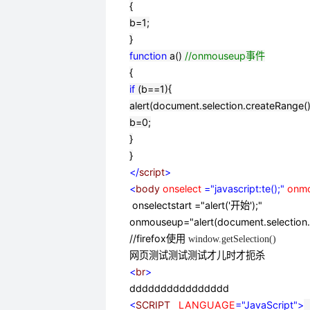
{
b
=
1
;
}
function
a()
//
onmouseup事件
{
if
(b
==
1
){
alert(document.selection.createRange().
b
=
0
;
}
}
</
script
>
<
body
onselect
="javascript:te();"
onm
onselectstart ="alert('开始');"
onmouseup="alert(document.selection.c
//firefox使用
window.getSelection()
网页测试测试测试才儿时才扼杀
<
br
>
dddddddddddddddd
<
SCRIPT
LANGUAGE
="JavaScript"
>