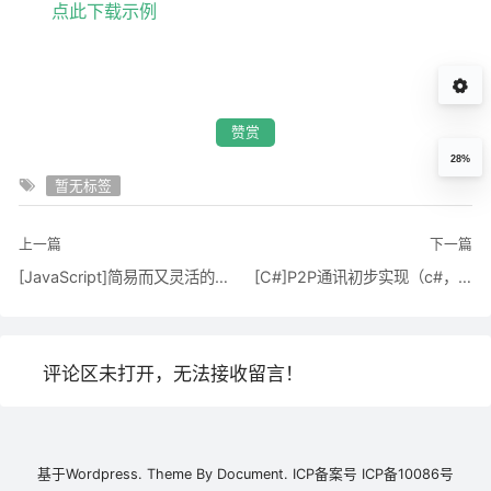
点此下载示例
赞赏
28%
暂无标签
上一篇
下一篇
[JavaScript]简易而又灵活的Javascript拖拽框架（二）
[C#]P2P通讯初步实现（c#，Socket连接）
评论区未打开，无法接收留言！
基于
Wordpress.
Theme By
Document.
ICP备案号
ICP备10086号