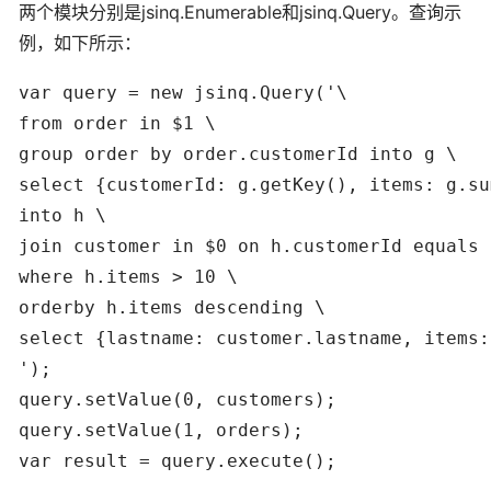
两个模块分别是jsinq.Enumerable和jsinq.Query。查询示
例，如下所示：
var query = new jsinq.Query('\

from order in $1 \

group order by order.customerId into g \

select {customerId: g.getKey(), items: g.su
into h \

join customer in $0 on h.customerId equals 
where h.items > 10 \

orderby h.items descending \

select {lastname: customer.lastname, items:
');

query.setValue(0, customers);

query.setValue(1, orders);
