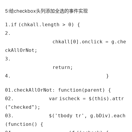
5:给checkbox头列添加全选的事件实现
1.
if
(chkall.length > 0) {
2.
chkall[0].onclick = g.che
ckAllOrNot;
3.
return
;
4.
}
01.
checkAllOrNot:
function
(parent) {
02.
var
ischeck = $(
this
).attr
(
"checked"
);
03.
$(
'tbody tr'
, g.bDiv).each
(
function
() {