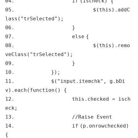
04.
if
(ischeck) {
05.
$(
this
).addC
lass(
"trSelected"
);
06.
}
07.
else
{
08.
$(
this
).remo
veClass(
"trSelected"
);
09.
}
10.
});
11.
$(
"input.itemchk"
, g.bDi
v).each(
function
() {
12.
this
.checked = isch
eck;
13.
//Raise Event
14.
if
(p.onrowchecked)
{