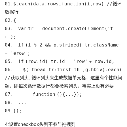
01.
$.each(data.rows,
function
(i,row)
//循环
数据行
02.
{
03.
var
tr = document.createElement(
't
r'
);
04.
if
(i % 2 && p.striped) tr.className
=
'erow'
;
05.
if
(row.id) tr.id =
'row'
+ row.id;
06.
$(
'thead tr:first th'
,g.hDiv).each(
//获取列头,循环列头来生成数据单元格，这里有个性能问
题，即每次循环数据行都要检索列头，事实上没有必要
07.
function
(){...});
08.
...
09.
});
4:设置checkbox头列不参与拖拽列