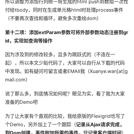
所以调整为添加行列统一将生成的html push到数组一次性
付给tbody，同时在生成单元格html时处理process事件
（不要再次查找和循环，避免多次重绘dom）
第十二项：添加extParam参数可将外部参数动态注册到gr
id，实现如查询等操作
因为涉及到的修改较多，且多为跳跃式的（不连在一
起），所以本文少贴代码了，大家可以自行从下载的代码
中发现。如有疑问可留言或者EMAIl我（Xuanye.wan[at]g
mail.com）
说了那么多，到底情况如何呢？眼见为实，看了我为大家
准备的Demo吧
为了让大家有个直观的比较，我给原版的Flexigrid也写了
个Demo，另外加上了一个跟踪（
记录从Ajax请求完成，
到Dom创建，事件附加所需的事件，只记录客户端时间
）,