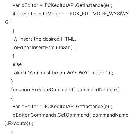
var oEditor = FCKeditorAPI.GetInstance(e) ;
if ( oEditor.EditMode == FCK_EDITMODE_WYSIWY
G )
{
// Insert the desired HTML.
oEditor.InsertHtml( inStr ) ;
}
else
alert( 'You must be on WYSIWYG mode!' ) ;
}
function ExecuteCommand( commandName,e )
{
var oEditor = FCKeditorAPI.GetInstance(e) ;
oEditor.Commands.GetCommand( commandName
).Execute() ;
}