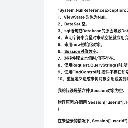
“System.NullReferenceExc
1、ViewState 对象为Null。
2、DateSet 空。
3、sql语句或Datebase的原因导致Dat
4、声明字符串变量时未赋空值就应用
5、未用new初始化对象。
6、
Session对象为空
。
7、对控件赋文本值时,值不存在。
8、使用Request.QueryStrin
9、使用FindControl时,控件不存在
10、重复定义造成未将对象引用设置到
我的错误是第六种,Session对象为空.
错误原因
:在调用
Session["userid"].T
l
在未登录的情况下,
Session["userid"]