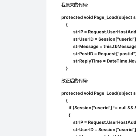
我原来的代码:
protected void Page_Load(object s
{
strIP = Request.UserHostAddre
strUserID = Session["userid"].
strMessage = this.tbMessage.
strPostID = Request["postid"].
strReplyTime = DateTime.Now.
}
改正后的代码:
protected void Page_Load(object s
{
if (Session["userid"] != null && 
{
strIP = Request.UserHostAddre
strUserID = Session["userid"].