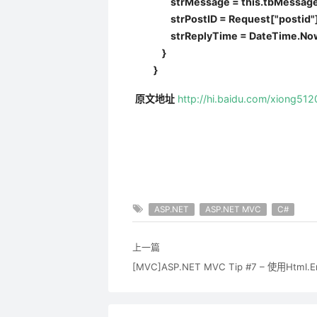
strMessage = this.tbMessage.
strPostID = Request["postid"].
strReplyTime = DateTime.Now.
}
}
原文地址
http://hi.baidu.com/xiong5
ASP.NET
ASP.NET MVC
C#
上一篇