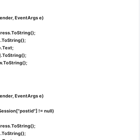
ender, EventArgs e)
ss.ToString();
ToString();
Text;
ToString();
ToString();
ender, EventArgs e)
Session["postid"] != null)
ss.ToString();
ToString();