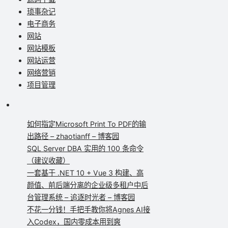
琐事杂记
电子商务
网站
网站模板
网站运营
网络营销
项目管理
如何指定Microsoft Print To PDF的输
出路径 – zhaotianff – 博客园
SQL Server DBA 实用的 100 条命令
（建议收藏）
一套基于 .NET 10 + Vue 3 构建、高
颜值、前后端分离的企业级多租户中后
台管理系统 – 追逐时光者 – 博客园
不花一分钱！手把手教你将Agnes AI接
入Codex，国内零成本用到爽