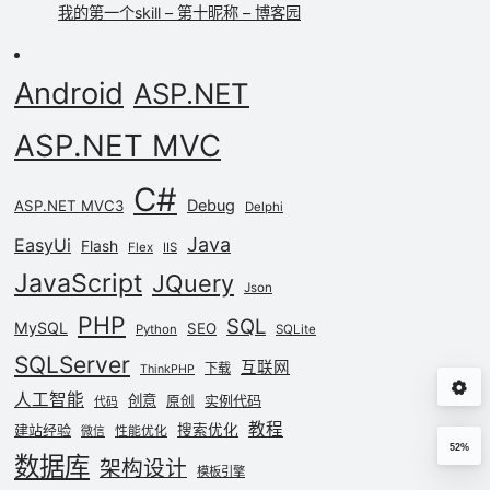
我的第一个skill – 第十昵称 – 博客园
Android
ASP.NET
ASP.NET MVC
C#
Debug
ASP.NET MVC3
Delphi
Java
EasyUi
Flash
Flex
IIS
JavaScript
JQuery
Json
PHP
SQL
MySQL
SEO
Python
SQLite
SQLServer
互联网
下载
ThinkPHP
人工智能
创意
实例代码
原创
代码
教程
建站经验
搜索优化
性能优化
微信
52%
数据库
架构设计
模板引擎