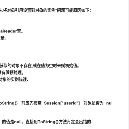
eption: 未将对象引用设置到对象的实例”问题可能原因如下：
aReader空。
变量。
g()时,所获取的对象不存在,或在值为空时未赋初始值。
却没有做预处理。
对象的实例错误.
oString()
前应先检查 Session["userid"] 对象是否为 nul
的值是null，直接用ToString()方法肯定会出错的...