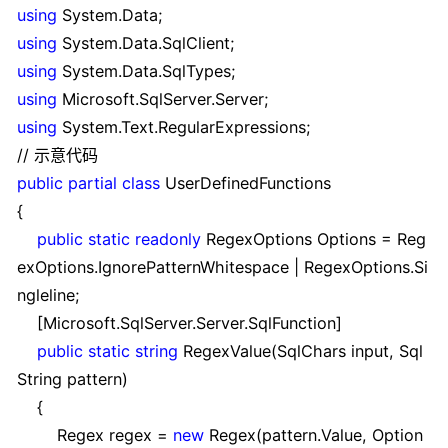
using
System.Data;
using
System.Data.SqlClient;
using
System.Data.SqlTypes;
using
Microsoft.SqlServer.Server;
using
System.Text.RegularExpressions;
// 示意代码
public
partial
class
UserDefinedFunctions
{
public
static
readonly
RegexOptions Options
=
Reg
exOptions.IgnorePatternWhitespace
|
RegexOptions.Si
ngleline;
[Microsoft.SqlServer.Server.SqlFunction]
public
static
string
RegexValue(SqlChars input, Sql
String pattern)
{
Regex regex
=
new
Regex(pattern.Value, Option